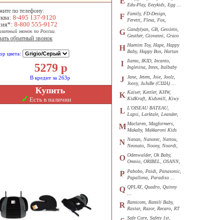
E
Edu-Play, Eezykids, Egg ...
жите по телефону:
Family, FD-Design,
F
ква:
8-495 137-9120
Feretti, Flexa, Fox,
сия*:
8-800 555-9172
Funkids ...
Gandylyan, GB, Gesslein,
G
платный звонок по России.
Geuther, Giovanni, Graco
зать обратный звонок
...
Haenim Toy, Hape, Happy
H
Baby, Happy Box, Hartan
ор цвета:
...
Iiamo, IKID, Incanto,
I
5279
р
Inglesina, Intex, Italbaby
...
Jane, Jetem, Joie, Joolz,
В кредит за 263р
J
Joovy, JuJuBe (США) ...
Купить
Kaiser, Kettler, KHW,
K
✓
Есть в наличии
KidKraft, Kidsmill, Kiwy
...
L'OISEAU BATEAU,
L
Lapsi, Larktale, Leander,
Loon ...
Maclaren, Magformers,
M
Makaby, Makkaroni Kids
...
Nanan, Nanotec, Nattou,
N
Neonato, Noony, Noordi,
Nuk ...
Odenwalder, Ok Baby,
O
Omnio, ORIBEL, OSANN,
Oyster ...
Pabobo, Paidi, Panasonic,
P
Papallona, Paradiso ...
QPLAY, Quadro, Quinny
Q
...
Ramicom, Ramili Baby,
R
Rastar, Razor, Recaro, RT
...
Safe Care, Safety 1st,