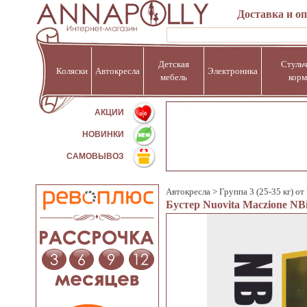
Доставка и о
Детская
Стульч
Коляски
Автокресла
Электроника
мебель
корм
%
АКЦИИ
НОВИНКИ
САМОВЫВОЗ
Автокресла
>
Группа 3 (25-35 кг) от 
Бустер Nuovita Maczione NB