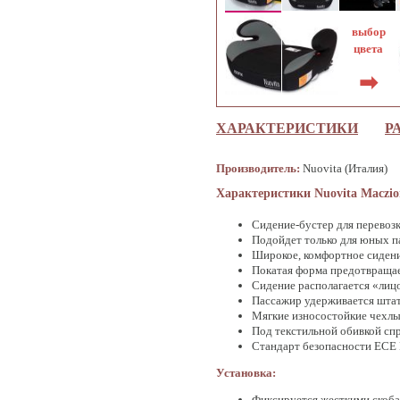
выбор
цвета
➡
ХАРАКТЕРИСТИКИ
Р
Производитель:
Nuovita (Италия)
Характеристики Nuovita Maczio
Сидение-бустер для перевозк
Подойдет только для юных п
Широкое, комфортное сиден
Покатая форма предотвращае
Сидение располагается «лиц
Пассажир удерживается шта
Мягкие износостойкие чехл
Под текстильной обивкой с
Стандарт безопасности ECE
Установка:
Фиксируется жесткими скоба