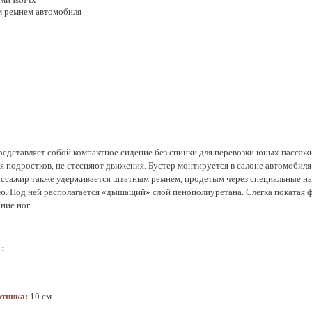
 ремнем автомобиля
редставляет собой компактное сидение без спинки для перевозки юных пассажи
я подростков, не стесняют движения. Бустер монтируется в салоне автомобиля
ссажир также удерживается штатным ремнем, продетым через специальные н
ю. Под ней располагается «дышащий» слой пенополиуретана. Слегка покатая ф
ние ног.
1:
отника:
10 см