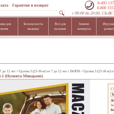
8-495 137
плата
Гарантия и возврат
8-800 555
с 09:00 до 20:00, СБ-ВС 
ики для
Безопасность
Всё для
Зимние
Игрушк
ления
малыша
купания
конверты
развит
7 до 12 лет
>
Группа 3 (25-36 кг) от 7 до 12 лет с ISOFIX
>
Группа 3 (25-36 кг) о
i-1 (Нуовита Микцьоне)
С
До
За
Во