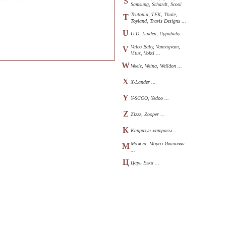
S
Samsung, Schardt, Scool
...
Teutonia, TFK, Thule,
T
Toyland, Travis Designs ...
U
U.D. Linden, Uppababy ...
Valco Baby, Vamvigvam,
V
Vitus, Voksi ...
W
Weelz, Weina, Welldon ...
X
X-Lander ...
Y
Y-SCOO, Yedoo ...
Z
Zizzz, Zooper ...
К
Капризун матрасы ...
Можга, Мороз Иванович
М
...
Ц
Царь Елка ...