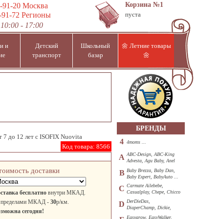
Корзина
№1
-91-20
Москва
-91-72
Регионы
пуста
10:00 - 17:00
и и
Детский
Школьный
🌼 Летние товары
ие
транспорт
базар
🌼
БРЕНДЫ
т 7 до 12 лет с ISOFIX Nuovita
4
4moms ...
Код товара:
8566
ABC-Design, ABC-King
A
Advesta, Agu Baby, Anel
...
тоимость доставки
Baby Brezza, Baby Dan,
B
Baby Expert, BabyAuto ...
Carmate Ailebebe,
C
ставка бесплатно
внутри МКАД.
Casualplay, Chepe, Chicco
...
 пределами МКАД -
30
р/км.
DerDieDas,
D
DiaperChamp, Dickie,
зможна сегодня!
Diono, DOHANY ...
Easygrow, EasyWalker,