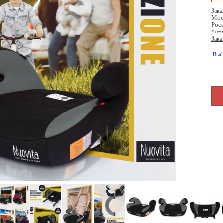
Зака
Мос
Рос
* бес
Зака
Выб