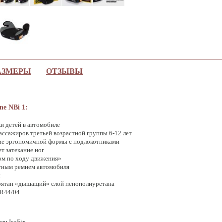
АЗМЕРЫ
ОТЗЫВЫ
ne NBi 1:
и детей в автомобиле
ассажиров третьей возрастной группы 6-12 лет
ие эргономичной формы с подлокотниками
т затекание ног
ом по ходу движения»
тным ремнем автомобиля
ы
прятан «дышащий» слой пенополиуретана
 R44/04
ми IsoFix