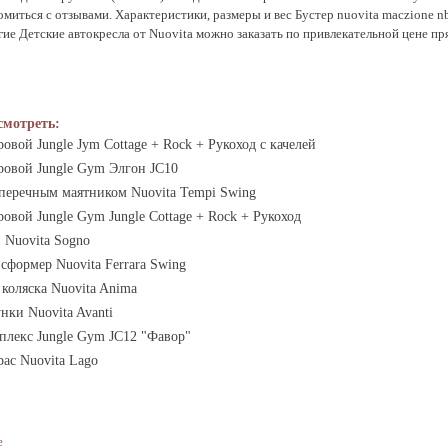
акомиться с отзывами. Характеристики, размеры и вес Бустер nuovita maczione 
угие Детские автокресла от Nuovita можно заказать по привлекательной цене пр
смотреть:
овой Jungle Jym Cottage + Rock + Рукоход с качелей
ровой Jungle Gym Элгон JC10
оперечным маятником Nuovita Tempi Swing
овой Jungle Gym Jungle Cottage + Rock + Рукоход
1 Nuovita Sogno
сформер Nuovita Ferrara Swing
коляска Nuovita Anima
нки Nuovita Avanti
плекс Jungle Gym JC12 "Фавор"
ас Nuovita Lago
е