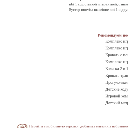
nbi 1 с доставкой и гарантией, озн
Бустер nuovita maczione nbi 1 и др
Рекомендуем по
Комплекс игр
Комплекс иг
Кровать с п
Комплекс игр
Коляска 2 в 
Кровать-тран
Прогулочная 
Детские ходу
Игровой ком
Детский матр
Перейти в мобильную версию
|
добавить магазин в избранно