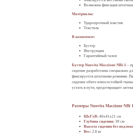
Возможна фиксация штатным
Материалы:
Ударопрочный пластик
Текстиль
В комплекте:
Бустер
Инструкция
Гарантийный талон
Бустер Nuovita Maczione NBi-1 –
п
сидение разработаны специально дл
фиксируется штатными ремнями. Па
сидение обито износостойкой ткань
устать в пути, предотвращает затека
Размеры Nuovita Maczione NBi 
ШхГхВ:
46х41х21 см
Глубина сидения:
39 см
Высота сидения без подлок
Вес:
2,6 кг