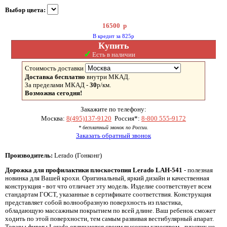
Выбор цвета:
16500
р
В кредит за 825р
Купить
✓
Есть в наличии
Стоимость доставки
Доставка бесплатно
внутри МКАД.
За пределами МКАД -
30
р/км.
Возможна сегодня!
Закажите по телефону:
Москва:
8(495)137-9120
Россия*:
8-800 555-9172
* бесплатный звонок по России.
Заказать обратный звонок
Производитель:
Lerado (Гонконг)
Дорожка для профилактики плоскостопия Lerado LAH-541
- полезная
новинка для Вашей крохи. Оригинальный, яркий дизайн и качественная
конструкция - вот что отличает эту модель. Изделие соответствует всем
стандартам ГОСТ, указанные в сертификате соответствия. Конструкция
представляет собой волнообразную поверхность из пластика,
обладающую массажным покрытием по всей длине. Ваш ребенок сможет
ходить по этой поверхности, тем самым развивая вестибулярный апарат.
Товары фирмы Lerado отличаются своим высоким качеством - пластик не