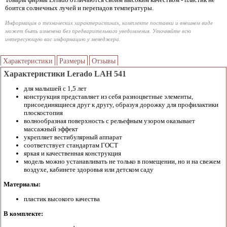
боится солнечных лучей и перепадов температуры.
Информация о технических характеристиках, комплекте поставки и внешнем виде
может быть изменена без предварительного уведомления. Уточняйте всю
интересующую вас информацию у менеджера.
Характеристики
Размеры
Отзывы
Характеристики Lerado LAH 541
для малышей с 1,5 лет
конструкция представляет из себя разноцветные элементы,
присоединящиеся друг к другу, образуя дорожку для профилактики
плоскостопия
волнообразная поверхность с рельефным узором оказывает
массажный эффект
укрепляет вестибулярный аппарат
соответствует стандартам ГОСТ
яркая и качественная конструкция
модель можно устанавливать не только в помещении, но и на свежем
воздухе, кабинете здоровья или детском саду
Материалы:
пластик высокого качества
В комплекте: