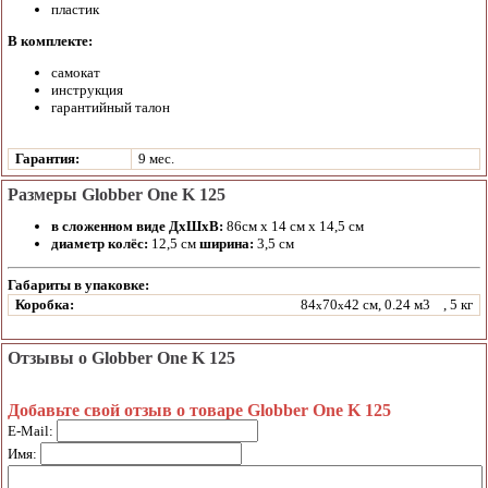
пластик
В комплекте:
самокат
инструкция
гарантийный талон
Гарантия:
9 мес.
Размеры Globber One K 125
в сложенном виде ДхШхВ:
86см х 14 см х 14,5 см
диаметр колёс:
12,5 см
ширина:
3,5 см
Габариты в упаковке:
Коробка:
84
70
42 см, 0.24 м3
, 5 кг
x
x
Отзывы о Globber One K 125
Добавьте свой отзыв о товаре Globber One K 125
E-Mail:
Имя: