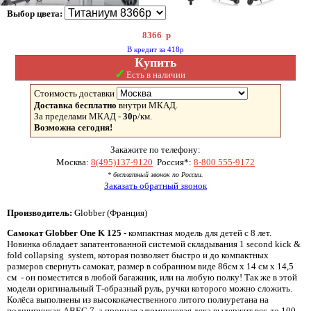
Выбор цвета:
8366
р
В кредит за 418р
Купить
✓
Есть в наличии
Стоимость доставки
Доставка бесплатно
внутри МКАД.
За пределами МКАД -
30
р/км.
Возможна сегодня!
Закажите по телефону:
Москва:
8(495)137-9120
Россия*:
8-800 555-9172
* бесплатный звонок по России.
Заказать обратный звонок
Производитель:
Globber (Франция)
Самокат Globber One K 125
- компактная модель для детей с 8 лет.
Новинка обладает запатентованной системой складывания 1 second kick &
fold collapsing system, которая позволяет быстро и до компактных
размеров свернуть самокат, размер в собранном виде 86см х 14 см х 14,5
см - он поместится в любой багажник, или на любую полку! Так же в этой
модели оригинальный Т-образный руль, ручки которого можно сложить.
Колёса выполнены из высококачественного литого полиуретана на
подшипниках ABEC 7, а прочная алюминиевая дека выдержит вес до 100