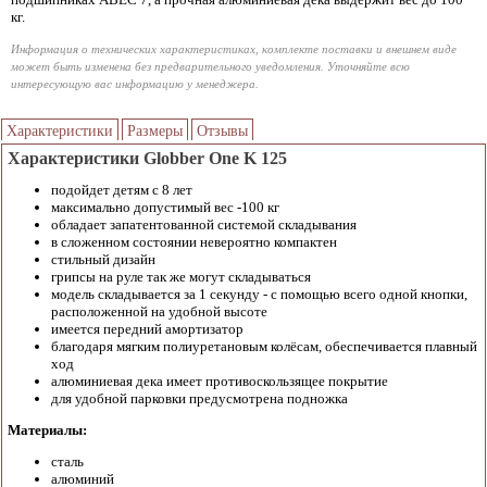
кг.
Информация о технических характеристиках, комплекте поставки и внешнем виде
может быть изменена без предварительного уведомления. Уточняйте всю
интересующую вас информацию у менеджера.
Характеристики
Размеры
Отзывы
Характеристики Globber One K 125
подойдет детям с 8 лет
максимально допустимый вес -100 кг
обладает запатентованной системой складывания
в сложенном состоянии невероятно компактен
стильный дизайн
грипсы на руле так же могут складываться
модель складывается за 1 секунду - с помощью всего одной кнопки,
расположенной на удобной высоте
имеется передний амортизатор
благодаря мягким полиуретановым колёсам, обеспечивается плавный
ход
алюминиевая дека имеет противоскользящее покрытие
для удобной парковки предусмотрена подножка
Материалы:
сталь
алюминий