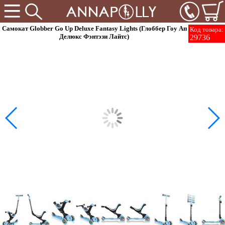
Самокат Globber Go Up Deluxe Fantasy Lights (Глоббер Гоу Ап
Код товара:
Делюкс Фэнтэзи Лайтс)
29736