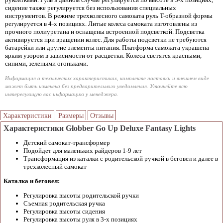
сидение также регулируется без использования специальных
инструментов. В режиме трехколесного самоката руль T-образной формы
регулируется в 4-х позициях. Литые колеса самоката изготовлены из
прочного полиуретана и оснащены встроенной подсветкой. Подсветка
активируется при вращении колес. Для работы подсветки не требуются
батарейки или другие элементы питания. Платформа самоката украшена
ярким узором в зависимости от расцветки. Колеса светятся красными,
синими, зелеными огоньками.
Информация о технических характеристиках, комплекте поставки и внешнем виде
может быть изменена без предварительного уведомления. Уточняйте всю
интересующую вас информацию у менеджера.
Характеристики
Размеры
Отзывы
Характеристики Globber Go Up Deluxe Fantasy Lights
Детский самокат-трансформер
Подойдет для маленьких райдеров 1-9 лет
Трансформация из каталки с родительской ручкой в беговел и далее в
трехколесный самокат
Каталка и беговел:
Регулировка высоты родительской ручки
Съемная родительская ручка
Регулировка высоты сидения
Регулировка высоты руля в 3-х позициях