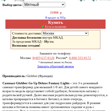
Выбор цвета:
11900
р
В кредит за 595р
Купить
✓
Есть в наличии
Стоимость доставки
Доставка бесплатно
внутри МКАД.
За пределами МКАД -
30
р/км.
Возможна сегодня!
Закажите по телефону:
Москва:
8(495)137-9120
Россия*:
8-800 555-9172
* бесплатный звонок по России.
Заказать обратный звонок
Производитель:
Globber (Франция)
Самокат
Globber
Go
Up
Deluxe
Fantasy
Lights –
это 3-х режимный
самокат-трансформер для малышей 1-9 лет. Для детей самого младшего
возраста модель представляет собой удобную, безопасную каталку с
родительской ручкой. Далее высокая родительская ручка демонтируется, а
каталка превращается в беговел. Беговел, в свою очередь,
трансформируется в самокат для уже подросших райдеров. В режиме
каталки и беговела новинка имеет эргономичное сидение и руль с
рукоятками. Руль в данном случае регулируется по высоте в 3-х позициях,