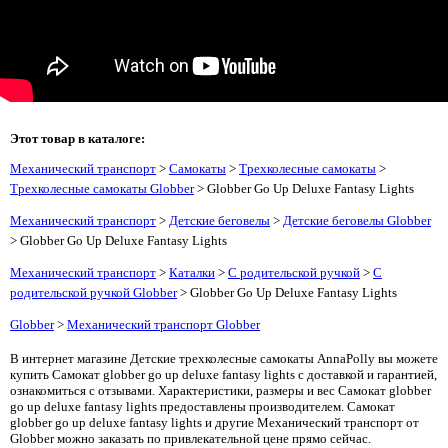
Этот товар в каталоге:
Механический транспорт
>
Самокаты
>
Трехколесные самокаты
>
Трехколесные самокаты Globber
> Globber Go Up Deluxe Fantasy Lights
Механический транспорт
>
Детские беговелы
>
Детские беговелы Globber
> Globber Go Up Deluxe Fantasy Lights
Механический транспорт
>
Каталки
>
С родительской ручкой
>
С
родительской ручкой Globber
> Globber Go Up Deluxe Fantasy Lights
Globber
>
Механический транспорт Globber
В интернет магазине Детские трехколесные самокаты AnnaPolly вы можете
купить Самокат globber go up deluxe fantasy lights с доставкой и гарантией,
ознакомиться с отзывами. Характеристики, размеры и вес Самокат globber
go up deluxe fantasy lights предоставлены производителем. Самокат
globber go up deluxe fantasy lights и другие Механический транспорт от
Globber можно заказать по привлекательной цене прямо сейчас.