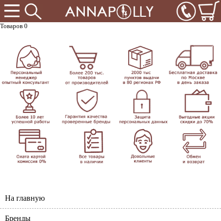
Товаров 0
На главную
Бренды