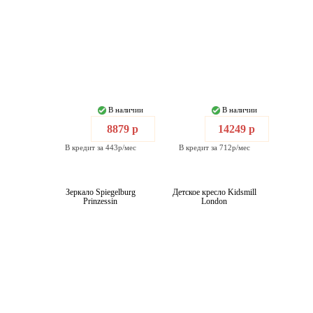
В наличии
В наличии
8879 р
14249 р
В кредит за 443р/мес
В кредит за 712р/мес
Зеркало Spiegelburg
Детское кресло Kidsmill
Prinzessin
London