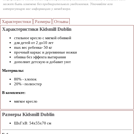
может быть изменена без предварительного уведомления. Уточняйте всю
интересующую вас информацию у менеджера.
Характеристики
Размеры
Отзывы
Характеристики Kidsmill Dublin
стильное кресло с мягкой обивкой
для детей от 2 до10 лет
max вес ребенка- 50 кг
прочный каркас и деревянные ножки
обивка без эффекта вытирания
дополнит детскую и добавит уют
Материалы:
80% - хлопок
20% - полиэстер
В комплекте:
мягкое кресло
Размеры Kidsmill Dublin
ШхГхВ: 54х55х70 см