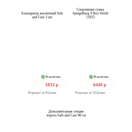
Спортивная сумка
Блокиратор магнитный Safe
Spiegelburg T-Rex World
and Care 2 шт.
11855
В наличии
В наличии
1833 р
6449 р
В кредит за 91р/мес
В кредит за 322р/мес
Дополнительная секция-
ворота Safe and Care 80 см