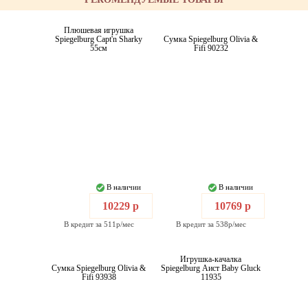
Плюшевая игрушка
Spiegelburg Capt'n Sharky
Сумка Spiegelburg Olivia &
55см
Fifi 90232
В наличии
В наличии
10229 р
10769 р
В кредит за 511р/мес
В кредит за 538р/мес
Игрушка-качалка
Сумка Spiegelburg Olivia &
Spiegelburg Аист Baby Gluck
Fifi 93938
11935