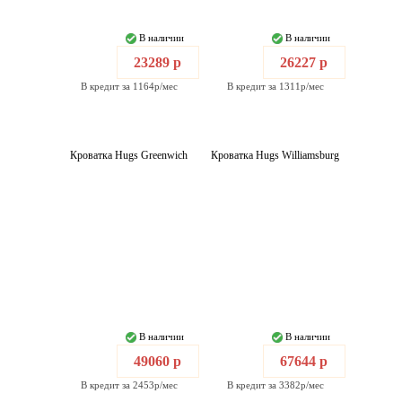
В наличии
В наличии
23289 р
26227 р
В кредит за 1164р/мес
В кредит за 1311р/мес
Кроватка Hugs Greenwich
Кроватка Hugs Williamsburg
В наличии
В наличии
49060 р
67644 р
В кредит за 2453р/мес
В кредит за 3382р/мес