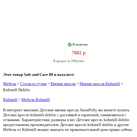
В наличии
7802 р
В кредит за 390р/мес
Этот товар Safe and Care 80 в каталоге:
Мебель
>
Столы и стулья
>
Мягкие кресла
>
Мягкие кресла Kidsmill
>
Kidsmill Dublin
Kidsmill
>
Мебель Kidsmill
В интернет магазине Детские мягкие кресла AnnaPolly вы можете купить
Детское кресло kidsmill dublin с доставкой и гарантией, ознакомиться с
отзывами. Характеристики, размеры и вес Детское кресло kidsmill dublin
предоставлены производителем. Детское кресло kidsmill dublin и другие
Мебель от Kidsmill можно заказать по привлекательной цене прямо сейчас.