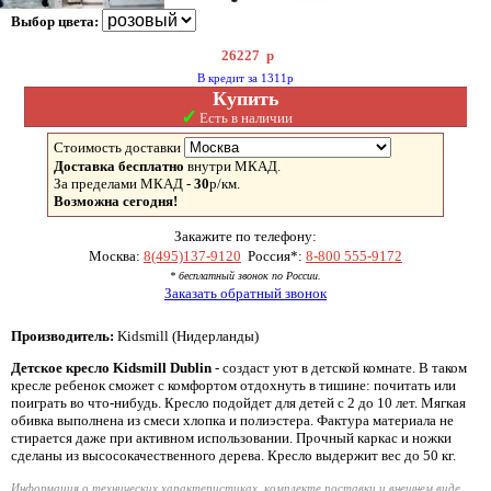
Выбор цвета:
26227
р
В кредит за 1311р
Купить
✓
Есть в наличии
Стоимость доставки
Доставка бесплатно
внутри МКАД.
За пределами МКАД -
30
р/км.
Возможна сегодня!
Закажите по телефону:
Москва:
8(495)137-9120
Россия*:
8-800 555-9172
* бесплатный звонок по России.
Заказать обратный звонок
Производитель:
Kidsmill (Нидерланды)
Детское кресло Kidsmill Dublin
- создаст уют в детской комнате. В таком
кресле ребенок сможет с комфортом отдохнуть в тишине: почитать или
поиграть во что-нибудь. Кресло подойдет для детей с 2 до 10 лет. Мягкая
обивка выполнена из смеси хлопка и полиэстера. Фактура материала не
стирается даже при активном использовании. Прочный каркас и ножки
сделаны из высосокачественного дерева. Кресло выдержит вес до 50 кг.
Информация о технических характеристиках, комплекте поставки и внешнем виде