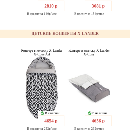
2810 р
3081 р
В кредит за 140р/мес
В кредит за 154р/мес
ДЕТСКИЕ КОНВЕРТЫ X-LANDER
Конверт в коляску X-Lander
Конверт в коляску X-Lander
X-Cosy Art
X-Cosy
В наличии
В наличии
4654 р
4656 р
В кредит за 232р/мес
В кредит за 232р/мес