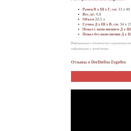
Ранец В х Ш х Г, см:
33 х 40
Вес, кг:
0,8
Объем
20,5 л
Сумка Д х Ш х В, см:
34 х 21
Пенал с наполнением
Д х Ш 
Пенал без наполнения
Д х Ш
Информация о технических характеристи
информацию у менеджера.
Отзывы о DerDieDas Ergoflex