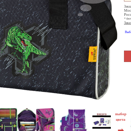
Зака
Мос
Рос
* бес
Зака
Выб
выбор
цвета
➡