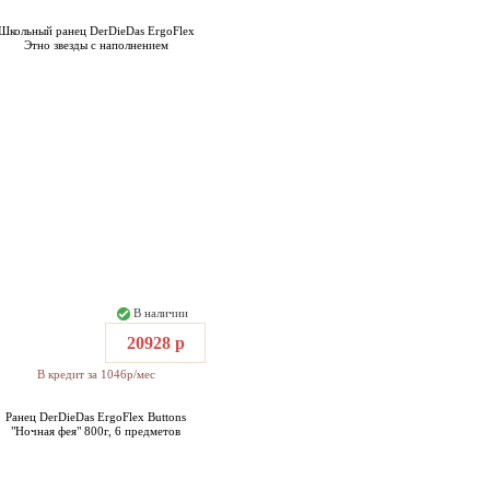
Школьный ранец DerDieDas ErgoFlex
Этно звезды с наполнением
В наличии
20928 р
В кредит за 1046р/мес
Ранец DerDieDas ErgoFlex Buttons
"Ночная фея" 800г, 6 предметов