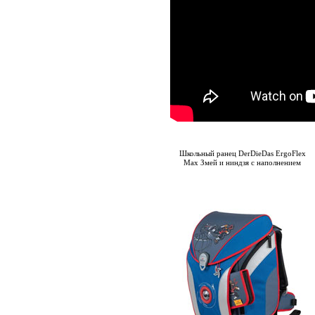
Школьный ранец DerDieDas ErgoFlex
Max Змей и ниндзя с наполнением