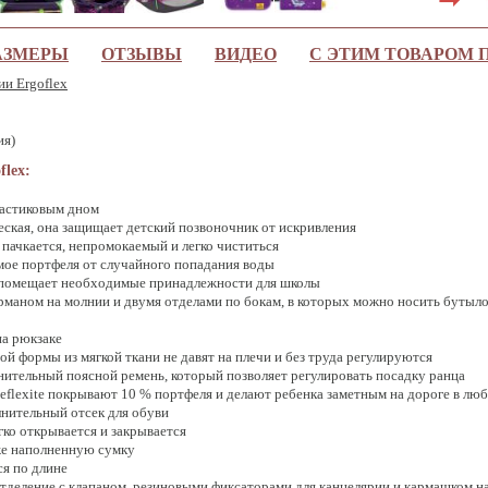
АЗМЕРЫ
ОТЗЫВЫ
ВИДЕО
С ЭТИМ ТОВАРОМ
ии Ergoflex
ия)
flex:
ластиковым дном
еская, она защищает детский позвоночник от искривления
пачкается, непромокаемый и легко чиститься
ое портфеля от случайного попадания воды
- помещает необходимые принадлежности для школы
маном на молнии и двумя отделами по бокам, в которых можно носить бутыл
на рюкзаке
ой формы из мягкой ткани нe давят на плечи и без труда регулируются
ительный поясной ремень, который позволяет регулировать посадку ранца
flexite покрывают 10 % портфеля и делают ребенка заметным на дороге в люб
лнительный отсек для обуви
гко открывается и закрывается
же наполненную сумку
ся по длине
отделение с клапаном, резиновыми фиксаторами для канцелярии и кармашком н