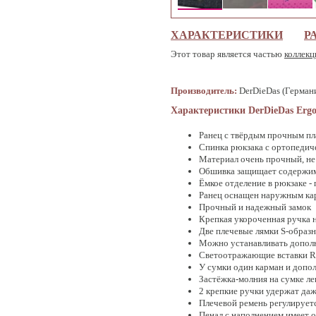
ХАРАКТЕРИСТИКИ
Р
Этот товар является частью
коллекц
Производитель:
DerDieDas (Герман
Характеристики DerDieDas Ergo
Ранец с твёрдым прочным п
Спинка рюкзака с ортопедич
Материал очень прочный, не 
Обшивка защищает содержим
Ёмкое отделение в рюкзаке 
Ранец оснащен наружным кар
Прочный и надежный замок
Крепкая укороченная ручка 
Две плечевые лямки S-образн
Можно устанавливать дополн
Светоотражающие вставки Re
У сумки один карман и допо
Застёжка-молния на сумке ле
2 крепкие ручки удержат да
Плечевой ремень регулирует
Пенал с наполнением имеет 