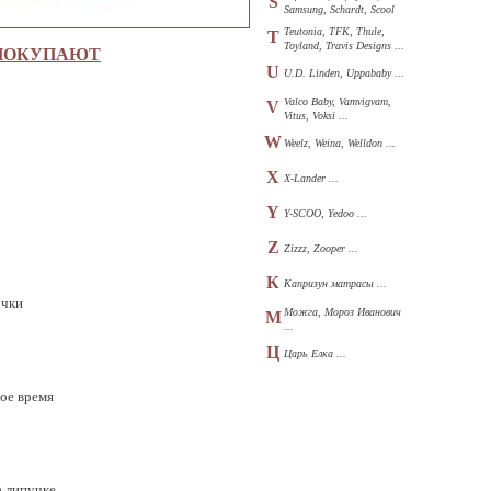
S
Samsung, Schardt, Scool
...
Teutonia, TFK, Thule,
T
Toyland, Travis Designs ...
 ПОКУПАЮТ
U
U.D. Linden, Uppababy ...
Valco Baby, Vamvigvam,
V
Vitus, Voksi ...
W
Weelz, Weina, Welldon ...
X
X-Lander ...
Y
Y-SCOO, Yedoo ...
Z
Zizzz, Zooper ...
К
Капризун матрасы ...
очки
Можга, Мороз Иванович
М
...
Ц
Царь Елка ...
ое время
а липучке