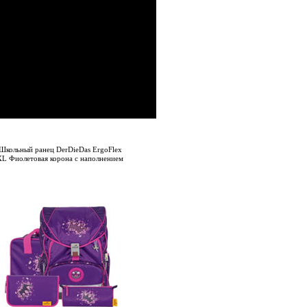
Школьный ранец DerDieDas ErgoFlex
XL Фиолетовая корона с наполнением