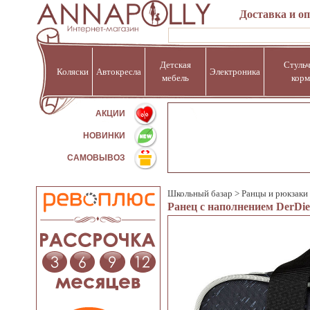
Доставка и о
Детская
Стульч
Коляски
Автокресла
Электроника
мебель
корм
%
АКЦИИ
НОВИНКИ
САМОВЫВОЗ
Школьный базар
>
Ранцы и рюкзаки
Ранец с наполнением DerDie