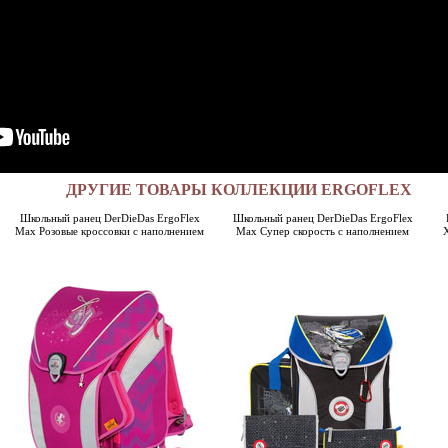
ДРУГИЕ ТОВАРЫ КОЛЛЕКЦИИ ERGOFLEX
Школьный ранец DerDieDas ErgoFlex
Школьный ранец DerDieDas ErgoFlex
Max Розовые кроссовки с наполнением
Max Супер скорость с наполнением