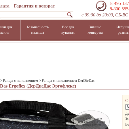
8-495 137
плата
Гарантия и возврат
8-800 555
с 09:00 до 20:00, СБ-ВС 
ики для
Безопасность
Всё для
Зимние
Игрушк
ления
малыша
купания
конверты
развит
>
Ранцы с наполнением
>
Ранцы с наполнением DerDieDas
Das Ergoflex (ДерДиеДас Эргофлекс)
С
До
За
Во