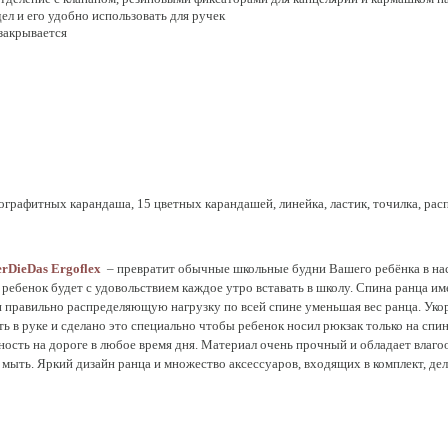
ел и его удобно использовать для ручек
 закрывается
ографитных карандаша, 15 цветных карандашей, линейка, ластик, точилка, рас
rDieDas Ergoflex
– превратит обычные школьные будни Вашего ребёнка в нас
ребенок будет с удовольствием каждое утро вставать в школу. Спина ранца 
правильно распределяющую нагрузку по всей спине уменьшая вес ранца. Укор
ть в руке и сделано это специально чтобы ребенок носил рюкзак только на сп
сность на дороге в любое время дня. Материал очень прочный и обладает влаг
о мыть. Яркий дизайн ранца и множество аксессуаров, входящих в комплект, де