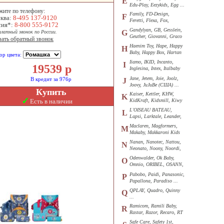
E
Edu-Play, Eezykids, Egg ...
жите по телефону:
Family, FD-Design,
F
ква:
8-495 137-9120
Feretti, Flexa, Fox,
сия*:
8-800 555-9172
Funkids ...
Gandylyan, GB, Gesslein,
G
платный звонок по России.
Geuther, Giovanni, Graco
зать обратный звонок
...
Haenim Toy, Hape, Happy
H
Baby, Happy Box, Hartan
ор цвета:
...
Iiamo, IKID, Incanto,
I
19539
р
Inglesina, Intex, Italbaby
...
Jane, Jetem, Joie, Joolz,
В кредит за 976р
J
Joovy, JuJuBe (США) ...
Купить
Kaiser, Kettler, KHW,
K
✓
Есть в наличии
KidKraft, Kidsmill, Kiwy
...
L'OISEAU BATEAU,
L
Lapsi, Larktale, Leander,
Loon ...
Maclaren, Magformers,
M
Makaby, Makkaroni Kids
...
Nanan, Nanotec, Nattou,
N
Neonato, Noony, Noordi,
Nuk ...
Odenwalder, Ok Baby,
O
Omnio, ORIBEL, OSANN,
Oyster ...
Pabobo, Paidi, Panasonic,
P
Papallona, Paradiso ...
QPLAY, Quadro, Quinny
Q
...
Ramicom, Ramili Baby,
R
Rastar, Razor, Recaro, RT
...
Safe Care, Safety 1st,