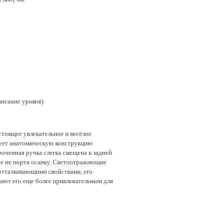
писание уроков)
тоящее увлекательное и весёлое
имеет анатомическую конструкцию
оченная ручка слегка смещена к задней
ине не портя осанку. Светоотражающие
оотталкивающими свойствами, его
лают его еще более привлекательным для