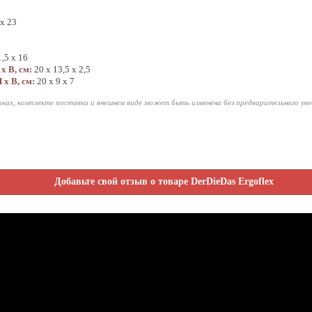
 х 23
,5 х 16
х В, см:
20 х 13,5 х 2,5
 х В, см:
20 х 9 х 7
ках, комплекте поставки и внешнем виде может быть изменена без предварительного ув
Добавьте свой отзыв о товаре DerDieDas Ergoflex