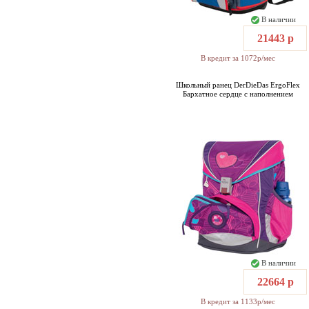
В наличии
21443 р
В кредит за 1072р/мес
Школьный ранец DerDieDas ErgoFlex
Бархатное сердце с наполнением
В наличии
22664 р
В кредит за 1133р/мес