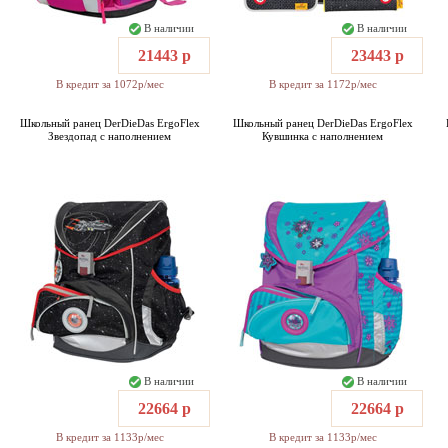
В наличии
В наличии
21443 р
23443 р
В кредит за 1072р/мес
В кредит за 1172р/мес
Школьный ранец DerDieDas ErgoFlex
Школьный ранец DerDieDas ErgoFlex
Звездопад с наполнением
Кувшинка с наполнением
В наличии
В наличии
22664 р
22664 р
В кредит за 1133р/мес
В кредит за 1133р/мес