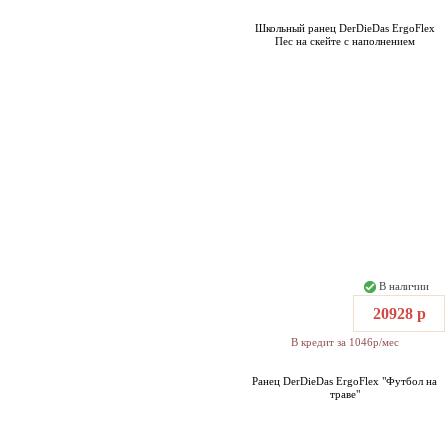
Школьный ранец DerDieDas ErgoFlex
Пес на скейте с наполнением
В наличии
20928 р
В кредит за 1046р/мес
Ранец DerDieDas ErgoFlex "Футбол на
траве"