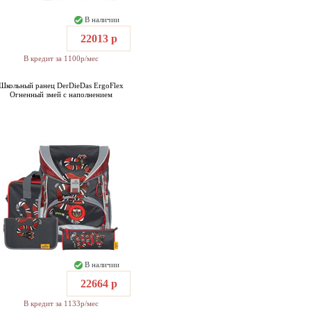
В наличии
22013 р
В кредит за 1100р/мес
Школьный ранец DerDieDas ErgoFlex
Огненный змей с наполнением
В наличии
22664 р
В кредит за 1133р/мес