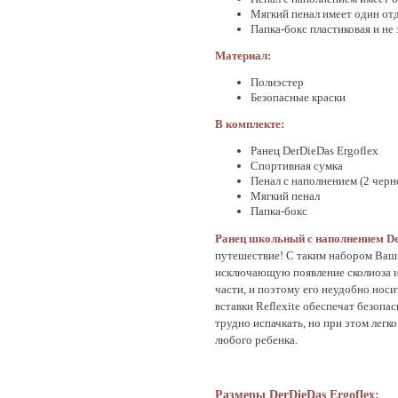
Мягкий пенал имеет один отд
Папка-бокс пластиковая и не
Материал:
Полиэстер
Безопасные краски
В комплекте:
Ранец DerDieDas Ergoflex
Спортивная сумка
Пенал с наполнением (2 черн
Мягкий пенал
Папка-бокс
Ранец школьный с наполнением De
путешествие! С таким набором Ваш 
исключающую появление сколиоза и 
части, и поэтому его неудобно носи
вставки Reflexite обеспечат безопа
трудно испачкать, но при этом легк
любого ребенка.
Размеры DerDieDas Ergoflex: