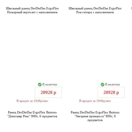
Школьный ранец DerDieDas ErgoFlex
Школьный ранец DerDieDas ErgoFlex
Пожарный вертолет с наполнением
Рок-гитара с наполнением
В наличии
В наличии
20928 р
20928 р
В кредит за 1046р/мес
В кредит за 1046р/мес
Ранец DerDieDas ErgoFlex Buttons
Ранец DerDieDas ErgoFlex Buttons
"Динозавр Рекс" 800г, 6 предметов
"Звездная принцесса" 800г, 6
предметов