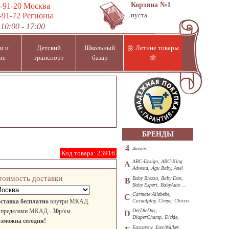
Корзина
№1
-91-20
Москва
-91-72
Регионы
пуста
10:00 - 17:00
и и
Детский
Школьный
🌼 Летние товары
ие
транспорт
базар
🌼
БРЕНДЫ
4
4moms ...
Код товара:
23916
ABC-Design, ABC-King
A
Advesta, Agu Baby, Anel
...
тоимость доставки
Baby Brezza, Baby Dan,
B
Baby Expert, BabyAuto ...
Carmate Ailebebe,
C
ставка бесплатно
внутри МКАД.
Casualplay, Chepe, Chicco
...
 пределами МКАД -
30
р/км.
DerDieDas,
D
DiaperChamp, Dickie,
зможна сегодня!
Diono, DOHANY ...
Easygrow, EasyWalker,