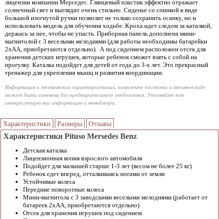
лицензии компании Мерседес. Глянцевый пластик эффектно отражает
солнечный свет и выглядит очень стильно. Сиденье со спинкой в виде
большой изогнутой ручки позволит не только сохранить осанку, но и
использовать модель для обучения ходьбе. Кроха идет следом за каталкой,
держась за нее, чтобы не упасть. Приборная панель дополнена мини-
магнитолой с 3 веселыми мелодиями (для работы необходимы батарейки
2хАА, приобретаются отдельно). А под сидением расположен отсек для
хранения детских игрушек, которые ребенок сможет взять с собой на
прогулку. Каталка подойдет для детей от года до 3-х лет. Это прекрасный
тренажер для укрепления мышц и развития координации.
Информация о технических характеристиках, комплекте поставки и внешнем виде
может быть изменена без предварительного уведомления. Уточняйте всю
интересующую вас информацию у менеджера.
Характеристики
Размеры
Отзывы
Характеристики Pituso Mersedes Benz
Детская каталка
Лицензионная копия взрослого автомобиля
Подойдет для малышей старше 1-3 лет (весом не более 25 кг)
Ребенок едет вперед, отталкиваясь ногами от земли
Устойчивые колеса
Передние поворотные колеса
Мини-магнитола с 3 заводскими веселыми мелодиями (работает от
батареек 2хАА, приобретаются отдельно)
Отсек для хранения игрушек под сидением