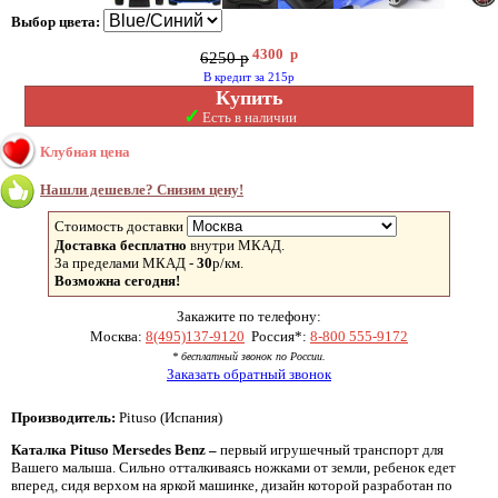
Выбор цвета:
4300
р
6250 р
В кредит за 215р
Купить
✓
Есть в наличии
Клубная цена
Нашли дешевле? Снизим цену!
Стоимость доставки
Доставка бесплатно
внутри МКАД.
За пределами МКАД -
30
р/км.
Возможна сегодня!
Закажите по телефону:
Москва:
8(495)137-9120
Россия*:
8-800 555-9172
* бесплатный звонок по России.
Заказать обратный звонок
Производитель:
Pituso (Испания)
Каталка Pituso Mersedes Benz –
первый игрушечный транспорт для
Вашего малыша. Сильно отталкиваясь ножками от земли, ребенок едет
вперед, сидя верхом на яркой машинке, дизайн которой разработан по