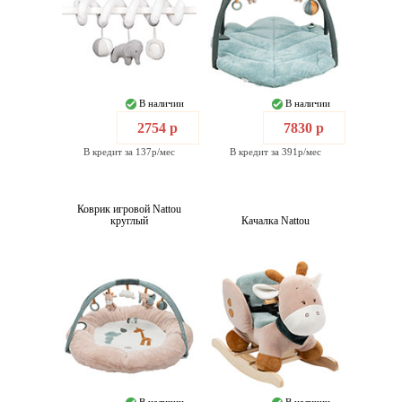
В наличии
В наличии
2754 р
7830 р
В кредит за 137р/мес
В кредит за 391р/мес
Коврик игровой Nattou
круглый
Качалка Nattou