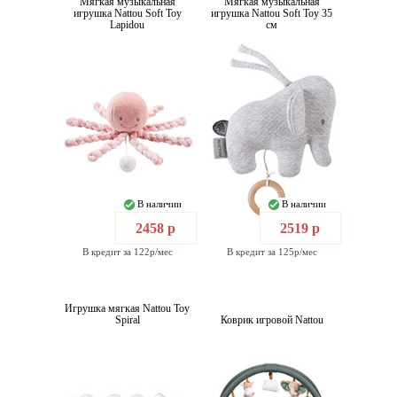
Мягкая музыкальная
Мягкая музыкальная
игрушка Nattou Soft Toy
игрушка Nattou Soft Toy 35
Lapidou
см
В наличии
В наличии
2458 р
2519 р
В кредит за 122р/мес
В кредит за 125р/мес
Игрушка мягкая Nattou Toy
Spiral
Коврик игровой Nattou