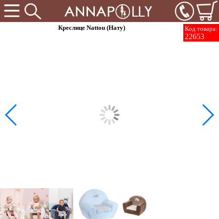
Креслице Nattou (Нату)
Код товара:
22653