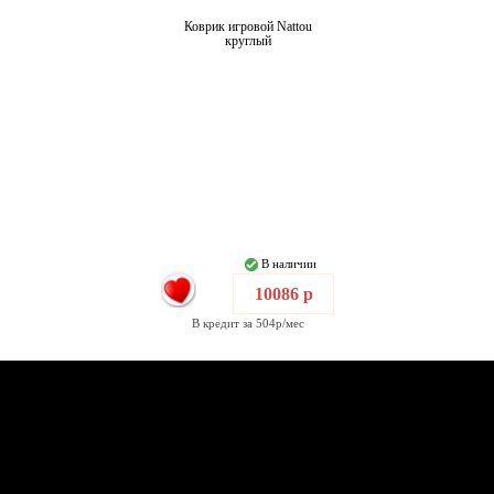
Коврик игровой Nattou
круглый
В наличии
10086 р
В кредит за 504р/мес