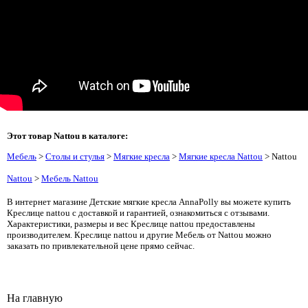
Этот товар Nattou в каталоге:
Мебель
>
Столы и стулья
>
Мягкие кресла
>
Мягкие кресла Nattou
> Nattou
Nattou
>
Мебель Nattou
В интернет магазине Детские мягкие кресла AnnaPolly вы можете купить
Креслице nattou с доставкой и гарантией, ознакомиться с отзывами.
Характеристики, размеры и вес Креслице nattou предоставлены
производителем. Креслице nattou и другие Мебель от Nattou можно
заказать по привлекательной цене прямо сейчас.
На главную