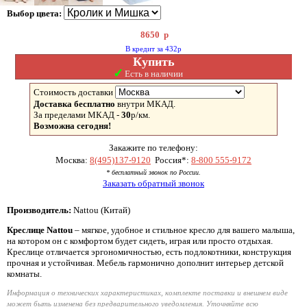
Выбор цвета:
8650
р
В кредит за 432р
Купить
✓
Есть в наличии
Стоимость доставки
Доставка бесплатно
внутри МКАД.
За пределами МКАД -
30
р/км.
Возможна сегодня!
Закажите по телефону:
Москва:
8(495)137-9120
Россия*:
8-800 555-9172
* бесплатный звонок по России.
Заказать обратный звонок
Производитель:
Nattou (Китай)
Креслице Nattou
– мягкое, удобное и стильное кресло для вашего малыша,
на котором он с комфортом будет сидеть, играя или просто отдыхая.
Креслице отличается эргономичностью, есть подлокотники, конструкция
прочная и устойчивая. Мебель гармонично дополнит интерьер детской
комнаты.
Информация о технических характеристиках, комплекте поставки и внешнем виде
может быть изменена без предварительного уведомления. Уточняйте всю