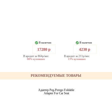
В наличии
В наличии
17280 р
4230 р
В кредит за 864р/мес
В кредит за 211р/мес
88% купивших
13% купивших
РЕКОМЕНДУЕМЫЕ ТОВАРЫ
Адаптер Peg-Perego Foldable
Adapter For Car Seat