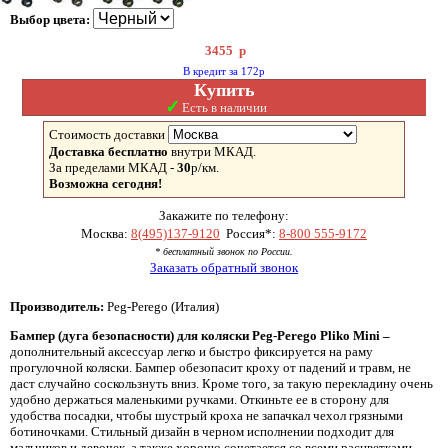
Выбор цвета:
3455
р
В кредит за 172р
Купить
✓
Есть в наличии
Стоимость доставки
Доставка бесплатно
внутри МКАД.
За пределами МКАД -
30
р/км.
Возможна сегодня!
Закажите по телефону:
Москва:
8(495)137-9120
Россия*:
8-800 555-9172
* бесплатный звонок по России.
Заказать обратный звонок
Производитель:
Peg-Perego (Италия)
Бампер (дуга безопасности) для коляски
Peg-
Perego
Pliko
Mini –
дополнительный аксессуар легко и быстро фиксируется на раму
прогулочной коляски. Бампер обезопасит кроху от падений и травм, не
даст случайно соскользнуть вниз. Кроме того, за такую перекладину очень
удобно держаться маленькими ручками. Откиньте ее в сторону для
удобства посадки, чтобы шустрый кроха не запачкал чехол грязными
ботиночками. Стильный дизайн в черном исполнении подходит для
мальчиков и девочек, а также хорошо сочетается со всеми расцветками