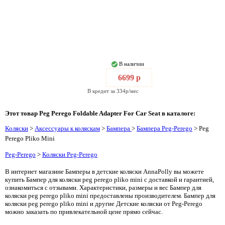
В наличии
6699 р
В кредит за 334р/мес
Этот товар Peg Perego Foldable Adapter For Car Seat в каталоге:
Коляски
>
Аксессуары к коляскам
>
Бампера
>
Бампера Peg-Perego
> Peg
Perego Pliko Mini
Peg-Perego
>
Коляски Peg-Perego
В интернет магазине Бамперы в детские коляски AnnaPolly вы можете
купить Бампер для коляски peg perego pliko mini с доставкой и гарантией,
ознакомиться с отзывами. Характеристики, размеры и вес Бампер для
коляски peg perego pliko mini предоставлены производителем. Бампер для
коляски peg perego pliko mini и другие Детские коляски от Peg-Perego
можно заказать по привлекательной цене прямо сейчас.