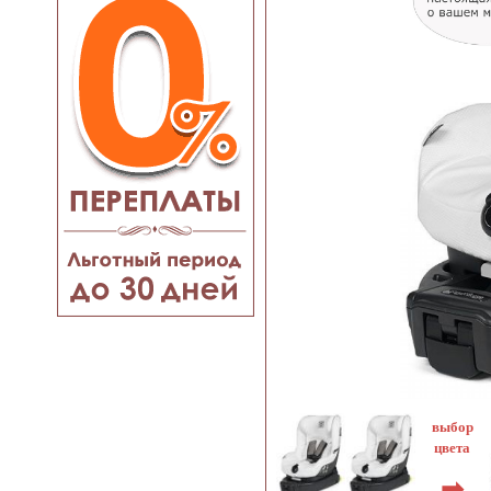
выбор
цвета
➡