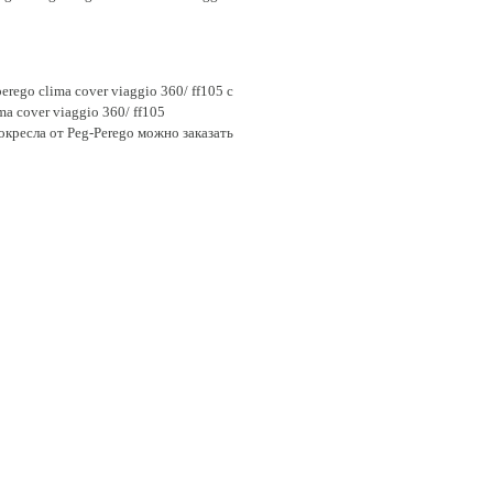
ego clima cover viaggio 360/ ff105 с
a cover viaggio 360/ ff105
окресла от Peg-Perego можно заказать