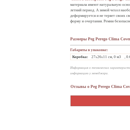
материала имеют натуральную основ
летний период. А зимой чехол наобо
деформируется и не теряет своих св
форму и очертания. Ремни безопасн
Размеры Peg Perego Clima Cover
Габариты в упаковке:
Коробка:
27
26
11 см, 0 м3
, 0
x
x
Информация о технических характеристи
информацию у менеджера.
Отзывы о Peg Perego Clima Cove