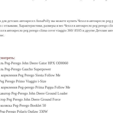
для детских автокресел AnnaPolly вы можете купить Чехол в автокресло peg per
 с отзывами. Характеристики, размеры и вес Чехол в автокресло peg perego clim
л в автокресло peg perego clima cover viaggio 360/ ff105 и другие Детские авт
ас.
смотреть:
ль Peg-Perego John Deere Gator HPX OD0060
ль Peg-Perego Gaucho Superpower
 кормления Peg Perego Siesta Follow Me
eg Perego Primo Viaggio i-Size
 кормления Peg-perego Prima Pappa Follow Me
аватор Peg-Perego John Deere Ground Loader
тор Peg Perego John Deere Ground Force
коляска Peg-Perego Booklet 50
eg-Perego Polaris Outlaw 330W