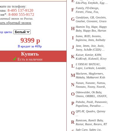
E
Edu-Play, Eezykids, Egg ...
жите по телефону:
Family, FD-Design,
F
ква:
8-495 137-9120
Feretti, Flexa, Fox,
сия*:
8-800 555-9172
Funkids ...
Gandylyan, GB, Gesslein,
G
платный звонок по России.
Geuther, Giovanni, Graco
зать обратный звонок
...
Haenim Toy, Hape, Happy
H
Baby, Happy Box, Hartan
ор цвета:
...
Iiamo, IKID, Incanto,
I
9399
р
Inglesina, Intex, Italbaby
...
Jane, Jetem, Joie, Joolz,
В кредит за 469р
J
Joovy, JuJuBe (США) ...
Купить
Kaiser, Kettler, KHW,
K
✓
Есть в наличии
KidKraft, Kidsmill, Kiwy
...
L'OISEAU BATEAU,
L
Lapsi, Larktale, Leander,
Loon ...
Maclaren, Magformers,
M
Makaby, Makkaroni Kids
...
Nanan, Nanotec, Nattou,
N
Neonato, Noony, Noordi,
Nuk ...
Odenwalder, Ok Baby,
O
Omnio, ORIBEL, OSANN,
Oyster ...
Pabobo, Paidi, Panasonic,
P
Papallona, Paradiso ...
QPLAY, Quadro, Quinny
Q
...
Ramicom, Ramili Baby,
R
Rastar, Razor, Recaro, RT
...
Safe Care, Safety 1st,