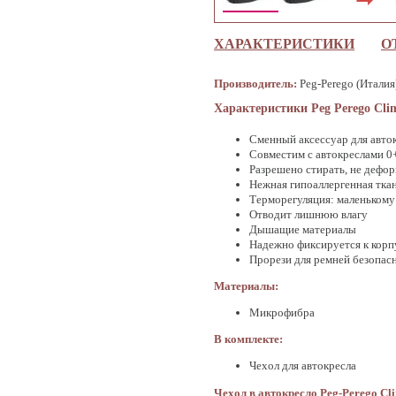
ХАРАКТЕРИСТИКИ
О
Производитель:
Peg-Perego (Италия
Характеристики Peg Perego Clim
Сменный аксессуар для авто
Совместим с автокреслами 0+
Разрешено стирать, не дефор
Нежная гипоаллергенная ткан
Терморегуляция: маленькому 
Отводит лишнюю влагу
Дышащие материалы
Надежно фиксируется к корп
Прорези для ремней безопас
Материалы:
Микрофибра
В комплекте:
Чехол для автокресла
Чехол в автокресло
Peg-
Perego
Cl