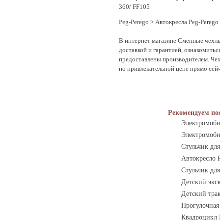
360/ FF105
Peg-Perego
>
Автокресла Peg-Perego
В интернет магазине Сменные чехлы 
доставкой и гарантией, ознакомиться
предоставлены производителем. Чехо
по привлекательной цене прямо сейч
Рекомендуем по
Электромоби
Электромоби
Стульчик для
Автокресло P
Стульчик для
Детский экск
Детский трак
Прогулочная 
Квадроцикл P