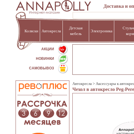
Доставка и о
Детская
Стульч
Коляски
Автокресла
Электроника
мебель
корм
%
АКЦИИ
НОВИНКИ
САМОВЫВОЗ
Автокресла
>
Аксессуары к автокре
Чехол в автокресло Peg-Per