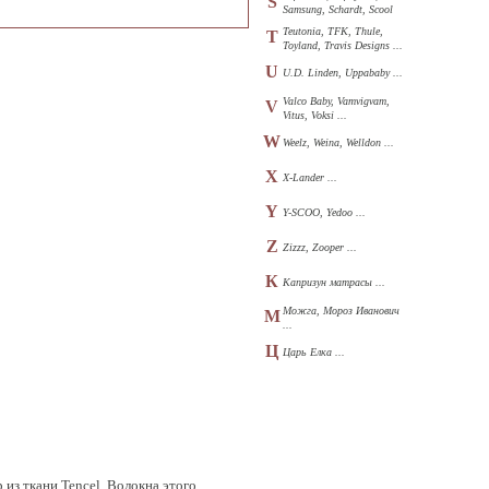
S
Samsung, Schardt, Scool
...
Teutonia, TFK, Thule,
T
Toyland, Travis Designs ...
U
U.D. Linden, Uppababy ...
Valco Baby, Vamvigvam,
V
Vitus, Voksi ...
W
Weelz, Weina, Welldon ...
X
X-Lander ...
Y
Y-SCOO, Yedoo ...
Z
Zizzz, Zooper ...
К
Капризун матрасы ...
Можга, Мороз Иванович
М
...
Ц
Царь Елка ...
из ткани Tencel. Волокна этого