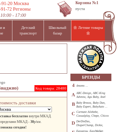
Корзина
№1
-91-20
Москва
-91-72
Регионы
пуста
10:00 - 17:00
и и
Детский
Школьный
🌼 Летние товары
ие
транспорт
базар
🌼
БРЕНДЫ
ego
4
4moms ...
 Виаджио)
Код товара:
28480
ABC-Design, ABC-King
A
Advesta, Agu Baby, Anel
...
тоимость доставки
Baby Brezza, Baby Dan,
B
Baby Expert, BabyAuto ...
Carmate Ailebebe,
C
ставка бесплатно
внутри МКАД.
Casualplay, Chepe, Chicco
...
 пределами МКАД -
30
р/км.
DerDieDas,
D
DiaperChamp, Dickie,
зможна сегодня!
Diono, DOHANY ...
Easygrow, EasyWalker,