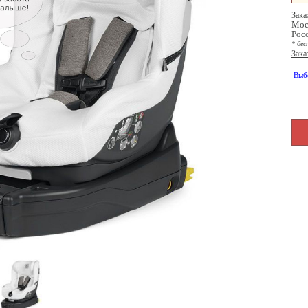
Зака
Мос
Рос
* бес
Зака
Выб