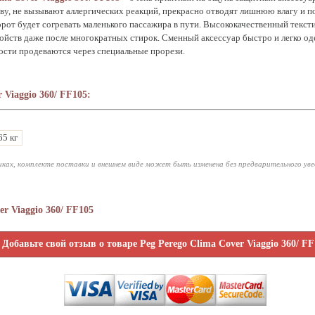
у, не вызывают аллергических реакций, прекрасно отводят лишнюю влагу и по
рот будет согревать маленького пассажира в пути. Высококачественный текстил
ойств даже после многократных стирок. Сменный аксессуар быстро и легко оде
ости продеваются через специальные прорези.
 Viaggio 360/ FF105:
.65 кг
ках, комплекте поставки и внешнем виде может быть изменена без предварительного ув
r Viaggio 360/ FF105
Добавьте свой отзыв о товаре Peg Perego Clima Cover Viaggio 360/ FF