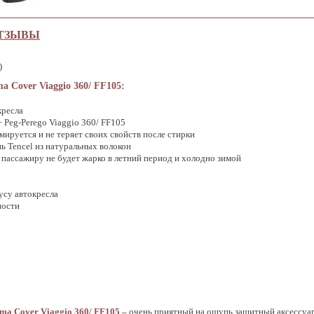
ТЗЫВЫ
)
a Cover Viaggio 360/ FF105:
кресла
 Peg-Perego Viaggio 360/ FF105
мируется и не теряет своих свойств после стирки
ь Tencel из натуральных волокон
пассажиру не будет жарко в летний период и холодно зимой
усу автокресла
ности
ima
Cover
Viaggio 360/
FF105 –
очень приятный на ощупь защитный аксессуар 