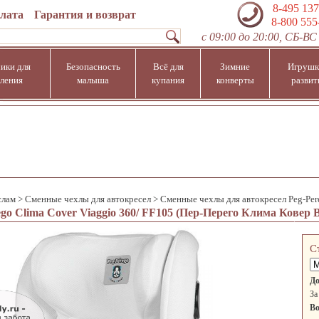
8-495 137
плата
Гарантия и возврат
8-800 555
с 09:00 до 20:00, СБ-ВС 
ики для
Безопасность
Всё для
Зимние
Игрушк
ления
малыша
купания
конверты
развит
слам
>
Сменные чехлы для автокресел
>
Сменные чехлы для автокресел Peg-Per
ego Clima Cover Viaggio 360/ FF105 (Пер-Перего Клима Ковер
С
До
За
Во