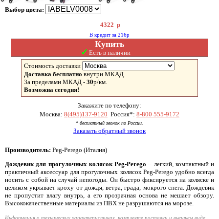
Выбор цвета:
4322
р
В кредит за 216р
Купить
✓
Есть в наличии
Стоимость доставки
Доставка бесплатно
внутри МКАД.
За пределами МКАД -
30
р/км.
Возможна сегодня!
Закажите по телефону:
Москва:
8(495)137-9120
Россия*:
8-800 555-9172
* бесплатный звонок по России.
Заказать обратный звонок
Производитель:
Peg-Perego (Италия)
Дождевик для прогулочных колясок Peg-Perego –
легкий, компактный и
практичный аксессуар для прогулочных колясок Peg-Perego удобно всегда
носить с собой на случай непогоды. Он быстро фиксируется на коляске и
целиком укрывает кроху от дождя, ветра, града, мокрого снега. Дождевик
не пропустит влагу внутрь, а его прозрачная основа не мешает обзору.
Высококачественные материалы из ПВХ не разрушаются на морозе.
Информация о технических характеристиках, комплекте поставки и внешнем виде