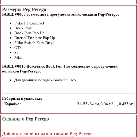
Размеры Peg Perego
IABELV0008 совместим с прогулочными колясками Peg-Perego:
Pliko P3 Compact
Book Plus
Book Plus Pop Up
Duette/ Triplette Pop Up
Pliko Switch Easy Drive
GT3
Si
Mini
IABELV0013 Дождевик Book For Two совместим с прогулочной
коляской Peg-Perego:
Для двойни и погодок Book for Two
Габариты в упаковке:
Коробка:
31
55
24 см, 0.04 м3
, 0.435 кг
x
x
Отзывы о Peg Perego
Добавьте свой отзыв о товаре Peg Perego