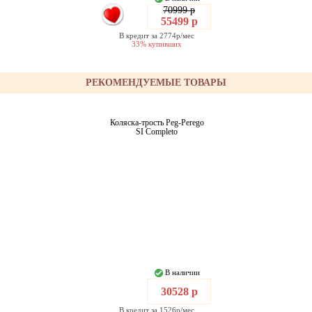
70999 р
55499 р
В кредит за 2774р/мес
33% купивших
РЕКОМЕНДУЕМЫЕ ТОВАРЫ
Коляска-трость Peg-Perego
SI Completo
В наличии
30528 р
В кредит за 1526р/мес