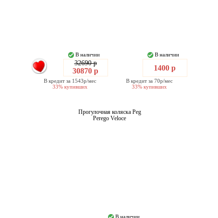
В наличии
В наличии
32690 р
1400 р
30870 р
В кредит за 1543р/мес
В кредит за 70р/мес
33% купивших
33% купивших
Прогулочная коляска Peg
Perego Veloce
В наличии