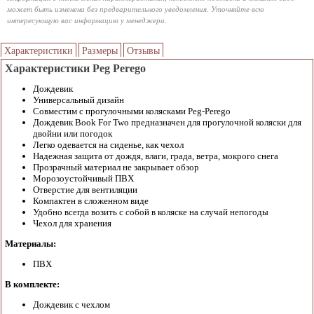
может быть изменена без предварительного уведомления. Уточняйте всю
интересующую вас информацию у менеджера.
Характеристики
Размеры
Отзывы
Характеристики Peg Perego
Дождевик
Универсальный дизайн
Совместим с прогулочными колясками Peg-Perego
Дождевик Book For Two предназначен для прогулочной коляски для
двойни или погодок
Легко одевается на сиденье, как чехол
Надежная защита от дождя, влаги, града, ветра, мокрого снега
Прозрачный материал не закрывает обзор
Морозоустойчивый ПВХ
Отверстие для вентиляции
Компактен в сложенном виде
Удобно всегда возить с собой в коляске на случай непогоды
Чехол для хранения
Материалы:
ПВХ
В комплекте:
Дождевик с чехлом