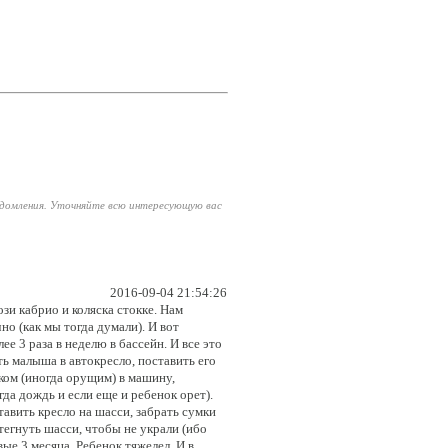
едомления. Уточняйте всю интересующую вас
2016-09-04 21:54:26
зи кабрио и коляска стокке. Нам
о (как мы тогда думали). И вот
е 3 раза в неделю в бассейн. И все это
ть малыша в автокресло, поставить его
нком (иногда орущим) в машину,
да дождь и если еще и ребенок орет).
тавить кресло на шасси, забрать сумки
стегнуть шасси, чтобы не украли (ибо
вые 3 месяца. Ребенок тяжелел. И в