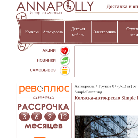
Доставка и о
Детская
Стульч
Коляски
Автокресла
Электроника
мебель
корм
%
АКЦИИ
НОВИНКИ
САМОВЫВОЗ
Автокресла
>
Группа 0+ (0-13 кг) от
SimpleParenting
Коляска-автокресло Simple 