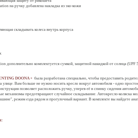
чивающая защиту от рикошета
ation на ручку добавлена накладка из эко-кожи
ляющая складывать колеса внутрь корпуса
х
tion дополнительно комплектуется сумкой, защитной накидкой от солнца (UPF 
ARENTING DOONA +
была разработана специально, чтобы предоставить родите
а улице. Вам больше не нужно носить кресло вокруг автомобиля - одно просто
нструкция позволяет расположить ручку, уперев её в спинку сидения автомо
ые механизмы предотвращают случайное складывание. Автокресло-коляска мож
машине", режим езда рядом и прогулочный вариант. В комплекте вы найдете ан
a: