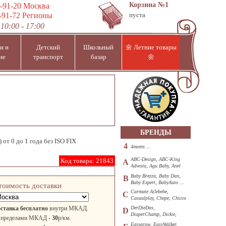
Корзина
№1
-91-20
Москва
-91-72
Регионы
пуста
10:00 - 17:00
и и
Детский
Школьный
🌼 Летние товары
ие
транспорт
базар
🌼
БРЕНДЫ
) от 0 до 1 года без ISO FIX
4
4moms ...
ABC-Design, ABC-King
Код товара:
21843
A
Advesta, Agu Baby, Anel
...
Baby Brezza, Baby Dan,
B
Baby Expert, BabyAuto ...
тоимость доставки
Carmate Ailebebe,
C
Casualplay, Chepe, Chicco
...
ставка бесплатно
внутри МКАД.
DerDieDas,
D
DiaperChamp, Dickie,
 пределами МКАД -
30
р/км.
Diono, DOHANY ...
Easygrow, EasyWalker,