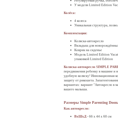
Регулируемая ручка, обеспе
У модели Limited Edition Vac
Колёса:
4 колеса
Уникальная структура, позво
Комплектация:
Коляска-автокресло
Вкладыш для новорождённы
Коврик на сиденье
Модель Limited Edition Vaca
упаковкой Limited Edition
Коляска-автокресло SIMPLE P
передвижения ребенку в машине и н
удобную коляску! Инновационная ко
защиту от рикошета. Запатентованн
вариантах: вариант "Автокресло в 
вашего малыша.
Размеры Simple Parenting Doon
Как автокресло:
ВхШхД
- 66 х 44 х 60 см