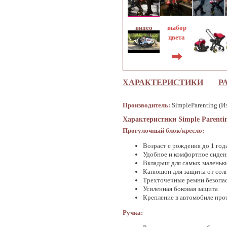
выбор
цвета
➡
ХАРАКТЕРИСТИКИ
Р
Производитель:
SimpleParenting (И
Характеристики Simple Parenti
Прогулочный блок/кресло:
Возраст с рождения до 1 года
Удобное и комфортное сиден
Вкладыш для самых маленьк
Капюшон для защиты от солн
Трехточечные ремни безопа
Усиленная боковая защита
Крепление в автомобиле прот
Ручка: