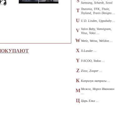
S
Samsung, Schardt, Scool
...
Teutonia, TFK, Thule,
T
Toyland, Travis Designs ...
U
U.D. Linden, Uppababy ...
Valco Baby, Vamvigvam,
V
Vitus, Voksi ...
W
Weelz, Weina, Welldon ...
X
 ПОКУПАЮТ
X-Lander ...
Y
Y-SCOO, Yedoo ...
Z
Zizzz, Zooper ...
К
Капризун матрасы ...
Можга, Мороз Иванович
М
...
Ц
Царь Елка ...