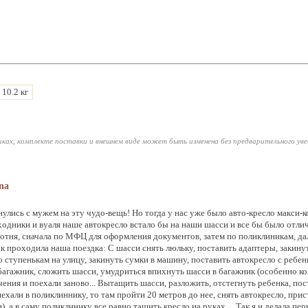
, 10.2 кг
ках, комплекте поставки и внешнем виде может быть изменена без предварительного ув
na
улись с мужем на эту чудо-вещь! Но тогда у нас уже было авто-кресло макси-ко
одники и вуаля наше автокресло встало бы на наши шасси и все бы было отличн
отня, сначала по МФЦ для оформления документов, затем по поликлиникам, дале
ак проходила наша поездка: С шасси снять люльку, поставить адаптеры, закину
по ступенькам на улицу, закинуть сумки в машину, поставить автокресло с ребе
агажник, сложить шасси, умудриться впихнуть шасси в багажник (особенно ког
ения и поехали заново... Вытащить шасси, разложить, отстегнуть ребенка, пос
приехали в поликлиннику, то там пройти 20 метров до нее, снять автокресло, при
), а в саму поликлинику все равно тащить кресло на руках.... Так я и делала пер