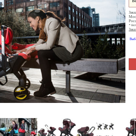
Во
Зака
Мос
Рос
* бес
Зака
Выб