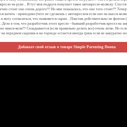
кресло на руке... И тут моя подруга покупает такое автокресло-коляску. Спуст
ечно стоит оно очень дорого!!! Но мне показалось, что оно того стоит!!! Тепер
тся катить - приподнял (чего не сделаешь с автокреслом если оно на шасси кол
 и могу согласиться, что появляется скрип... Пластик действительно не фонтан 
. Дело в том, что разработчик этого кресло - бывший разработчик кресел на за
о макси-кози!!! Складывается (если правильно делать все) очень легко. Но если
т на переднем сидении и на торпеде остается иногда грязь если не аккуратно по
Добавьте свой отзыв о товаре Simple Parenting Doona