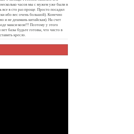
я несколько часов мы с мужем уже были в
ь все в сто раз проще. Просто посадил
яски ибо вес очень большой). Конечно
(но и не дешмань китайская). На счет
воде макси-кози!!! Поэтому у этого
 нет базы будьте готовы, что чисто в
ставить кресло.