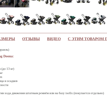
АЗМЕРЫ
ОТЗЫВЫ
ВИДЕО
С ЭТИМ ТОВАРОМ
зраиль)
ng Doona:
 (до 13 кг)
ье
их
ца и осадков
сности
ив хода движения штатным ремнём или на базу isofix (покупается отдельно)