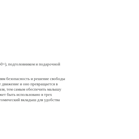
50+), подголовником и подарочной
лям безопасность и решение свободы
е движение и оно превращается в
биля, тем самым обеспечить малышу
ет быть использовано в трех
атомический вкладыш для удобства