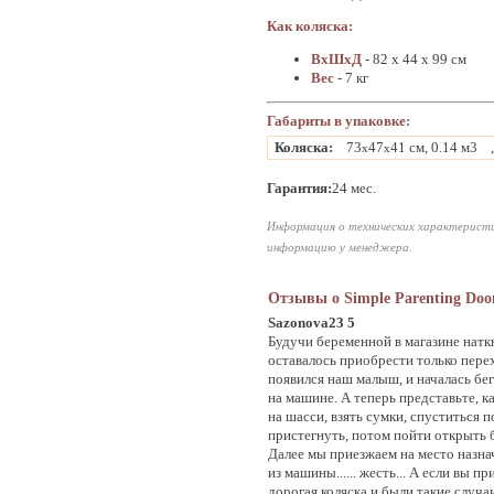
Как коляска:
ВхШхД
- 82 х 44 х 99 см
Вес
- 7 кг
Габариты в упаковке:
Коляска:
73
47
41 см, 0.14 м3
x
x
Гарантия:
24 мес.
Информация о технических характеристи
информацию у менеджера.
Отзывы о Simple Parenting Doo
Sazonova23 5
Будучи беременной в магазине наткн
оставалось приобрести только перех
появился наш малыш, и началась бег
на машине. А теперь представьте, к
на шасси, взять сумки, спуститься 
пристегнуть, потом пойти открыть б
Далее мы приезжаем на место назнач
из машины...... жесть... А если вы 
дорогая коляска и были такие случаи