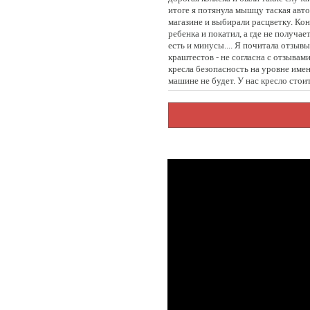
итоге я потянула мышцу таская авто
магазине и выбирали расцветку. Кон
ребенка и покатил, а где не получае
есть и минусы.... Я почитала отзывы
краштестов - не согласна с отзывами
кресла безопасность на уровне именн
машине не будет. У нас кресло стои