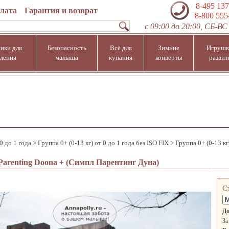
8-495 137
плата
Гарантия и возврат
8-800 555
с 09:00 до 20:00, СБ-ВС 
ики для
Безопасность
Всё для
Зимние
Игрушк
ления
малыша
купания
конверты
развит
 0 до 1 года
>
Группа 0+ (0-13 кг) от 0 до 1 года без ISO FIX
>
Группа 0+ (0-13 кг
Parenting Doona + (Симпл Парентинг Дуна)
С
До
За