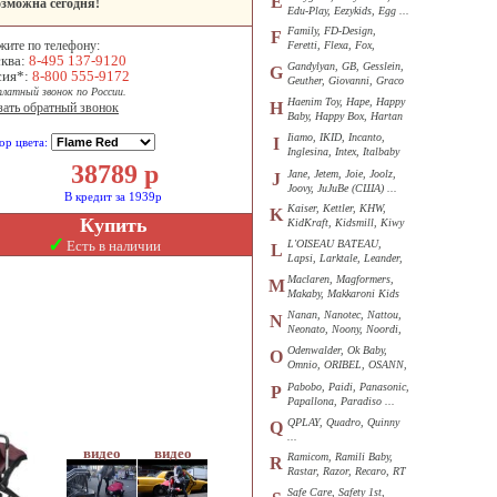
E
зможна сегодня!
Edu-Play, Eezykids, Egg ...
Family, FD-Design,
F
жите по телефону:
Feretti, Flexa, Fox,
ква:
8-495 137-9120
Funkids ...
Gandylyan, GB, Gesslein,
G
сия*:
8-800 555-9172
Geuther, Giovanni, Graco
платный звонок по России.
...
Haenim Toy, Hape, Happy
H
зать обратный звонок
Baby, Happy Box, Hartan
...
Iiamo, IKID, Incanto,
I
ор цвета:
Inglesina, Intex, Italbaby
38789
р
...
Jane, Jetem, Joie, Joolz,
J
Joovy, JuJuBe (США) ...
В кредит за 1939р
Kaiser, Kettler, KHW,
K
Купить
KidKraft, Kidsmill, Kiwy
...
✓
Есть в наличии
L'OISEAU BATEAU,
L
Lapsi, Larktale, Leander,
Loon ...
Maclaren, Magformers,
M
Makaby, Makkaroni Kids
...
Nanan, Nanotec, Nattou,
N
Neonato, Noony, Noordi,
Nuk ...
Odenwalder, Ok Baby,
O
Omnio, ORIBEL, OSANN,
Oyster ...
Pabobo, Paidi, Panasonic,
P
Papallona, Paradiso ...
QPLAY, Quadro, Quinny
Q
...
Ramicom, Ramili Baby,
R
Rastar, Razor, Recaro, RT
...
Safe Care, Safety 1st,