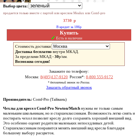
Выбор цвета:
продается только вместе с партой или креслом Mealux или Comf-pro
3730
р
В кредит за 186р
Купить
✓
Есть в наличии
Стоимость доставки
Доставка бесплатно
внутри МКАД.
За пределами МКАД -
30
р/км.
Возможна сегодня!
Закажите по телефону:
Москва:
8(495)137-9120
Россия*:
8-800 555-9172
* бесплатный звонок по России.
Заказать обратный звонок
Производитель:
Comf-Pro (Тайвань)
Чехлы для кресел Comf-Pro Newton/Match
нужны не только самым
маленьким школьникам, но и старшеклассникам. Возможность легко снять и
постирать чехол позволит креслу долго сохранять хороший внешний вид.
Это особенно оценят родители маленьких непоседливых детей.
Старшеклассникам понравится менять внешний вид кресла благодаря
большому выбору расцветок.