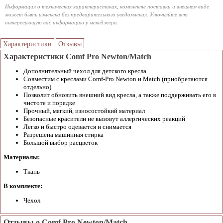
Информация о технических характеристиках, комплекте поставки и внешнем виде
может быть изменена без предварительного уведомления. Уточняйте всю
интересующую вас информацию у менеджера.
Характеристики
Отзывы
Характеристики Comf Pro Newton/Match
Дополнительный чехол для детского кресла
Совместим с креслами Comf-Pro Newton и Match (приобретаются
отдельно)
Позволит обновить внешний вид кресла, а также поддерживать его в
чистоте и порядке
Прочный, мягкий, износостойкий материал
Безопасные красители не вызовут аллергических реакций
Легко и быстро одевается и снимается
Разрешена машинная стирка
Большой выбор расцветок
Материалы:
Ткань
В комплекте:
Чехол
Отзывы о Comf Pro Newton/Match