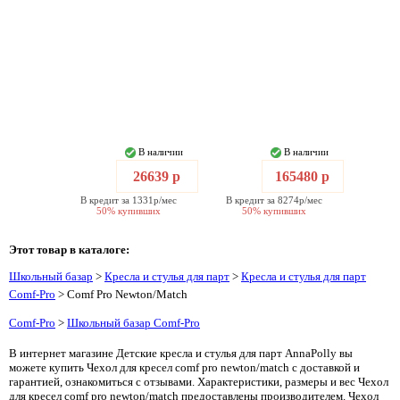
В наличии
В наличии
26639 р
165480 р
В кредит за 1331р/мес
В кредит за 8274р/мес
50% купивших
50% купивших
Этот товар в каталоге:
Школьный базар
>
Кресла и стулья для парт
>
Кресла и стулья для парт
Comf-Pro
> Comf Pro Newton/Match
Comf-Pro
>
Школьный базар Comf-Pro
В интернет магазине Детские кресла и стулья для парт AnnaPolly вы
можете купить Чехол для кресел comf pro newton/match с доставкой и
гарантией, ознакомиться с отзывами. Характеристики, размеры и вес Чехол
для кресел comf pro newton/match предоставлены производителем. Чехол