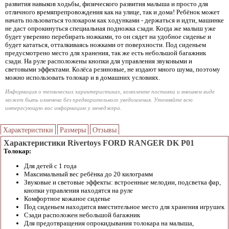
развития навыков ходьбы, физического развития малыша и просто для
отличного времяпрепровождения как на улице, так и дома! Ребёнок может
начать пользоваться толокаром как ходунками - держаться и идти, машинке
не даст опрокинуться специальная подножка сзади. Когда же малыш уже
будет уверенно перебирать ножками, то он сядет на удобное сиденье и
будет кататься, отталкиваясь ножками от поверхности. Под сиденьем
предусмотрено место для хранения, так же есть небольшой багажник
сзади. На руле расположены кнопки для управления звуковыми и
световыми эффектами. Колёса резиновые, не издают много шума, поэтому
можно использовать толокар и в домашних условиях.
Информация о технических характеристиках, комплекте поставки и внешнем виде
может быть изменена без предварительного уведомления. Уточняйте всю
интересующую вас информацию у менеджера.
Характеристики
Размеры
Отзывы
Характеристики Rivertoys FORD RANGER DK P01
Толокар:
Для детей с 1 года
Максимальный вес ребёнка до 20 килограмм
Звуковые и световые эффекты: встроенные мелодии, подсветка фар,
кнопки управления находятся на руле
Комфортное кожаное сиденье
Под сиденьем находится вместительное место для хранения игрушек
Сзади расположен небольшой багажник
Для предотвращения опрокидывания толокара на малыша,