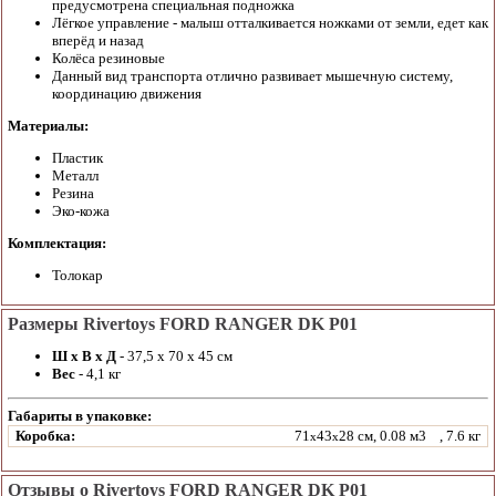
предусмотрена специальная подножка
Лёгкое управление - малыш отталкивается ножками от земли, едет как
вперёд и назад
Колёса резиновые
Данный вид транспорта отлично развивает мышечную систему,
координацию движения
Материалы:
Пластик
Металл
Резина
Эко-кожа
Комплектация:
Толокар
Размеры Rivertoys FORD RANGER DK P01
Ш х В х Д
- 37,5 х 70 х 45 см
Вес
- 4,1 кг
Габариты в упаковке:
Коробка:
71
43
28 см, 0.08 м3
, 7.6 кг
x
x
Отзывы о Rivertoys FORD RANGER DK P01