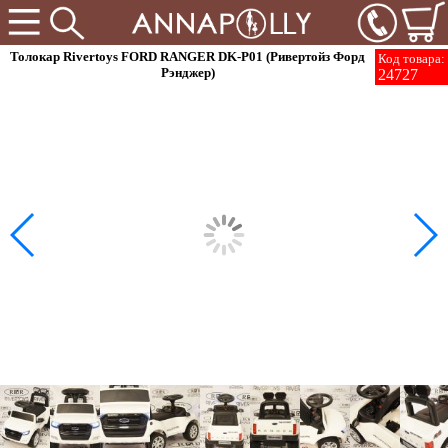
Толокар Rivertoys FORD RANGER DK-P01 (Ривертойз Форд
Код товара:
Рэнджер)
24727