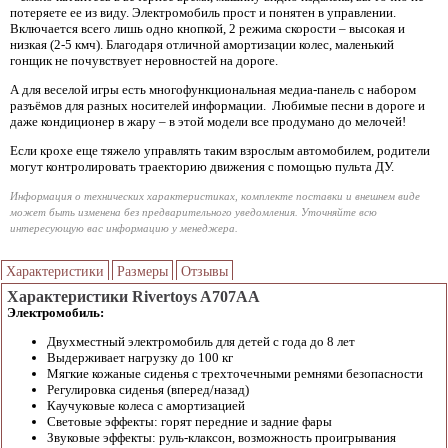
потеряете ее из виду. Электромобиль прост и понятен в управлении.
Включается всего лишь одно кнопкой, 2 режима скорости – высокая и
низкая (2-5 кмч). Благодаря отличной амортизации колес, маленький
гонщик не почувствует неровностей на дороге.
А для веселой игры есть многофункциональная медиа-панель с набором
разъёмов для разных носителей информации. Любимые песни в дороге и
даже кондиционер в жару – в этой модели все продумано до мелочей!
Если крохе еще тяжело управлять таким взрослым автомобилем, родители
могут контролировать траекторию движения с помощью пульта ДУ.
Информация о технических характеристиках, комплекте поставки и внешнем виде
может быть изменена без предварительного уведомления. Уточняйте всю
интересующую вас информацию у менеджера.
Характеристики
Размеры
Отзывы
Характеристики Rivertoys A707AA
Электромобиль:
Двухместный электромобиль для детей с года до 8 лет
Выдерживает нагрузку до 100 кг
Мягкие кожаные сиденья с трехточечными ремнями безопасности
Регулировка сиденья (вперед/назад)
Каучуковые колеса с амортизацией
Световые эффекты: горят передние и задние фары
Звуковые эффекты: руль-клаксон, возможность проигрывания