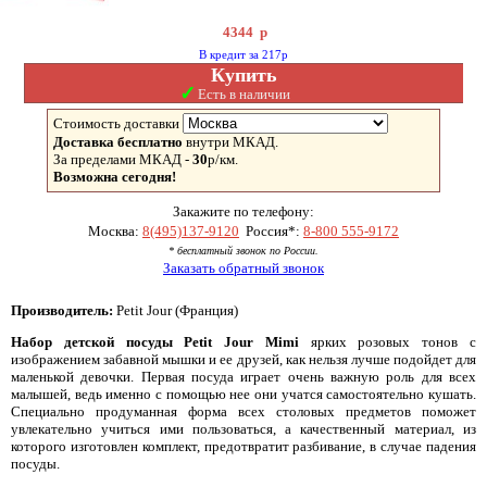
4344
р
В кредит за 217р
Купить
✓
Есть в наличии
Стоимость доставки
Доставка бесплатно
внутри МКАД.
За пределами МКАД -
30
р/км.
Возможна сегодня!
Закажите по телефону:
Москва:
8(495)137-9120
Россия*:
8-800 555-9172
* бесплатный звонок по России.
Заказать обратный звонок
Производитель:
Petit Jour (Франция)
Набор детской посуды Petit Jour Mimi
ярких розовых тонов с
изображением забавной мышки и ее друзей, как нельзя лучше подойдет для
маленькой девочки. Первая посуда играет очень важную роль для всех
малышей, ведь именно с помощью нее они учатся самостоятельно кушать.
Специально продуманная форма всех столовых предметов поможет
увлекательно учиться ими пользоваться, а качественный материал, из
которого изготовлен комплект, предотвратит разбивание, в случае падения
посуды.