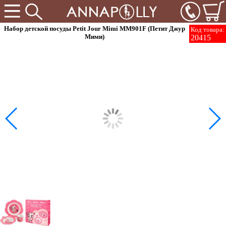
Набор детской посуды Petit Jour Mimi MM901F (Петит Джур
Код товара:
Мими)
20415