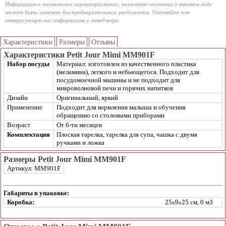
Информация о технических характеристиках, комплекте поставки и внешнем виде
может быть изменена без предварительного уведомления. Уточняйте всю
интересующую вас информацию у менеджера.
Характеристики
Размеры
Отзывы
Характеристики Petit Jour Mimi MM901F
Набор посуды
Материал: изготовлен из качественного пластика
(меламина), легкого и небьющегося.
Подходит для
посудомоечной машины и не подходит для
микроволновой печи и горячих напитков
Дизайн
Оригинальный, яркий
Применение
Подходит для кормления малыша и обучения
обращению со столовыми приборами
Возраст
От 6-ти месяцев
Комплектация
Плоская тарелка, тарелка для супа, чашка с двумя
ручками и ложка
Размеры Petit Jour Mimi MM901F
Артикул: MM901F
Габариты в упаковке:
Коробка:
25
9
25 см, 0 м3
x
x