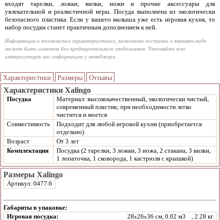
входят тарелки, ложки, вилки, ножи и прочие аксессуары для
увлекательной и реалистичной игры. Посуда выполнена из экологически
безопасного пластика. Если у вашего малыша уже есть игровая кухня, то
набор посудки станет практичным дополнением к ней.
Информация о технических характеристиках, комплекте поставки и внешнем виде
может быть изменена без предварительного уведомления. Уточняйте всю
интересующую вас информацию у менеджера.
Характеристики
Размеры
Отзывы
Характеристики Xalingo
Посудка
Материал: высококачественный, экологически чистый,
современный пластик; при необходимости легко
чистится и моется
Совместимость
Подходит для любой игровой кухни (приобретается
отдельно)
Возраст
От 3 лет
Комплектация
Посудка (2 тарелки, 3 ложки, 3 ножа, 2 стакана, 3 вилки,
1 лопаточка, 1 сковорода, 1 кастрюля с крышкой)
Размеры Xalingo
Артикул: 0477.6
Габариты в упаковке:
Игровая посудка:
28
26
36 см, 0.02 м3
, 2.28 кг
x
x