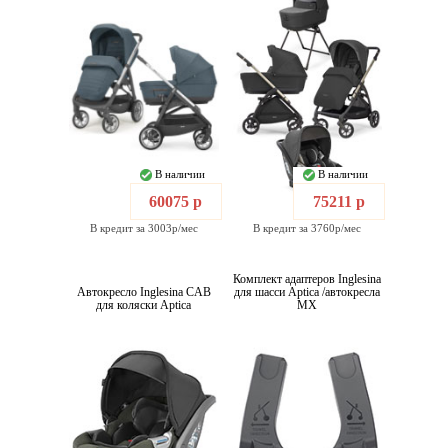
В наличии
В наличии
60075 р
75211 р
В кредит за 3003р/мес
В кредит за 3760р/мес
Комплект адаптеров Inglesina
Автокресло Inglesina CAB
для шасси Aptica /автокресла
для коляски Aptica
MX