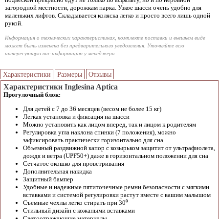
загородной местности, дорожкам парка. Узкое шасси очень удобно для
маленьких лифтов. Складывается коляска легко и просто всего лишь одной
рукой.
Информация о технических характеристиках, комплекте поставки и внешнем виде
может быть изменена без предварительного уведомления. Уточняйте всю
интересующую вас информацию у менеджера.
Характеристики
Размеры
Отзывы
Характеристики Inglesina Aptica
Прогулочный блок:
Для детей с 7 до 36 месяцев (весом не более 15 кг)
Легкая установка и фиксация на шасси
Можно установить как лицом вперед, так и лицом к родителям
Регулировка угла наклона спинки (7 положения), можно
зафиксировать практически горизонтально для сна
Объемный раздвижной капор с козырьком защитит от ультрафиолета,
дождя и ветра (UPF50+) даже в горизонтальном положении для сна
Сетчатое окошко для проветривания
Дополнительная накидка
Защитный бампер
Удобные и надежные пятиточечные ремни безопасности с мягкими
вставками и системой регулировки растут вместе с вашим малышом
Съемные чехлы легко стирать при 30⁰
Стильный дизайн с кожаными вставками
Светоотражающие материалы