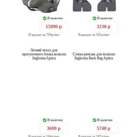
В наличии
В наличии
15890 р
3230 р
В кредит за 794р/мес
В кредит за 161р/мес
Летний чехол для
прогулочного блока коляски
Сумка-рюкзак для коляски
Inglesina Aptica
Inglesina Back Bag Aptica
В наличии
В наличии
3690 р
5740 р
В кредит за 184р/мес
В кредит за 287р/мес