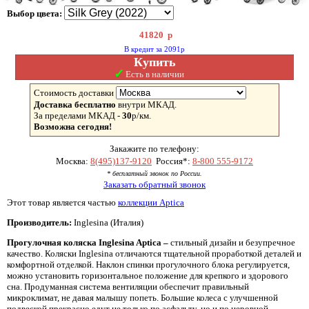
Выбор цвета:
41820
р
В кредит за 2091р
Купить
✓
Есть в наличии
Стоимость доставки
Доставка бесплатно
внутри МКАД.
За пределами МКАД -
30
р/км.
Возможна сегодня!
Закажите по телефону:
Москва:
8(495)137-9120
Россия*:
8-800 555-9172
* бесплатный звонок по России.
Заказать обратный звонок
Этот товар является частью
коллекции Aptica
Производитель:
Inglesina (Италия)
Прогулочная коляска Inglesina Aptica –
стильный дизайн и безупречное
качество. Коляски Inglesina отличаются тщательной проработкой деталей и
комфортной отделкой. Наклон спинки прогулочного блока регулируется,
можно установить горизонтальное положение для крепкого и здорового
сна. Продуманная система вентиляции обеспечит правильный
микроклимат, не давая малышу попеть. Большие колеса с улучшенной
подвеской прекрасно едут не только по асфальту, но и по неровной