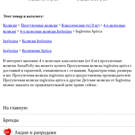
Этот товар в каталоге:
Коляски
>
Прогулочные коляски
>
Классические (от 9 кг)
>
4-х колесные
коляски
>
4-х колесные коляски Inglesina
> Inglesina Aptica
Inglesina
>
Коляски Inglesina
Inglesina
>
Коллекция Aptica
В интернет магазине 4 х колесные классические (от 9 кг) прогулочные
коляски AnnaPolly вы можете купить Прогулочная коляска inglesina aptica с
доставкой и гарантией, ознакомиться с отзывами. Характеристики, размеры
и вес Прогулочная коляска inglesina aptica предоставлены производителем.
Прогулочная коляска inglesina aptica и другие Детские коляски от Inglesina
можно заказать по привлекательной цене прямо сейчас.
На главную
Бренды
%
Акции и рапродажи