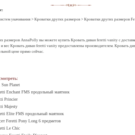
е:
систем укачивания
>
Кроватки других размеров
>
Кроватки других размеров Fer
х размеров AnnaPolly вы можете купить Кровать диван feretti vanity с доставк
 вес Кровать диван feretti vanity предоставлены производителем. Кровать дива
ельной цене прямо сейчас.
смотреть:
 Sun Planet
retti Enchant FMS продольный маятник
ti Princier
ti Majesty
etti Elite FMS продольный маятник
ет Feretti Pony Long 6 предметов
tti Le Chic