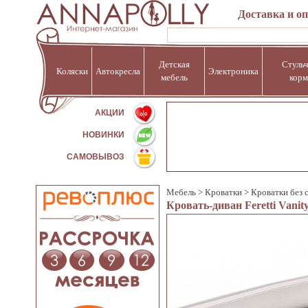
Доставка и о
Детская
Стульч
Коляски
Автокресла
Электроника
мебель
корм
%
АКЦИИ
НОВИНКИ
САМОВЫВОЗ
Мебель
>
Кроватки
>
Кроватки без 
Кровать-диван Feretti Vanit