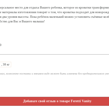
версальное место для отдыха Вашего ребенка, которое из кроватки трансформ
е материалы изготовления говорят о том, что кроватка подходит для новорож
и два уровня высоты. Пока ребёнок маленький можно установить съёмные колёс
добство для Вас и Вашего малыша!
0
, 38 кг
ках, комплекте поставки и внешнем виде может быть изменена без предварительного ув
Добавьте свой отзыв о товаре Feretti Vanity