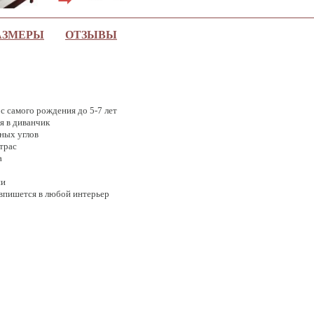
АЗМЕРЫ
ОТЗЫВЫ
с самого рождения до 5-7 лет
я в диванчик
ных углов
трас
а
ии
 впишется в любой интерьер