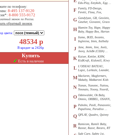
E
Edu-Play, Eezykids, Egg ...
жите по телефону:
Family, FD-Design,
F
ква:
8-495 137-9120
Feretti, Flexa, Fox,
сия*:
8-800 555-9172
Funkids ...
Gandylyan, GB, Gesslein,
G
платный звонок по России.
Geuther, Giovanni, Graco
зать обратный звонок
...
Haenim Toy, Hape, Happy
H
Baby, Happy Box, Hartan
ор цвета:
...
Iiamo, IKID, Incanto,
I
48534
р
Inglesina, Intex, Italbaby
...
Jane, Jetem, Joie, Joolz,
В кредит за 2426р
J
Joovy, JuJuBe (США) ...
Купить
Kaiser, Kettler, KHW,
K
✓
Есть в наличии
KidKraft, Kidsmill, Kiwy
...
L'OISEAU BATEAU,
L
Lapsi, Larktale, Leander,
Loon ...
Maclaren, Magformers,
M
Makaby, Makkaroni Kids
...
Nanan, Nanotec, Nattou,
N
Neonato, Noony, Noordi,
Nuk ...
Odenwalder, Ok Baby,
O
Omnio, ORIBEL, OSANN,
Oyster ...
Pabobo, Paidi, Panasonic,
P
Papallona, Paradiso ...
QPLAY, Quadro, Quinny
Q
...
Ramicom, Ramili Baby,
R
Rastar, Razor, Recaro, RT
...
Safe Care, Safety 1st,