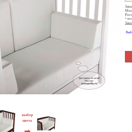
Зака
Мос
Рос
* бес
Зака
Выб
выбор
цвета
➡