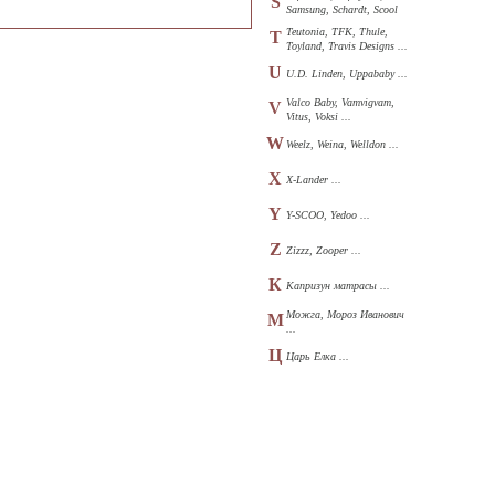
S
Samsung, Schardt, Scool
...
Teutonia, TFK, Thule,
T
Toyland, Travis Designs ...
U
U.D. Linden, Uppababy ...
Valco Baby, Vamvigvam,
V
Vitus, Voksi ...
W
Weelz, Weina, Welldon ...
X
X-Lander ...
Y
Y-SCOO, Yedoo ...
Z
Zizzz, Zooper ...
К
Капризун матрасы ...
Можга, Мороз Иванович
М
...
Ц
Царь Елка ...