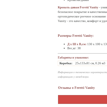
Кровать-диван Feretti Vanity
- уни
безопасное покрытие и качественны
ортопедическое реечное основание 
Vanity - это качество, комфорт и у
Размеры Feretti Vanity:
Д х Ш х В,см:
130 х 100 х 13
Вес,кг: 38
Габариты в упаковке:
Коробка:
25
133
81 см, 0.26 м3
x
x
Информация о технических характеристи
информацию у менеджера.
Отзывы о Feretti Vanity