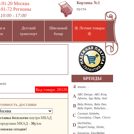
Корзина
№1
-91-20
Москва
-91-72
Регионы
пуста
10:00 - 17:00
и и
Детский
Школьный
🌼 Летние товары
ие
транспорт
базар
🌼
БРЕНДЫ
etti
4
4moms ...
Код товара:
26126
ABC-Design, ABC-King
A
Advesta, Agu Baby, Anel
...
тоимость доставки
Baby Brezza, Baby Dan,
B
Baby Expert, BabyAuto ...
Carmate Ailebebe,
C
ставка бесплатно
внутри МКАД.
Casualplay, Chepe, Chicco
...
 пределами МКАД -
30
р/км.
DerDieDas,
D
DiaperChamp, Dickie,
зможна сегодня!
Diono, DOHANY ...
Easygrow, EasyWalker,