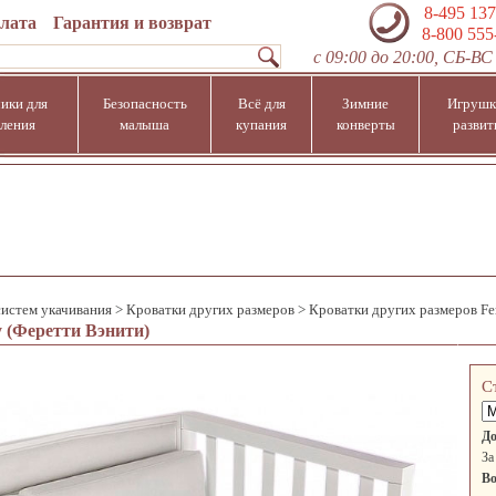
8-495 137
плата
Гарантия и возврат
8-800 555
с 09:00 до 20:00, СБ-ВС 
ики для
Безопасность
Всё для
Зимние
Игрушк
ления
малыша
купания
конверты
развит
систем укачивания
>
Кроватки других размеров
>
Кроватки других размеров Fer
y (Феретти Вэнити)
С
До
За
Во