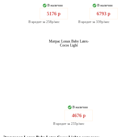
В наличии
В наличии
5176 р
6793 р
В кредит за 258р/мес
В кредит за 339р/мес
Матрас Lonax Baby Latex-
Cocos Light
В наличии
4676 р
В кредит за 233р/мес