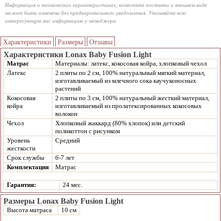
Информация о технических характеристиках, комплекте поставки и внешнем виде
может быть изменена без предварительного уведомления. Уточняйте всю
интересующую вас информацию у менеджера.
Характеристики
Размеры
Отзывы
Характеристики Lonax Baby Fusion Light
Матрас
Материалы: латекс, кокосовая койра, хлопковый чехол
Латекс
2 плиты по 2 см, 100% натуральный мягкий материал,
изготавливаемый из млечного сока каучуконосных
растений
Кокосовая
2 плиты по 3 см, 100% натуральный жесткий материал,
койра
изготавливаемый из пролатексированных кокосовых
волокон
Чехол
Хлопковый жаккард (80% хлопок) или детский
поликоттон с рисунком
Уровень
Средний
жесткости
Срок службы
6-7 лет
Комплектация
Матрас
Гарантия:
24 мес.
Размеры Lonax Baby Fusion Light
Высота матраса
10 см