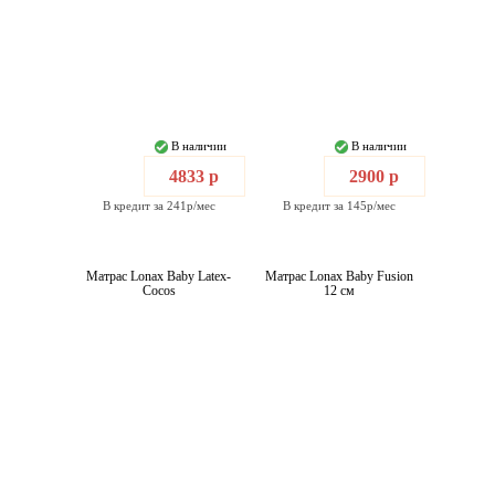
В наличии
В наличии
4833 р
2900 р
В кредит за 241р/мес
В кредит за 145р/мес
Матрас Lonax Baby Latex-
Матрас Lonax Baby Fusion
Cocos
12 см