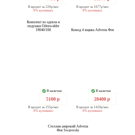
В кредит за 220р/мес
В кредит за 1677р/мес
8% купивших
8% купивших
Комплект из одеяла и
подушки Odenwalder
19040/100
Комод 4 ящика Advesta Фея
В наличии
В наличии
5100 р
28400 р
В кредит за 255р/мес
В кредит за 1420р/мес
8% купивших
8% купивших
Стеллаж широкий Advesta
Фея Swarovski