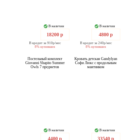
В наличии
В наличии
18200 р
4800 р
В кредит за 910р/мес
В кредит за 240р/мес
8% купивших
8% купивших
Постельный комплект
Кровать детская Gandylyan
Giovanni Shapito Summer
Софи Люкс с продольным
Owls 7 предметов
маятником
В наличии
В наличии
4400 р
33540 р