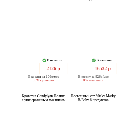
В наличии
В наличии
2126 р
16532 р
В кредит за 106р/мес
В кредит за 826р/мес
38% купивших
8% купивших
Кроватка Gandylyan Полина
Постельный сет Micky Marky
с универсальным маятником
B-Baby 6 предметов