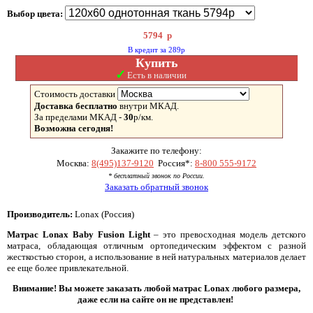
Выбор цвета:
5794
р
В кредит за 289р
Купить
✓
Есть в наличии
Стоимость доставки
Доставка бесплатно
внутри МКАД.
За пределами МКАД -
30
р/км.
Возможна сегодня!
Закажите по телефону:
Москва:
8(495)137-9120
Россия*:
8-800 555-9172
* бесплатный звонок по России.
Заказать обратный звонок
Производитель:
Lonax (Россия)
Матрас Lonax Baby Fusion Light
– это превосходная модель детского
матраса, обладающая отличным ортопедическим эффектом с разной
жесткостью сторон, а использование в ней натуральных материалов делает
ее еще более привлекательной.
Внимание! Вы можете заказать любой матрас Lonax любого размера,
даже если на сайте он не представлен!