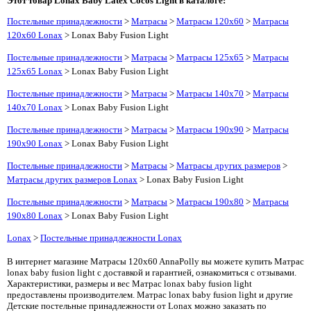
Этот товар Lonax Baby Latex Cocos Light в каталоге:
Постельные принадлежности
>
Матрасы
>
Матрасы 120x60
>
Матрасы
120x60 Lonax
> Lonax Baby Fusion Light
Постельные принадлежности
>
Матрасы
>
Матрасы 125x65
>
Матрасы
125x65 Lonax
> Lonax Baby Fusion Light
Постельные принадлежности
>
Матрасы
>
Матрасы 140x70
>
Матрасы
140x70 Lonax
> Lonax Baby Fusion Light
Постельные принадлежности
>
Матрасы
>
Матрасы 190x90
>
Матрасы
190x90 Lonax
> Lonax Baby Fusion Light
Постельные принадлежности
>
Матрасы
>
Матрасы других размеров
>
Матрасы других размеров Lonax
> Lonax Baby Fusion Light
Постельные принадлежности
>
Матрасы
>
Матрасы 190x80
>
Матрасы
190x80 Lonax
> Lonax Baby Fusion Light
Lonax
>
Постельные принадлежности Lonax
В интернет магазине Матрасы 120x60 AnnaPolly вы можете купить Матрас
lonax baby fusion light с доставкой и гарантией, ознакомиться с отзывами.
Характеристики, размеры и вес Матрас lonax baby fusion light
предоставлены производителем. Матрас lonax baby fusion light и другие
Детские постельные принадлежности от Lonax можно заказать по