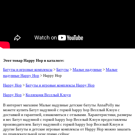
Этот товар Happy Hop в каталоге:
Батуты и игровые комплексы
>
Батуты
>
Малые надувные
>
Малые
надувные Happy Hop
> Happy Hop
Happy Hop
>
Батуты и игровые комплексы Happy Hop
Happy Hop
>
Коллекция Веселый Клоун
В интернет магазине Малые надувные детские батуты AnnaPolly вы
можете купить Батут надувной с горкой happy hop Веселый Клоун с
доставкой и гарантией, ознакомиться с отзывами. Характеристики, размеры
и вес Батут надувной с горкой happy hop Веселый Клоун предоставлены
производителем. Батут надувной с горкой happy hop Веселый Клоун и
другие Батуты и детские игровые комплексы от Happy Hop можно заказать
по привлекательной цене прямо сейчас.