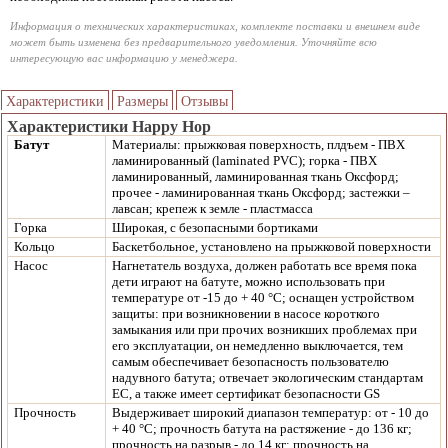
Информация о технических характеристиках, комплекте поставки и внешнем виде
может быть изменена без предварительного уведомления. Уточняйте всю
интересующую вас информацию у менеджера.
Характеристики
Размеры
Отзывы
Характеристики Happy Hop
Батут
Материалы: прыжковая поверхность, плдъем - ПВХ
ламинированный (laminated PVC); горка - ПВХ
ламинированный, ламинированная ткань Оксфорд;
прочее - ламинированная ткань Оксфорд; застежки –
лавсан; крепеж к земле - пластмасса
Горка
Широкая, с безопасными бортиками
Кольцо
Баскетбольное, установлено на прыжковой поверхности
Насос
Нагнетатель воздуха, должен работать все время пока
дети играют на батуте, можно использовать при
температуре от -15 до + 40 °C; оснащен устройством
защиты: при возникновении в насосе короткого
замыкания или при прочих возникших проблемах при
его эксплуатации, он немедленно выключается, тем
самым обеспечивает безопасность пользователю
надувного батута; отвечает экологическим стандартам
ЕС, а также имеет сертификат безопасности GS
Прочность
Выдерживает широкий диапазон температур: от - 10 до
+ 40 °C; прочность батута на растяжение - до 136 кг;
прочность на разрыв - до 14 кг; прочность на