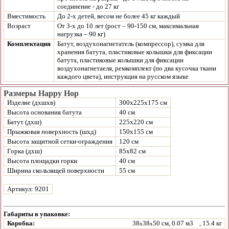
соединение - до 27 кг
Вместимость
До 2-х детей, весом не более 45 кг каждый
Возраст
От 3-х до 10 лет (рост – 90-150 см, максимальная
нагрузка – 90 кг)
Комплектация
Батут, воздухонагнетатель (компрессор), сумка для
хранения батута, пластиковые колышки для фиксации
батута, пластиковые колышки для фиксации
воздухонагнетаеля, ремкомплект (по два кусочка ткани
каждого цвета), инструкция на русском языке
Размеры Happy Hop
Изделие (дхшхв)
300x225x175 см
Высота основания батута
40 см
Батут (дхш)
225x220 см
Прыжковая поверхность (шхд)
150x155 cм
Высота защитной сетки-ограждения
120 cм
Горка (дхш)
85х82 см
Высота площадки горки
40 см
Ширина скользящей поверхности
55 см
Артикул: 9201
Габариты в упаковке:
Коробка:
38
38
50 см, 0.07 м3
, 15.4 кг
x
x