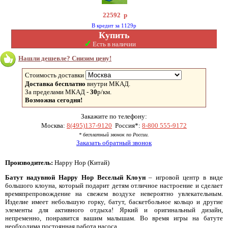
22592
р
В кредит за 1129р
Купить
✓
Есть в наличии
Нашли дешевле? Снизим цену!
Стоимость доставки
Доставка бесплатно
внутри МКАД.
За пределами МКАД -
30
р/км.
Возможна сегодня!
Закажите по телефону:
Москва:
8(495)137-9120
Россия*:
8-800 555-9172
* бесплатный звонок по России.
Заказать обратный звонок
Производитель:
Happy Hop (Китай)
Батут надувной Happy Hop Веселый Клоун
– игровой центр в виде
большого клоуна, который подарит детям отличное настроение и сделает
времяпрепровождение на свежем воздухе невероятно увлекательным.
Изделие имеет небольшую горку, батут, баскетбольное кольцо и другие
элементы для активного отдыха! Яркий и оригинальный дизайн,
непременно, понравится вашим малышам. Во время игры на батуте
необходима постоянная работа насоса.