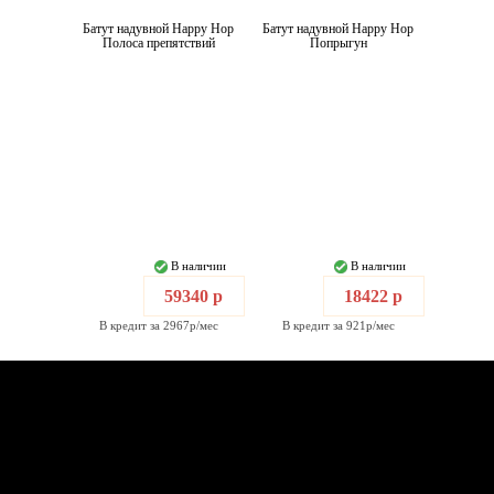
Батут надувной Happy Hop
Батут надувной Happy Hop
Полоса препятствий
Попрыгун
В наличии
В наличии
59340 р
18422 р
В кредит за 2967р/мес
В кредит за 921р/мес