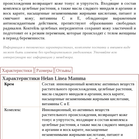
происхождения возвращает коже тонус и упругость. Входящие в состав
комплекса целебные растения, а также масла сладкого миндаля и аргании и
воск карите, насыщенные незаменимыми жирными кислотами, питают и
смягчают кожу; витамины С и Е, обладающие выраженным
антиоксидантным действием, препятствуют образованию свободных
радикалов. Коктейль целебных ингредиентов сохранит кожу эластичной и
подготовит ее к резким переменам, которые происходят с телом женщины
в период беременности.
Информация о технических характеристиках, комплекте поставки и внешнем виде
может быть изменена без предварительного уведомления. Уточняйте всю
интересующую вас информацию у менеджера.
Характеристики
Размеры
Отзывы
Характеристики Helan Linea Mamma
Крем
Состав: инновационный комплекс активных веществ
растительного происхождения, целебные растения,
масла сладкого миндаля и аргании, воск карите,
насыщенные незаменимыми жирными кислотами,
витамины С и Е
Комплекс
Инновационный, из активных веществ
растительного происхождения, возвращает коже
тонус и упругость; входящие в состав комплекса
целебные растения, а также масла сладкого миндаля
и аргании и воск карите, насыщенные
незаменимыми жирными кислотами, питают и