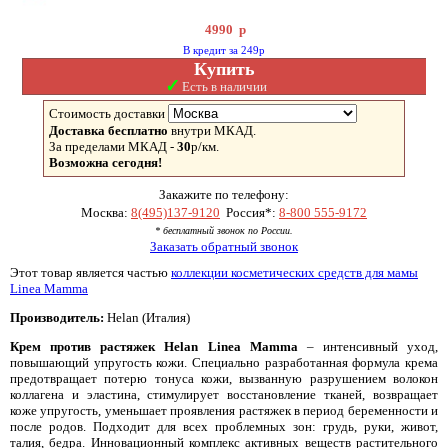
4990
р
В кредит за 249р
Купить
✓
Есть в наличии
Стоимость доставки
Доставка бесплатно
внутри МКАД.
За пределами МКАД -
30
р/км.
Возможна сегодня!
Закажите по телефону:
Москва:
8(495)137-9120
Россия*:
8-800 555-9172
* бесплатный звонок по России.
Заказать обратный звонок
Этот товар является частью
коллекции косметических средств для мамы
Linea Mamma
Производитель:
Helan (Италия)
Крем против растяжек Helan
Linea Mamma
– интенсивный уход,
повышающий упругость кожи. Специально разработанная формула крема
предотвращает потерю тонуса кожи, вызванную разрушением волокон
коллагена и эластина, стимулирует восстановление тканей, возвращает
коже упругость, уменьшает проявления растяжек в период беременности и
после родов. Подходит для всех проблемных зон: грудь, руки, живот,
талия, бедра. Инновационный комплекс активных веществ растительного