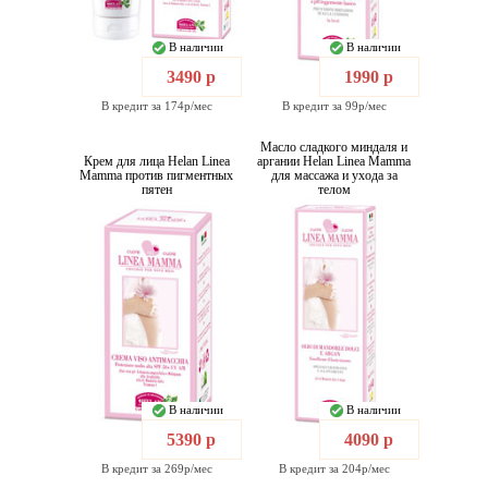
В наличии
В наличии
3490 р
1990 р
В кредит за 174р/мес
В кредит за 99р/мес
Масло сладкого миндаля и
Крем для лица Helan Linea
аргании Helan Linea Mamma
Mamma против пигментных
для массажа и ухода за
пятен
телом
В наличии
В наличии
5390 р
4090 р
В кредит за 269р/мес
В кредит за 204р/мес