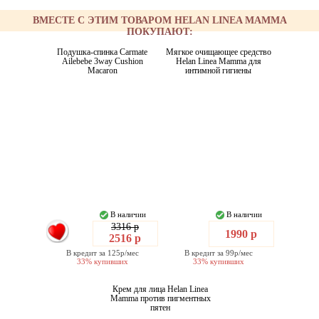
ВМЕСТЕ С ЭТИМ ТОВАРОМ HELAN LINEA MAMMA
ПОКУПАЮТ:
Подушка-спинка Carmate
Мягкое очищающее средство
Ailebebe 3way Cushion
Helan Linea Mamma для
Macaron
интимной гигиены
В наличии
В наличии
3316 р
1990 р
2516 р
В кредит за 125р/мес
В кредит за 99р/мес
33% купивших
33% купивших
Крем для лица Helan Linea
Mamma против пигментных
пятен