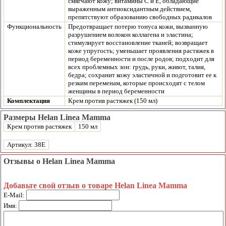
смягчают кожу; витамины С и Е, обладающие
выраженным антиоксидантным действием,
препятствуют образованию свободных радикалов
Функциональность
Предотвращает потерю тонуса кожи, вызванную
разрушением волокон коллагена и эластина;
стимулирует восстановление тканей; возвращает
коже упругость; уменьшает проявления растяжек в
период беременности и после родов; подходит для
всех проблемных зон: грудь, руки, живот, талия,
бедра; сохранит кожу эластичной и подготовит ее к
резким переменам, которые происходят с телом
женщины в период беременности
Комплектация
Крем против растяжек (150 мл)
Размеры Helan Linea Mamma
Крем против растяжек
150 мл
Артикул: 38E
Отзывы о Helan Linea Mamma
Добавьте свой отзыв о товаре Helan Linea Mamma
E-Mail:
Имя: