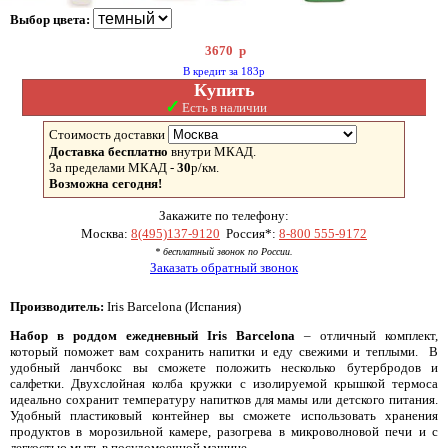
Выбор цвета:
3670
р
В кредит за 183р
Купить
✓
Есть в наличии
Стоимость доставки
Доставка бесплатно
внутри МКАД.
За пределами МКАД -
30
р/км.
Возможна сегодня!
Закажите по телефону:
Москва:
8(495)137-9120
Россия*:
8-800 555-9172
* бесплатный звонок по России.
Заказать обратный звонок
Производитель:
Iris Barcelona (Испания)
Набор в роддом ежедневный
Iris Barcelona
– отличный комплект,
который поможет вам сохранить напитки и еду свежими и теплыми. В
удобный ланчбокс вы сможете положить несколько бутербродов и
салфетки. Двухслойная колба кружки с изолируемой крышкой термоса
идеально сохранит температуру напитков для мамы или детского питания.
Удобный пластиковый контейнер вы сможете использовать хранения
продуктов в морозильной камере, разогрева в микроволновой печи и с
легкостью мыть в посудомоечной машине.