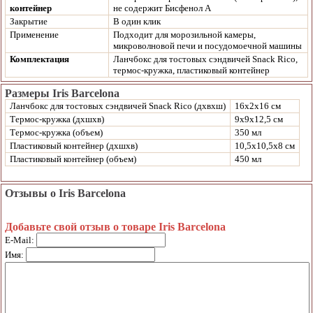
контейнер
не содержит Бисфенол А
Закрытие
В один клик
Применение
Подходит для морозильной камеры,
микроволновой печи и посудомоечной машины
Комплектация
Ланчбокс для тостовых сэндвичей Snack Rico,
термос-кружка, пластиковый контейнер
Размеры Iris Barcelona
Ланчбокс для тостовых сэндвичей Snack Rico (дхвхш)
16х2х16 см
Термос-кружка (дхшхв)
9х9х12,5 см
Термос-кружка (объем)
350 мл
Пластиковый контейнер (дхшхв)
10,5х10,5х8 см
Пластиковый контейнер (объем)
450 мл
Отзывы о Iris Barcelona
Добавьте свой отзыв о товаре Iris Barcelona
E-Mail:
Имя: