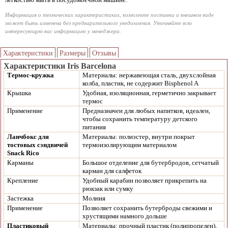
Информация о технических характеристиках, комплекте поставки и внешнем виде
может быть изменена без предварительного уведомления. Уточняйте всю
интересующую вас информацию у менеджера.
Характеристики
Размеры
Отзывы
Характеристики Iris Barcelona
Термос-кружка
Материалы: нержавеющая сталь, двухслойная
колба, пластик, не содержит Bisphenol A
Крышка
Удобная, изоляционная, герметично закрывает
термос
Применение
Предназначен для любых напитков, идеален,
чтобы сохранить температуру детского
питания
Ланчбокс для
Материалы: полиэстер, внутри покрыт
тостовых
сэндвичей
термоизолирующим материалом
Snack Rico
Карманы
Большое отделение для бутербродов, сетчатый
карман для салфеток
Крепление
Удобный карабин позволяет прикрепить на
рюкзак или сумку
Застежка
Молния
Применение
Позволяет сохранить бутерброды свежими и
хрустящими намного дольше
Пластиковый
Материалы: прочный пластик (полипропелен),