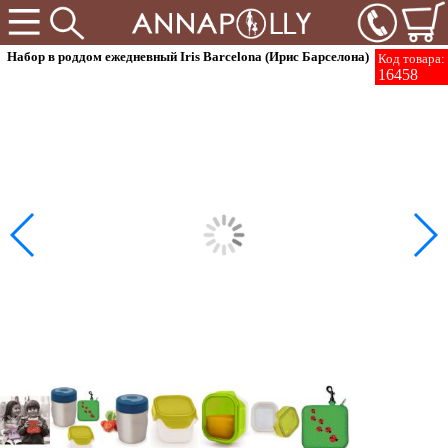
Набор в роддом ежедневный Iris Barcelona (Ирис Барселона)
Код товара:
16458