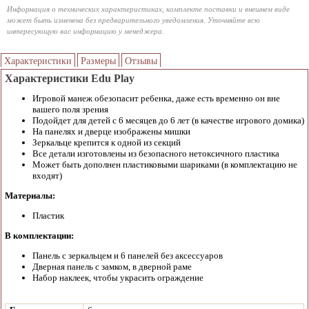
Информация о технических характеристиках, комплекте поставки и внешнем виде
может быть изменена без предварительного уведомления. Уточняйте всю
интересующую вас информацию у менеджера.
Характеристики
Размеры
Отзывы
Характеристики Edu Play
Игровой манеж обезопасит ребенка, даже есть временно он вне
вашего поля зрения
Подойдет для детей с 6 месяцев до 6 лет (в качестве игрового домика)
На панелях и дверце изображены мишки
Зеркальце крепится к одной из секций
Все детали изготовлены из безопасного нетоксичного пластика
Может быть дополнен пластиковыми шариками (в комплектацию не
входят)
Материалы:
Пластик
В комплектации:
Панель с зеркальцем и 6 панелей без аксессуаров
Дверная панель с замком, в дверной раме
Набор наклеек, чтобы украсить ограждение