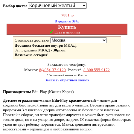
Выбор цвета:
7881
р
В кредит за 394р
Купить
✓
Есть в наличии
Стоимость доставки
Доставка бесплатно
внутри МКАД.
За пределами МКАД -
30
р/км.
Возможна сегодня!
Закажите по телефону:
Москва:
8(495)137-9120
Россия*:
8-800 555-9172
* бесплатный звонок по России.
Заказать обратный звонок
Производитель:
Edu-Play (Южная Корея)
Детское ограждение-манеж Edu-Play красно-желтый
– манеж для
создания безопасной зоны игр для вашего малыша. Веселые яркие секции с
прорезями 3-х цветов и дверка изготовлены из безопасного пластика.
Простой в сборке, он легко трансформируется и может быть установлен не
только дома, но и на улице, во дворе, на даче. Обтекаемая форма без острых
углов не даст ребенку пораниться. Манеж дополнен интересными
аксессуарами – зеркальцем и изображениями мишки.