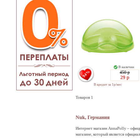
В наличии
94%
450 р
29 р
В кредит за 1р/мес
Товаров 1
Nuk, Германия
Интернет магазин AnnaPolly – офиц
магазине, который является официа