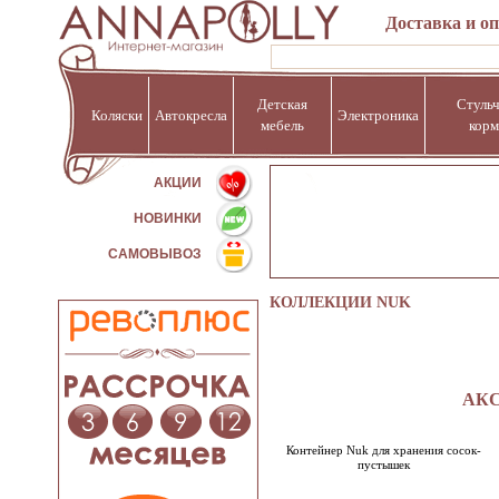
Доставка и о
Детская
Стульч
Коляски
Автокресла
Электроника
мебель
корм
%
АКЦИИ
НОВИНКИ
САМОВЫВОЗ
КОЛЛЕКЦИИ NUK
АКС
Контейнер Nuk для хранения сосок-
пустышек