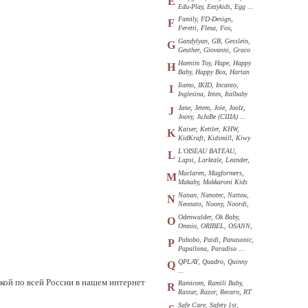
E
Edu-Play, Eezykids, Egg ...
Family, FD-Design,
F
Feretti, Flexa, Fox,
Funkids ...
Gandylyan, GB, Gesslein,
G
Geuther, Giovanni, Graco
...
Haenim Toy, Hape, Happy
H
Baby, Happy Box, Hartan
...
Iiamo, IKID, Incanto,
I
Inglesina, Intex, Italbaby
...
Jane, Jetem, Joie, Joolz,
J
Joovy, JuJuBe (США) ...
Kaiser, Kettler, KHW,
K
KidKraft, Kidsmill, Kiwy
...
L'OISEAU BATEAU,
L
Lapsi, Larktale, Leander,
Loon ...
Maclaren, Magformers,
M
Makaby, Makkaroni Kids
...
Nanan, Nanotec, Nattou,
N
Neonato, Noony, Noordi,
Nuk ...
Odenwalder, Ok Baby,
O
Omnio, ORIBEL, OSANN,
Oyster ...
Pabobo, Paidi, Panasonic,
P
Papallona, Paradiso ...
QPLAY, Quadro, Quinny
Q
...
кой по всей России в нашем интернет
Ramicom, Ramili Baby,
R
Rastar, Razor, Recaro, RT
...
Safe Care, Safety 1st,