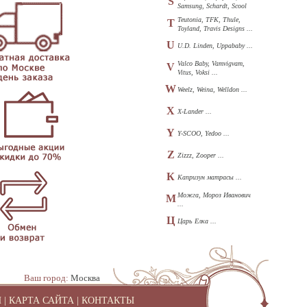
S
Samsung, Schardt, Scool
...
Teutonia, TFK, Thule,
T
Toyland, Travis Designs ...
U
U.D. Linden, Uppababy ...
Valco Baby, Vamvigvam,
V
Vitus, Voksi ...
W
Weelz, Weina, Welldon ...
X
X-Lander ...
Y
Y-SCOO, Yedoo ...
Z
Zizzz, Zooper ...
К
Капризун матрасы ...
Можга, Мороз Иванович
М
...
Ц
Царь Елка ...
Ваш город:
Москва
И
|
КАРТА САЙТА
|
КОНТАКТЫ