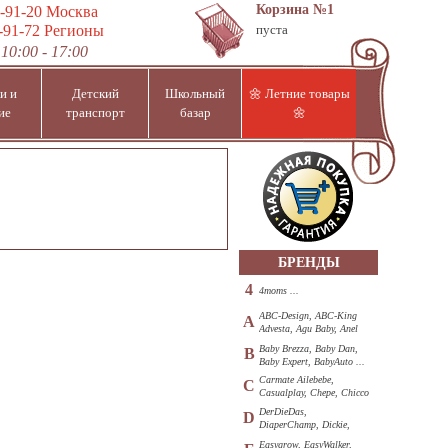
Корзина
№1
-91-20
Москва
-91-72
Регионы
пуста
10:00 - 17:00
и и
Детский
Школьный
🌼 Летние товары
ие
транспорт
базар
🌼
БРЕНДЫ
4
4moms ...
ABC-Design, ABC-King
A
Advesta, Agu Baby, Anel
...
Baby Brezza, Baby Dan,
B
Baby Expert, BabyAuto ...
Carmate Ailebebe,
C
Casualplay, Chepe, Chicco
...
DerDieDas,
D
DiaperChamp, Dickie,
Diono, DOHANY ...
Easygrow, EasyWalker,