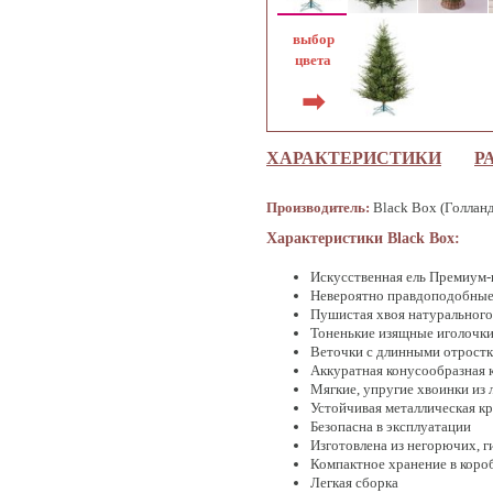
выбор
цвета
➡
ХАРАКТЕРИСТИКИ
Р
Производитель:
Black Box (Голлан
Характеристики Black Box:
Искусственная ель Премиум-
Невероятно правдоподобные
Пушистая хвоя натурального
Тоненькие изящные иголочки
Веточки с длинными отрост
Аккуратная конусообразная 
Мягкие, упругие хвоинки из 
Устойчивая металлическая к
Безопасна в эксплуатации
Изготовлена из негорючих, 
Компактное хранение в коро
Легкая сборка