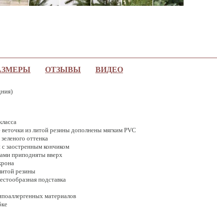
АЗМЕРЫ
ОТЗЫВЫ
ВИДЕО
дния)
класса
 веточки из литой резины дополнены мягким PVC
 зеленого оттенка
 с заостренным кончиком
ками приподняты вверх
крона
литой резины
рестообразная подставка
гипоаллергенных материалов
бке