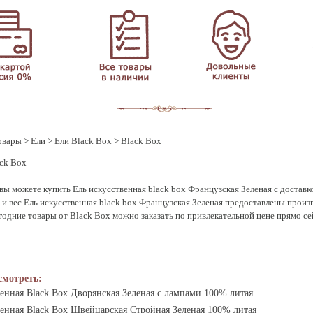
овары
>
Ели
>
Ели Black Box
> Black Box
ck Box
вы можете купить Ель искусственная black box Французская Зеленая с доставко
и вес Ель искусственная black box Французская Зеленая предоставлены произв
годние товары от Black Box можно заказать по привлекательной цене прямо се
смотреть:
енная Black Box Дворянская Зеленая с лампами 100% литая
венная Black Box Швейцарская Стройная Зеленая 100% литая