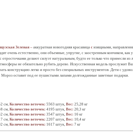
нцузская Зеленая –
аккуратная новогодняя красавица
с
изящными, направленн
дят очень естественно, они объемные, упругие, с заостренным кончиком, как 
с отросточками делают силуэт натуральным, будто ее только что принесли из ле
тмосферы не обязательно рубить дерево. Искусственная модель прослужит Вам
рать конструкцию легко и просто без специальных инструментов. Дети с удово
а Мороз оставит под ее пушистыми лапами долгожданные заветные подарки.
52 см,
Количество веточек:
5563 штук,
Вес:
25,28 кг
48 см,
Количество веточек:
4195 штук,
Вес:
20,3 кг
32 см,
Количество веточек:
3547 штук,
Вес:
16 кг
17 см,
Количество веточек:
2207 штук,
Вес:
10,4 кг
02 см,
Количество веточек:
1617 штук,
Вес:
7 кг