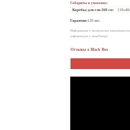
Габариты в упаковке:
Коробка для ели 260 см:
119
48
x
Гарантия:
120 мес.
Информация о технических характеристи
информацию у менеджера.
Отзывы о Black Box