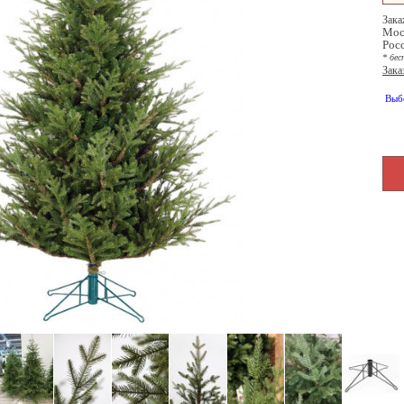
Зака
Мос
Рос
* бес
Зака
Выб