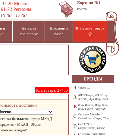
Корзина
№1
-91-20
Москва
-91-72
Регионы
пуста
10:00 - 17:00
и и
Детский
Школьный
🌼 Летние товары
ие
транспорт
базар
🌼
БРЕНДЫ
4
4moms ...
Код товара:
27456
ABC-Design, ABC-King
A
Advesta, Agu Baby, Anel
...
тоимость доставки
Baby Brezza, Baby Dan,
B
Baby Expert, BabyAuto ...
Carmate Ailebebe,
C
ставка бесплатно
внутри МКАД.
Casualplay, Chepe, Chicco
...
 пределами МКАД -
30
р/км.
DerDieDas,
D
DiaperChamp, Dickie,
зможна сегодня!
Diono, DOHANY ...
Easygrow, EasyWalker,