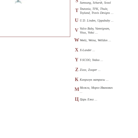
S
Samsung, Schardt, Scool
...
Teutonia, TFK, Thule,
T
Toyland, Travis Designs ...
U
U.D. Linden, Uppababy ...
Valco Baby, Vamvigvam,
V
Vitus, Voksi ...
W
Weelz, Weina, Welldon ...
X
X-Lander ...
Y
Y-SCOO, Yedoo ...
Z
Zizzz, Zooper ...
К
Капризун матрасы ...
Можга, Мороз Иванович
М
...
Ц
Царь Елка ...