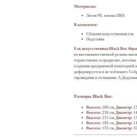
Материалы:
Литая РЕ, пленка ПВХ
В комплекте:
Сборная искусственная ель
Подставка
Ель искусственная Black Box Фра
из высококачественной резины выгля
торжественно и грациозно, веточки 
создания праздничной новогодней а
деформируется и не поблекнет. Соб
гирляндами и огоньками. А Дедушк
Размеры Black Box:
Высота:
260 см,
Диаметр:
1
Высота:
230 см,
Диаметр:
1
Высота:
215 см,
Диаметр:
1
Высота:
185 см,
Диаметр:
1
Высота:
155 см,
Диаметр:
1