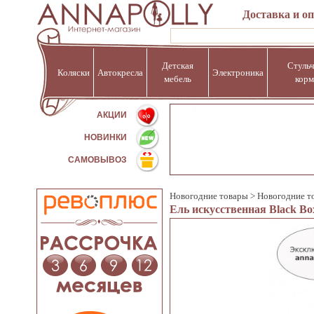
Доставка и о
Детская
Стульч
Коляски
Автокресла
Электроника
мебель
корм
%
АКЦИИ
НОВИНКИ
САМОВЫВОЗ
Новогодние товары
>
Новогодние т
Ель искусственная Black Bo