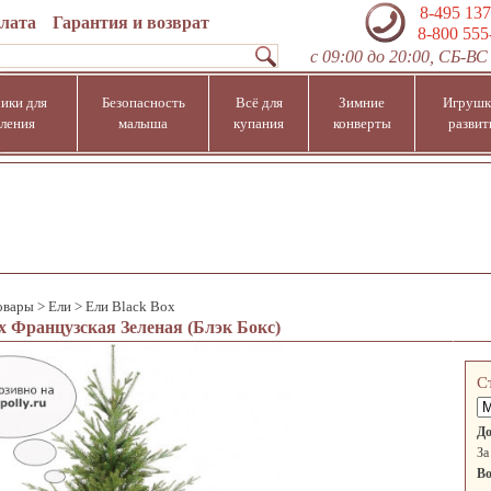
8-495 137
плата
Гарантия и возврат
8-800 555
с 09:00 до 20:00, СБ-ВС 
ики для
Безопасность
Всё для
Зимние
Игрушк
ления
малыша
купания
конверты
развит
овары
>
Ели
>
Ели Black Box
x Французская Зеленая (Блэк Бокс)
С
До
За
Во