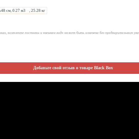
48 см, 0.27 м3
, 25.28 кг
x
ках, комплекте поставки и внешнем виде может быть изменена без предварительного ув
Добавьте свой отзыв о товаре Black Box