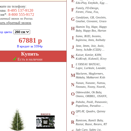
E
Edu-Play, Eezykids, Egg ...
жите по телефону:
Family, FD-Design,
F
ква:
8-495 137-9120
Feretti, Flexa, Fox,
сия*:
8-800 555-9172
Funkids ...
Gandylyan, GB, Gesslein,
G
платный звонок по России.
Geuther, Giovanni, Graco
зать обратный звонок
...
Haenim Toy, Hape, Happy
H
Baby, Happy Box, Hartan
ор цвета:
...
Iiamo, IKID, Incanto,
I
67881
р
Inglesina, Intex, Italbaby
...
Jane, Jetem, Joie, Joolz,
В кредит за 3394р
J
Joovy, JuJuBe (США) ...
Купить
Kaiser, Kettler, KHW,
K
✓
Есть в наличии
KidKraft, Kidsmill, Kiwy
...
L'OISEAU BATEAU,
L
Lapsi, Larktale, Leander,
Loon ...
Maclaren, Magformers,
M
Makaby, Makkaroni Kids
...
Nanan, Nanotec, Nattou,
N
Neonato, Noony, Noordi,
Nuk ...
Odenwalder, Ok Baby,
O
Omnio, ORIBEL, OSANN,
Oyster ...
Pabobo, Paidi, Panasonic,
P
Papallona, Paradiso ...
QPLAY, Quadro, Quinny
Q
...
Ramicom, Ramili Baby,
R
Rastar, Razor, Recaro, RT
...
Safe Care, Safety 1st,