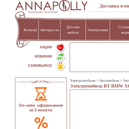
Доставка и о
Детская
Стульч
Коляски
Автокресла
Электроника
мебель
корм
%
АКЦИИ
НОВИНКИ
САМОВЫВОЗ
Электромобили
>
Автомобили
>
Авт
Электромобиль RT BMW X6