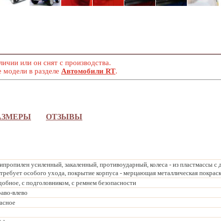
личии или он снят с производства.
е модели в разделе
Автомобили RT
.
АЗМЕРЫ
ОТЗЫВЫ
пропилен усиленный, закаленный, противоударный, колеса - из пластмассы с д
е требует особого ухода, покрытие корпуса - мерцающая металлическая покрас
обное, с подголовником, с ремнем безопасности
аво-влево
асное