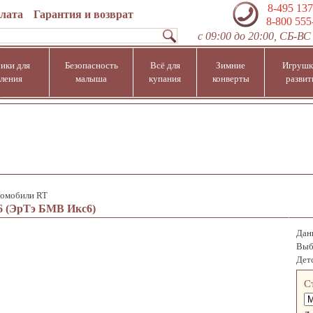
8-495 137
плата
Гарантия и возврат
8-800 555
с 09:00 до 20:00, СБ-ВС 
ики для
Безопасность
Всё для
Зимние
Игрушк
ления
малыша
купания
конверты
развит
омобили RT
 (ЭрТэ БМВ Икс6)
Данн
Выб
Дет
С