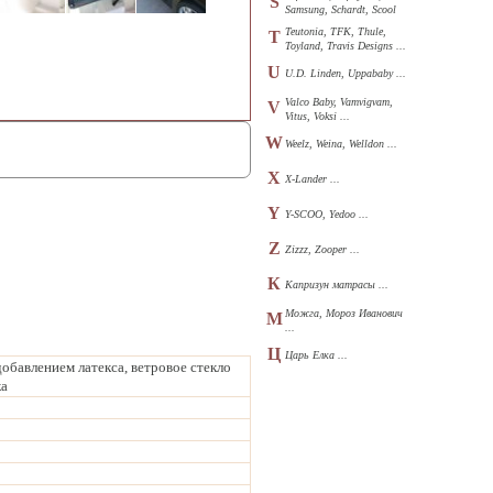
S
Samsung, Schardt, Scool
...
Teutonia, TFK, Thule,
T
Toyland, Travis Designs ...
U
U.D. Linden, Uppababy ...
Valco Baby, Vamvigvam,
V
Vitus, Voksi ...
W
Weelz, Weina, Welldon ...
X
X-Lander ...
Y
Y-SCOO, Yedoo ...
Z
Zizzz, Zooper ...
К
Капризун матрасы ...
Можга, Мороз Иванович
М
...
Ц
Царь Елка ...
обавлением латекса, ветровое стекло
ка