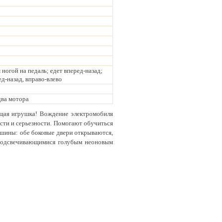
ногой на педаль; едет вперед-назад;
д-назад, вправо-влево
два мотора
ющая игрушка! Вождение электромобиля
ости и серьезности. Помогают обучиться
шины: обе боковые двери открываются,
с подсвечивающимися голубым неоновым