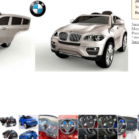
До
За
Во
Зака
Мос
Рос
* бес
Зака