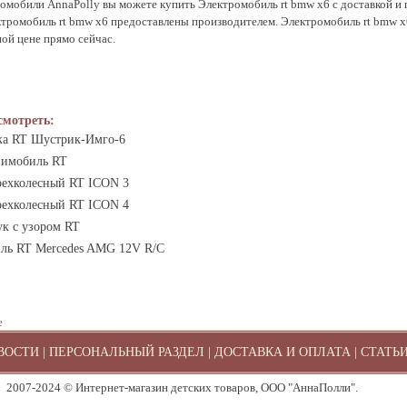
омобили AnnaPolly вы можете купить Электромобиль rt bmw x6 с доставкой и г
ктромобиль rt bmw x6 предоставлены производителем. Электромобиль rt bmw x
ой цене прямо сейчас.
смотреть:
ка RT Шустрик-Имго-6
нимобиль RT
рехколесный RT ICON 3
рехколесный RT ICON 4
ук с узором RT
ль RT Mercedes AMG 12V R/C
е
ВОСТИ
|
ПЕРСОНАЛЬНЫЙ РАЗДЕЛ
|
ДОСТАВКА И ОПЛАТА
|
СТАТЬ
2007-2024 © Интернет-магазин детских товаров, ООО "АннаПолли".