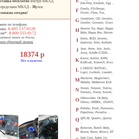
E
ставка бесплатно
внутри МКАД.
Edu-Play, Eezykids, Egg ...
 пределами МКАД -
30
р/км.
Family, FD-Design,
F
зможна сегодня!
Feretti, Flexa, Fox,
Funkids ...
Gandylyan, GB, Gesslein,
G
Geuther, Giovanni, Graco
жите по телефону:
...
ква:
8-495 137-9120
Haenim Toy, Hape, Happy
H
сия*:
8-800 555-9172
Baby, Happy Box, Hartan
...
платный звонок по России.
Iiamo, IKID, Incanto,
I
зать обратный звонок
Inglesina, Intex, Italbaby
...
Jane, Jetem, Joie, Joolz,
J
18374
р
Joovy, JuJuBe (США) ...
Kaiser, Kettler, KHW,
K
Нет в наличии
KidKraft, Kidsmill, Kiwy
...
L'OISEAU BATEAU,
L
Lapsi, Larktale, Leander,
Loon ...
Maclaren, Magformers,
M
Makaby, Makkaroni Kids
...
Nanan, Nanotec, Nattou,
N
Neonato, Noony, Noordi,
Nuk ...
Odenwalder, Ok Baby,
O
Omnio, ORIBEL, OSANN,
Oyster ...
Pabobo, Paidi, Panasonic,
P
Papallona, Paradiso ...
QPLAY, Quadro, Quinny
Q
...
Ramicom, Ramili Baby,
R
Rastar, Razor, Recaro, RT
...
Safe Care, Safety 1st,