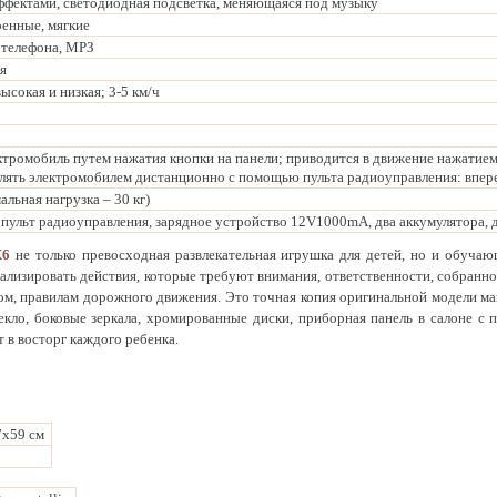
ффектами, светодиодная подсветка, меняющаяся под музыку
ренные, мягкие
 телефона, МРЗ
я
ысокая и низкая; 3-5 км/ч
тромобиль путем нажатия кнопки на панели; приводится в движение нажатием 
лять электромобилем дистанционно с помощью пульта радиоуправления: впере
альная нагрузка – 30 кг)
пульт радиоуправления, зарядное устройство 12V1000mA, два аккумулятора, 
X6
не только превосходная развлекательная игрушка для детей, но и обуча
анализировать действия, которые требуют внимания, ответственности, собранн
м, правилам дорожного движения. Это точная копия оригинальной модели ма
екло, боковые зеркала, хромированные диски, приборная панель в салоне 
т в восторг каждого ребенка.
7x59 см