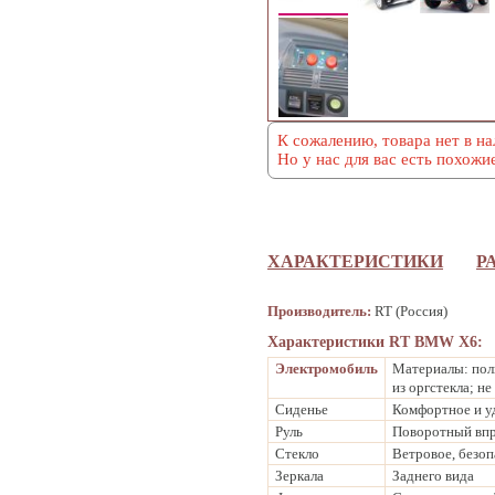
К сожалению, товара нет в на
Но у нас для вас есть похожи
ХАРАКТЕРИСТИКИ
Р
Производитель:
RT (Россия)
Характеристики RT BMW X6:
Электромобиль
Материалы: поли
из оргстекла; н
Сиденье
Комфортное и уд
Руль
Поворотный впр
Стекло
Ветровое, безоп
Зеркала
Заднего вида