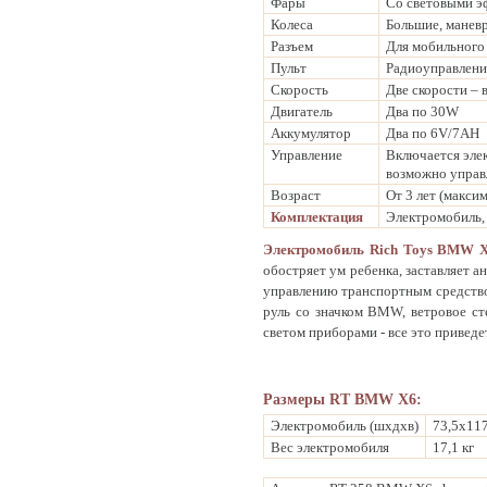
Фары
Со световыми э
Колеса
Большие, манев
Разъем
Для мобильного
Пульт
Радиоуправлени
Скорость
Две скорости – в
Двигатель
Два по 30W
Аккумулятор
Два по 6V/7AH
Управление
Включается элек
возможно управ
Возраст
От 3 лет (максим
Комплектация
Электромобиль, 
Электромобиль Rich Toys BMW 
обостряет ум ребенка, заставляет 
управлению транспортным средство
руль со значком BMW, ветровое ст
светом приборами - все это приведе
Размеры RT BMW X6:
Электромобиль (шхдхв)
73,5х11
Вес электромобиля
17,1 кг