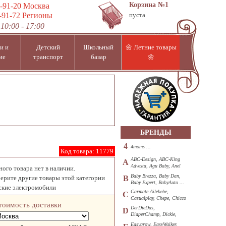
Корзина
№1
-91-20
Москва
-91-72
Регионы
пуста
10:00 - 17:00
и и
Детский
Школьный
🌼 Летние товары
ие
транспорт
базар
🌼
БРЕНДЫ
4
4moms ...
Код товара:
11779
ABC-Design, ABC-King
A
Advesta, Agu Baby, Anel
ого товара нет в наличии.
...
Baby Brezza, Baby Dan,
ерите другие товары этой категории
B
Baby Expert, BabyAuto ...
ские электромобили
Carmate Ailebebe,
C
Casualplay, Chepe, Chicco
тоимость доставки
...
DerDieDas,
D
DiaperChamp, Dickie,
Diono, DOHANY ...
Easygrow, EasyWalker,