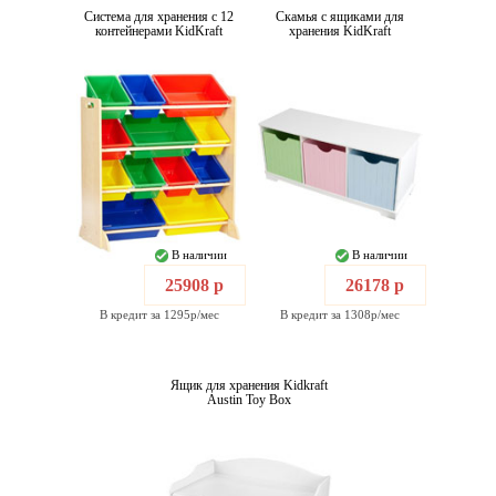
Система для хранения с 12
Скамья с ящиками для
контейнерами KidKraft
хранения KidKraft
В наличии
В наличии
25908 р
26178 р
В кредит за 1295р/мес
В кредит за 1308р/мес
Ящик для хранения Kidkraft
Austin Toy Box