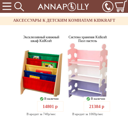
АКСЕССУАРЫ К ДЕТСКИМ КОМНАТАМ KIDKRAFT
Эксклюзивный книжный
Система хранения Kidkraft
шкаф KidKraft
Пазл пастель
В наличии
В наличии
14801 р
21384 р
В кредит за 740р/мес
В кредит за 1069р/мес