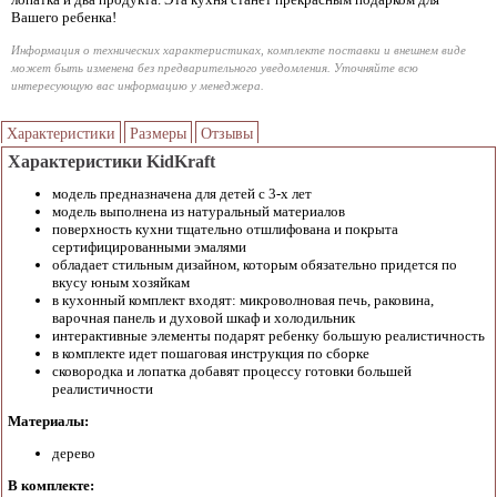
Вашего ребенка!
Информация о технических характеристиках, комплекте поставки и внешнем виде
может быть изменена без предварительного уведомления. Уточняйте всю
интересующую вас информацию у менеджера.
Характеристики
Размеры
Отзывы
Характеристики KidKraft
модель предназначена для детей с 3-х лет
модель выполнена из натуральный материалов
поверхность кухни тщательно отшлифована и покрыта
сертифицированными эмалями
обладает стильным дизайном, которым обязательно придется по
вкусу юным хозяйкам
в кухонный комплект входят: микроволновая печь, раковина,
варочная панель и духовой шкаф и холодильник
интерактивные элементы подарят ребенку большую реалистичность
в комплекте идет пошаговая инструкция по сборке
сковородка и лопатка добавят процессу готовки большей
реалистичности
Материалы:
дерево
В комплекте: