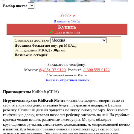
Выбор цвета:
29875
р
В кредит за 1493р
Купить
✓
Есть в наличии
Стоимость доставки
Доставка бесплатно
внутри МКАД.
За пределами МКАД -
30
р/км.
Возможна сегодня!
Закажите по телефону:
Москва:
8(495)137-9120
Россия*:
8-800 555-9172
* бесплатный звонок по России.
Заказать обратный звонок
Производитель:
KidKraft (США)
Игрушечная кухня KidKraft Мечта
- название модели говорит само за
себя, эта новинка действительно будет прекрасным подарком Вашему
ребенку. Стильный дизайн придется по вкусу юному повару. Кухня имеет
грифельную доску, которая позволит ребенку рисовать на ней. На удобные
крючки можно вешать различные аксессуары. Модель обладает
крутящимися ручками, смесителем, холодильником, микроволновой печью
и плитой. Для большей реалистичности в комплекте идут сковородка,
лопатка и два продукта. Эта кухня станет прекрасным подарком для