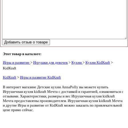
Этот товар в каталоге:
Игры и развитие
>
Игрушки для девочек
>
Кухни
>
Кухни KidKraft
>
KidKraft
KidKraft
>
Игры и развитие KidKraft
В интернет магазине Детские кухни AnnaPolly вы можете купить
Игрушечная кухня kidkraft Мечта с доставкой и гарантией, ознакомиться с
отзывами. Характеристики, размеры и вес Игрушечная кухня kidkraft
Мечта предоставлены производителем. Игрушечная кухня kidkraft Мечта
и другие Игры и развитие от KidKraft можно заказать по привлекательной
цене прямо сейчас.