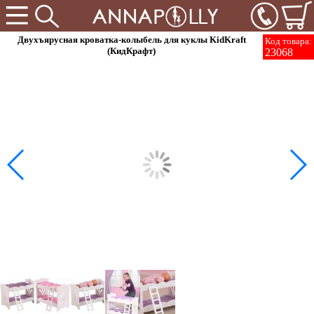
Двухъярусная кроватка-колыбель для куклы KidKraft
Код товара:
(КидКрафт)
23068