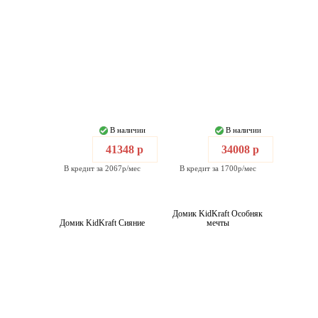
В наличии
В наличии
41348 р
34008 р
В кредит за 2067р/мес
В кредит за 1700р/мес
Домик KidKraft Особняк
Домик KidKraft Сияние
мечты