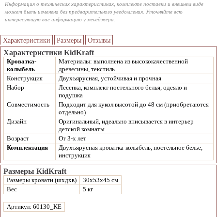
Информация о технических характеристиках, комплекте поставки и внешнем виде
может быть изменена без предварительного уведомления. Уточняйте всю
интересующую вас информацию у менеджера.
Характеристики
Размеры
Отзывы
Характеристики KidKraft
Кроватка-
Материалы: выполнена из высококачественной
колыбель
древесины, текстиль
Конструкция
Двухъярусная, устойчивая и прочная
Набор
Лесенка, комплект постельного белья, одеяло и
подушка
Совместимость
Подходит
для кукол высотой до 48 см
(приобретаются
отдельно)
Дизайн
Оригинальный, идеально вписывается в интерьер
детской комнаты
Возраст
От 3-х лет
Комплектация
Двухъярусная кроватка-колыбель, постельное белье,
инструкция
Размеры KidKraft
Размеры кровати (шхдхв)
30х53х45 см
Вес
5 кг
Артикул: 60130_KE