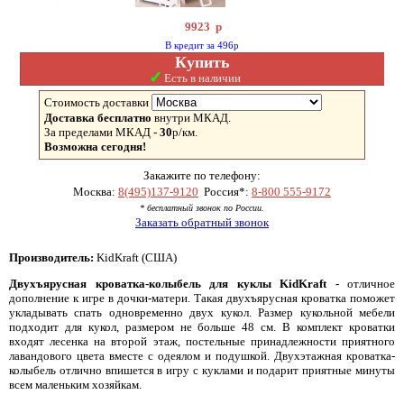
9923
р
В кредит за 496р
Купить
✓
Есть в наличии
Стоимость доставки
Доставка бесплатно
внутри МКАД.
За пределами МКАД -
30
р/км.
Возможна сегодня!
Закажите по телефону:
Москва:
8(495)137-9120
Россия*:
8-800 555-9172
* бесплатный звонок по России.
Заказать обратный звонок
Производитель:
KidKraft (США)
Двухъярусная кроватка-колыбель для куклы KidKraft -
отличное
дополнение к игре в дочки-матери. Такая двухъярусная кроватка поможет
укладывать спать одновременно двух кукол. Размер кукольной мебели
подходит для кукол, размером не больше 48 см. В комплект кроватки
входят лесенка на второй этаж, постельные принадлежности приятного
лавандового цвета вместе с одеялом и подушкой. Двухэтажная кроватка-
колыбель отлично впишется в игру с куклами и подарит приятные минуты
всем маленьким хозяйкам.