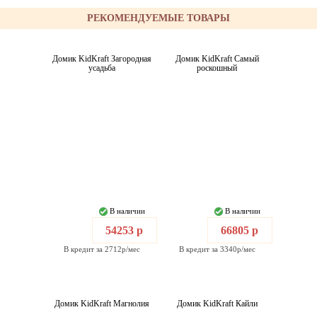
РЕКОМЕНДУЕМЫЕ ТОВАРЫ
Домик KidKraft Загородная
Домик KidKraft Самый
усадьба
роскошный
В наличии
В наличии
54253 р
66805 р
В кредит за 2712р/мес
В кредит за 3340р/мес
Домик KidKraft Магнолия
Домик KidKraft Кайли