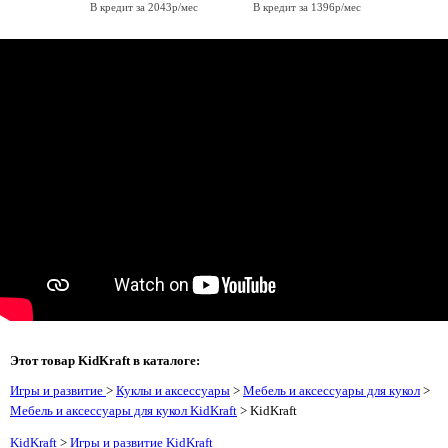
В кредит за 2043р/мес
В кредит за 1396р/мес
Этот товар KidKraft в каталоге:
Игры и развитие
>
Куклы и аксессуары
>
Мебель и аксессуары для кукол
>
Мебель и аксессуары для кукол KidKraft
> KidKraft
KidKraft
>
Игры и развитие KidKraft