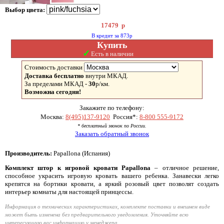
Выбор цвета:
17479
р
В кредит за 873р
Купить
✓
Есть в наличии
Стоимость доставки
Доставка бесплатно
внутри МКАД.
За пределами МКАД -
30
р/км.
Возможна сегодня!
Закажите по телефону:
Москва:
8(495)137-9120
Россия*:
8-800 555-9172
* бесплатный звонок по России.
Заказать обратный звонок
Производитель:
Papallona (Испания)
Комплект штор к игровой кровати Papallona
– отличное решение,
способное украсить игровую кровать вашего ребенка. Занавески легко
крепятся на бортики кровати, а яркий розовый цвет позволят создать
интерьер комнаты для настоящей принцессы.
Информация о технических характеристиках, комплекте поставки и внешнем виде
может быть изменена без предварительного уведомления. Уточняйте всю
интересующую вас информацию у менеджера.