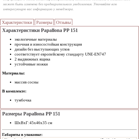
может быть изменена без предварительного уведомления. Уточняйте всю
интересующую вас информацию у менеджера.
Характеристики
Размеры
Отзывы
Характеристики Papallona PP 151
экологичные материалы
прочная и износостойкая конструкция
дизайн без выступающих углов
соответствует европейскому стандарту UNE-EN747
2 выдвижных ящика
устойчивые ножки
Материалы:
массив сосны
В комплекте:
тумбочка
Размеры Papallona PP 151
ШхВхГ:45x46x35 см
Габариты в упаковке: