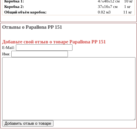
Коробка 1:
47
40
12 см
10 кг
x
x
Коробка 2:
37
16
7 см
1 кг
x
x
Общий объём коробок:
0.02 м3
11 кг
Отзывы о Papallona PP 151
Добавьте свой отзыв о товаре Papallona PP 151
E-Mail:
Имя: