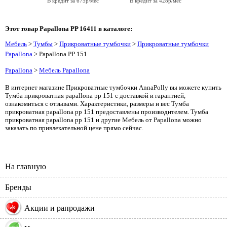
В кредит за 675р/мес
В кредит за 428р/мес
Этот товар Papallona PP 16411 в каталоге:
Мебель
>
Тумбы
>
Прикроватные тумбочки
>
Прикроватные тумбочки
Papallona
> Papallona PP 151
Papallona
>
Мебель Papallona
В интернет магазине Прикроватные тумбочки AnnaPolly вы можете купить
Тумба прикроватная papallona pp 151 с доставкой и гарантией,
ознакомиться с отзывами. Характеристики, размеры и вес Тумба
прикроватная papallona pp 151 предоставлены производителем. Тумба
прикроватная papallona pp 151 и другие Мебель от Papallona можно
заказать по привлекательной цене прямо сейчас.
На главную
Бренды
%
Акции и рапродажи