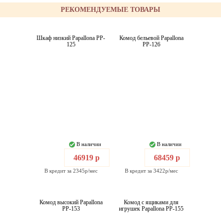
РЕКОМЕНДУЕМЫЕ ТОВАРЫ
Шкаф низкий Papallona PP-
Комод бельевой Papallona
125
PP-126
В наличии
В наличии
46919 р
68459 р
В кредит за 2345р/мес
В кредит за 3422р/мес
Комод высокий Papallona
Комод с ящиками для
PP-153
игрушек Papallona PP-155