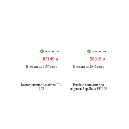
В наличии
В наличии
83149 р
58919 р
В кредит за 4157р/мес
В кредит за 2945р/мес
Комод низкий Papallona PP-
Тумба с ящиками для
152
игрушек Papallona PP-156