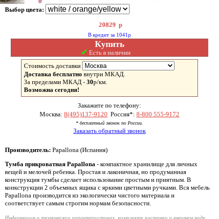
Выбор цвета:
20829
р
В кредит за 1041р
Купить
✓
Есть в наличии
Стоимость доставки
Доставка бесплатно
внутри МКАД.
За пределами МКАД -
30
р/км.
Возможна сегодня!
Закажите по телефону:
Москва:
8(495)137-9120
Россия*:
8-800 555-9172
* бесплатный звонок по России.
Заказать обратный звонок
Производитель:
Papallona (Испания)
Т
умба
п
рикроватная Papallona
- компактное хранилище для личных
вещей и мелочей ребенка. Простая и лаконичная, но продуманная
конструкция тумбы сделает использование простым и приятным. В
конкструкции 2 объемных ящика с яркими цветными ручками. Вся мебель
Papallona производится из экологически чистого материала и
соответствует самым строгим нормам безопасности.
Информация о технических характеристиках, комплекте поставки и внешнем виде