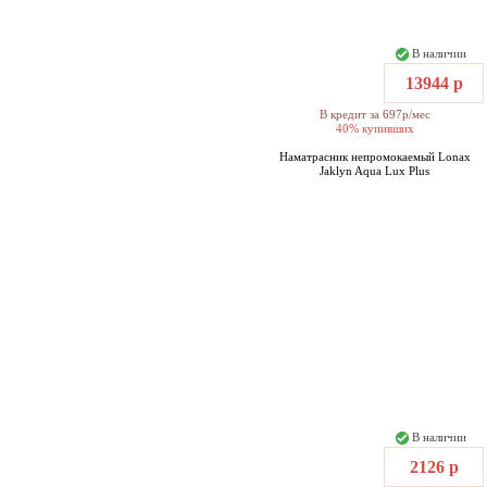
В наличии
13944 р
В кредит за 697р/мес
40% купивших
Наматрасник непромокаемый Lonax
Jaklyn Aqua Lux Plus
В наличии
2126 р