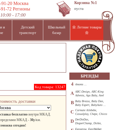
Корзина
№1
-91-20
Москва
-91-72
Регионы
пуста
10:00 - 17:00
и и
Детский
Школьный
🌼 Летние товары
ие
транспорт
базар
🌼
БРЕНДЫ
4
4moms ...
Код товара:
13247
ABC-Design, ABC-King
A
Advesta, Agu Baby, Anel
...
тоимость доставки
Baby Brezza, Baby Dan,
B
Baby Expert, BabyAuto ...
Carmate Ailebebe,
C
ставка бесплатно
внутри МКАД.
Casualplay, Chepe, Chicco
...
 пределами МКАД -
30
р/км.
DerDieDas,
D
DiaperChamp, Dickie,
зможна сегодня!
Diono, DOHANY ...
Easygrow, EasyWalker,