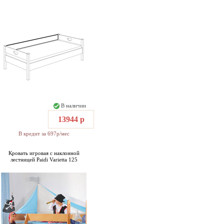
В наличии
13944 р
В кредит за 697р/мес
Кровать игровая с наклонной
лестницей Paidi Varietta 125