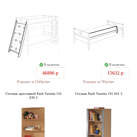
В наличии
В наличии
46806 р
15632 р
В кредит за 2340р/мес
В кредит за 781р/мес
Стеллаж приставной Paidi Varietta 141
Стеллаж Paidi Varietta 141 641 3
630 3