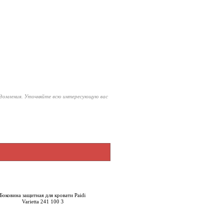
едомления. Уточняйте всю интересующую вас
Боковина защитная для кровати Paidi
Varietta 241 100 3