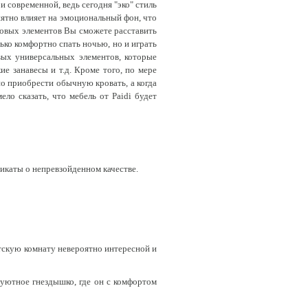
 современной, ведь сегодня "эко" стиль
ятно влияет на эмоциональный фон, что
ровых элементов Вы сможете расставить
ько комфортно спать ночью, но и играть
вых универсальных элементов, которые
е занавесы и т.д. Кроме того, по мере
о приобрести обычную кровать, а когда
о сказать, что мебель от Paidi будет
фикаты о непревзойденном качестве.
тскую комнату невероятно интересной и
 уютное гнездышко, где он с комфортом