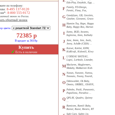
E
Edu-Play, Eezykids, Egg ...
жите по телефону:
Family, FD-Design,
F
ква:
8-495 137-9120
Feretti, Flexa, Fox,
сия*:
8-800 555-9172
Funkids ...
Gandylyan, GB, Gesslein,
G
платный звонок по России.
Geuther, Giovanni, Graco
зать обратный звонок
...
Haenim Toy, Hape, Happy
H
Baby, Happy Box, Hartan
ор цвета:
...
Iiamo, IKID, Incanto,
I
72385
р
Inglesina, Intex, Italbaby
...
Jane, Jetem, Joie, Joolz,
В кредит за 3619р
J
Joovy, JuJuBe (США) ...
Купить
Kaiser, Kettler, KHW,
K
✓
Есть в наличии
KidKraft, Kidsmill, Kiwy
...
L'OISEAU BATEAU,
L
Lapsi, Larktale, Leander,
Loon ...
Maclaren, Magformers,
M
Makaby, Makkaroni Kids
...
Nanan, Nanotec, Nattou,
N
Neonato, Noony, Noordi,
Nuk ...
Odenwalder, Ok Baby,
O
Omnio, ORIBEL, OSANN,
Oyster ...
Pabobo, Paidi, Panasonic,
P
Papallona, Paradiso ...
QPLAY, Quadro, Quinny
Q
...
Ramicom, Ramili Baby,
R
Rastar, Razor, Recaro, RT
...
Safe Care, Safety 1st,