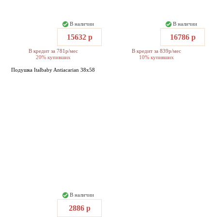
В наличии
В наличии
15632 р
16786 р
В кредит за 781р/мес
В кредит за 839р/мес
20% купивших
10% купивших
Подушка Italbaby Antiacarian 38x58
В наличии
2886 р