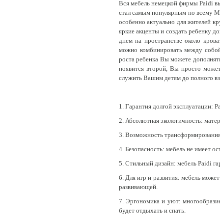
Вся мебель немецкой фирмы Paidi вы
стал самым популярным по всему М
особенно актуально для жителей к
яркие акценты и создать ребенку д
днем на пространстве около крова
можно комбинировать между собой -
роста ребенка Вы можете дополнять
появится второй, Вы просто может
служить Вашим детям до полного вз
1. Гарантия долгой эксплуатации: Pa
2. Абсолютная экологичность: матер
3. Возможность трансформирования:
4. Безопасность: мебель не имеет 
5. Стильный дизайн: мебель Paidi 
6. Для игр и развития: мебель мож
развивающей.
7. Эргономика и уют: многообразие
будет отдыхать и спать.