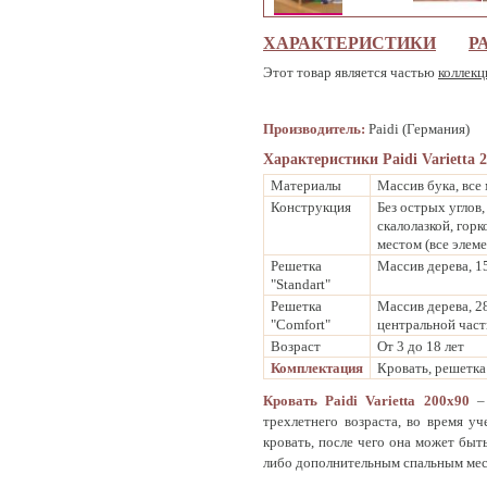
ХАРАКТЕРИСТИКИ
Р
Этот товар является частью
коллекц
Производитель:
Paidi (Германия)
Характеристики Paidi Varietta 2
Материалы
Массив бука, все
Конструкция
Без острых углов
скалолазкой, гор
местом (все элем
Решетка
Массив дерева, 1
"Standart"
Решетка
Массив дерева, 2
"Comfort"
центральной част
Возраст
От 3 до 18 лет
Комплектация
Кровать, решетка
Кровать
Paidi Varietta 200x90
–
трехлетнего возраста, во время 
кровать, после чего она может быт
либо дополнительным спальным мес