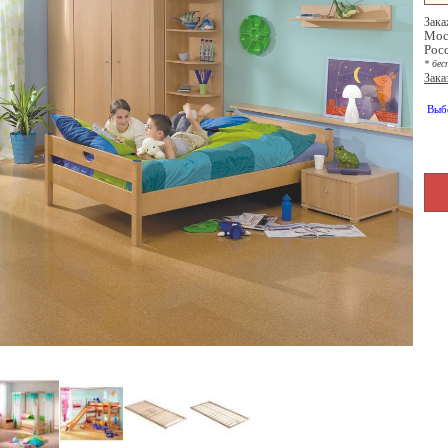
Зака
Мос
Рос
* бес
Зака
Выб