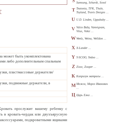
S
Samsung, Schardt, Scool
...
Teutonia, TFK, Thule,
T
Т
Toyland, Travis Designs ...
U
U.D. Linden, Uppababy ...
Valco Baby, Vamvigvam,
V
Vitus, Voksi ...
W
Weelz, Weina, Welldon ...
X
X-Lander ...
она может быть укомплектована
Y
Y-SCOO, Yedoo ...
иками либо дополнительным спальным
Z
Zizzz, Zooper ...
узки, пластмассовые держатели/
К
Капризун матрасы ...
узки, подвижные держатели, в
Можга, Мороз Иванович
М
...
Ц
Царь Елка ...
 Кровать прослужит вашему ребенку с
ть в кровать-чердак или двухъярусную
и аксессуарами, подкроватными ящиками