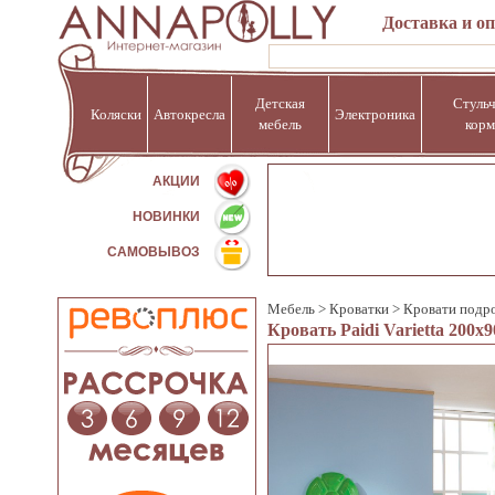
Доставка и о
Детская
Стульч
Коляски
Автокресла
Электроника
мебель
корм
%
АКЦИИ
НОВИНКИ
САМОВЫВОЗ
Мебель
>
Кроватки
>
Кровати подр
Кровать Paidi Varietta 200x9