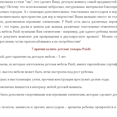
полнена в стиле "эко", что сделает Вашу детскую комнату самой продвинутой и
иру! Потому что использование неброских, натуральных материалов благопри
рупных городов. А с помощью дополнительных текстильных аксессуаров и иг
ополнительное пространство для игр и творчества! Ваши малыши смогут не тол
ти, дополненном игровыми элементами. У Paidi есть масса различных игро
 это горки, доски и канаты для лазанья, различные текстильные тематически
 мебель Paidi нужными Вам элементами - например, для одного ребенка можн
е докупить комплект для превращения в двухъярусную кровать! Можно смел
росления, чутко приспосабливаясь к их потребностям!
7 причин купить детские товары Paidi:
idi дает гарантию на детскую мебель – 5 лет.
иалы, из которых изготовлена детская мебель Paidi, имеют европейские серти
 высота мебели может быть легко настроена под рост ребенка.
острых и выступающих углов, прочная конструкция прослужит долгие годы.
гармонично впишется в интерьер любой детской комнаты.
ет быть дополнена спортивными или игровыми элементами, которые сделают де
 пологов, занавесок и прочих аксессуаров – кроватка ребенка превратится в