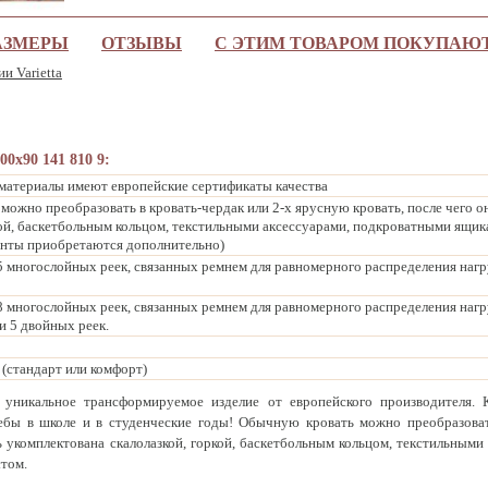
АЗМЕРЫ
ОТЗЫВЫ
С ЭТИМ ТОВАРОМ ПОКУПАЮ
ии Varietta
00x90 141 810 9:
 материалы имеют европейские сертификаты качества
, можно преобразовать в кровать-чердак или 2-х ярусную кровать, после чего 
кой, баскетбольным кольцом, текстильными аксессуарами, подкроватными ящ
енты приобретаются дополнительно)
5 многослойных реек, связанных ремнем для равномерного распределения нагр
8 многослойных реек, связанных ремнем для равномерного распределения нагр
и 5 двойных реек.
 (стандарт или комфорт)
 уникальное трансформируемое изделие от европейского производителя.
учебы в школе и в студенческие годы! Обычную кровать можно преобразова
ь укомплектована скалолазкой, горкой, баскетбольным кольцом, текстильным
том.