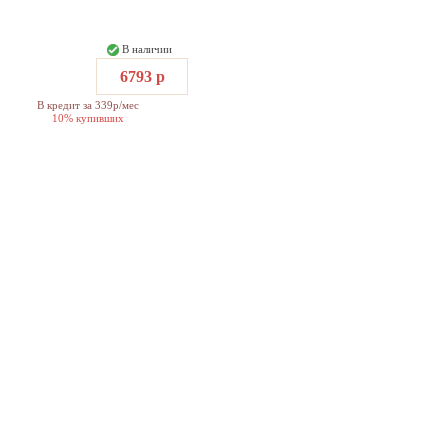
В наличии
6793 р
В кредит за 339р/мес
10% купивших