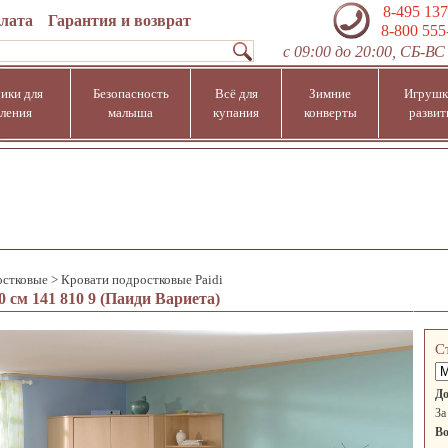
8-495 137
плата
Гарантия и возврат
8-800 555
с 09:00 до 20:00, СБ-ВС 
ики для
Безопасность
Всё для
Зимние
Игрушк
ления
малыша
купания
конверты
развит
остковые
>
Кровати подростковые Paidi
0 см 141 810 9 (Паиди Вариета)
С
До
За
Во