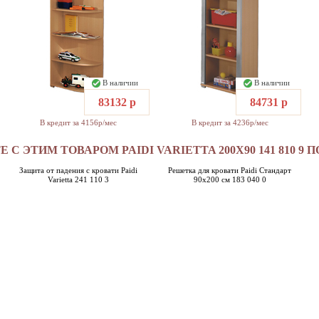
В наличии
В наличии
83132 р
84731 р
В кредит за 4156р/мес
В кредит за 4236р/мес
 С ЭТИМ ТОВАРОМ PAIDI VARIETTA 200X90 141 810 9
Защита от падения с кровати Paidi
Решетка для кровати Paidi Стандарт
Varietta 241 110 3
90x200 см 183 040 0