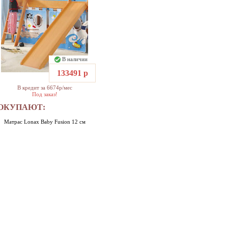
В наличии
133491 р
В кредит за 6674р/мес
Под заказ!
 ПОКУПАЮТ:
Матрас Lonax Baby Fusion 12 см