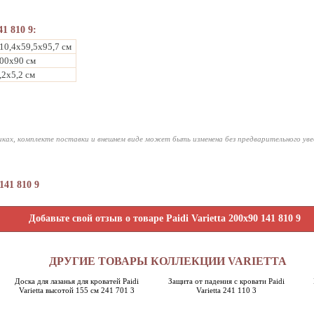
41 810 9:
10,4х59,5х95,7 см
00х90 см
,2х5,2 см
ках, комплекте поставки и внешнем виде может быть изменена без предварительного ув
141 810 9
Добавьте свой отзыв о товаре Paidi Varietta 200x90 141 810 9
ДРУГИЕ ТОВАРЫ КОЛЛЕКЦИИ VARIETTA
Доска для лазанья для кроватей Paidi
Защита от падения с кровати Paidi
Varietta высотой 155 см 241 701 3
Varietta 241 110 3