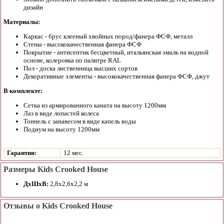
дизайн
Материалы:
Каркас - брус клееный хвойных пород/фанера ФСФ, металл
Стены - высококачественная фанера ФСФ
Покрытие - антисептик бесцветный, итальянская эмаль на водной
основе, колеровка по палитре RAL
Пол - доска лиственница высших сортов
Декоративные элементы - высококачественная фанера ФСФ, джут
В комплекте:
Сетка из армированного каната на высоту 1200мм
Лаз в виде лопастей колеса
Тоннель с занавесом в виде капель воды
Подиум на высоту 1200мм
Гарантия:
12 мес.
Размеры Kids Crooked House
ДхШхВ:
2,8х2,6х2,2 м
Отзывы о Kids Crooked House