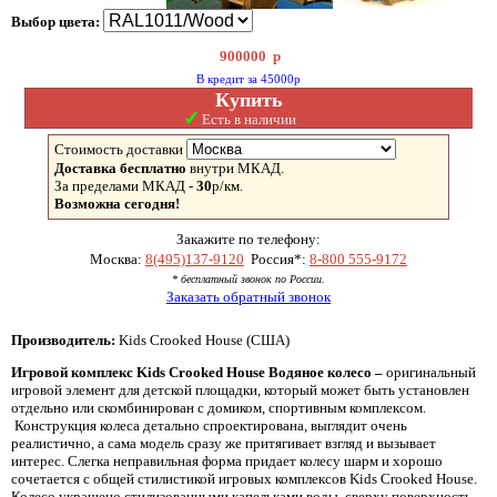
Выбор цвета:
900000
р
В кредит за 45000р
Купить
✓
Есть в наличии
Стоимость доставки
Доставка бесплатно
внутри МКАД.
За пределами МКАД -
30
р/км.
Возможна сегодня!
Закажите по телефону:
Москва:
8(495)137-9120
Россия*:
8-800 555-9172
* бесплатный звонок по России.
Заказать обратный звонок
Производитель:
Kids Crooked House (США)
Игровой комплекс Kids Crooked House Водяное колесо –
оригинальный
игровой элемент для детской площадки, который может быть установлен
отдельно или скомбинирован с домиком, спортивным комплексом.
Конструкция колеса детально спроектирована, выглядит очень
реалистично, а сама модель сразу же притягивает взгляд и вызывает
интерес. Слегка неправильная форма придает колесу шарм и хорошо
сочетается с общей стилистикой игровых комплексов Kids Crooked House.
Колесо украшено стилизованными капельками воды, сверху поверхность