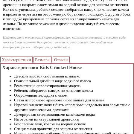
древесины покрыта слоем эмали на водной основе для защиты от гниения.
Как по ступенькам, ребенок сможет взобраться наверх по лопастям колеса
и пролезть через лаз на огороженную бортиками площадку. С другого бока
к площадке прикреплена прочная сетка из армированного каната для
лазанья. По желанию заказчика в дизайн изделия могут быть внесены
изменения.
Информация о технических характеристиках, комплекте поставки и внешнем виде
может быть изменена без предварительного уведомления. Уточняйте всю
интересующую вас информацию у менеджера.
Характеристики
Размеры
Отзывы
Характеристики Kids Crooked House
Детской игровой спортивный комплекс
Оригинальный дизайн в виде водяного колеса
Реалистично спроектированная модель
Ребенок взбирается наверх по лопастям колеса
Огороженная площадка с лазом
Сетка из прочного армированного каната для лазанья
Игровой элемент может быть использован отдельно или совместно с
другими комплексами, домиками
Декорирован стилизованными капельками воды
Изготовлен из натуральной древесины
Безопасные лаки, краски на водной основе
Специальная пропитка для защиты от гниения
Можно дополнить табличкой с названием/именами детей, изменить