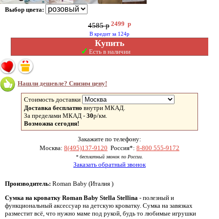
Выбор цвета:
2499
р
4585 р
В кредит за 124р
Купить
✓
Есть в наличии
Нашли дешевле? Снизим цену!
Стоимость доставки
Доставка бесплатно
внутри МКАД.
За пределами МКАД -
30
р/км.
Возможна сегодня!
Закажите по телефону:
Москва:
8(495)137-9120
Россия*:
8-800 555-9172
* бесплатный звонок по России.
Заказать обратный звонок
Производитель:
Roman Baby (Италия )
Сумка на кроватку
Roman Baby Stella Stellina
- полезный и
функциональный аксессуар на детскую кроватку. Сумка на завязках
разместит всё, что нужно маме под рукой, будь то любимые игрушки