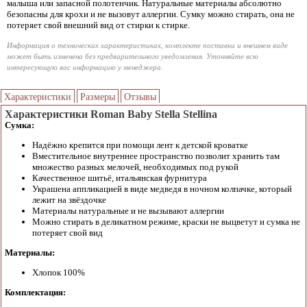
малыша или запасной полотенчик. Натуральные материалы абсолютно
безопасны для крохи и не вызовут аллергии. Сумку можно стирать, она не
потеряет свой внешний вид от стирки к стирке.
Информация о технических характеристиках, комплекте поставки и внешнем виде
может быть изменена без предварительного уведомления. Уточняйте всю
интересующую вас информацию у менеджера.
Характеристики
Размеры
Отзывы
Характеристики Roman Baby Stella Stellina
Сумка:
Надёжно крепится при помощи лент к детской кроватке
Вместительное внутреннее пространство позволит хранить там
множество разных мелочей, необходимых под рукой
Качественное шитьё, итальянская фурнитура
Украшена аппликацией в виде медведя в ночном колпачке, который
лежит на звёздочке
Материалы натуральные и не вызывают аллергии
Можно стирать в деликатном режиме, краски не выцветут и сумка не
потеряет свой вид
Материалы:
Хлопок 100%
Комплектация: