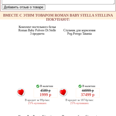
ВМЕСТЕ С ЭТИМ ТОВАРОМ ROMAN BABY STELLA STELLINA
ПОКУПАЮТ:
Комплект постельного белья
Roman Baby Polvere Di Stelle
Стульчик для кормления
3 предмета
Peg-Perego Tatamia
В наличии
В наличии
4589 р
44999 р
1999 р
37499 р
В кредит за 99р/мес
В кредит за 1874р/мес
25% купивших
25% купивших