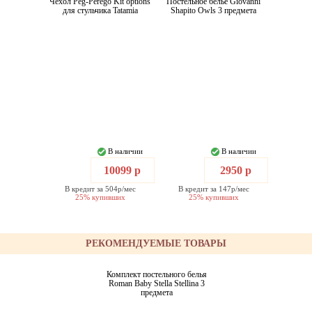
Чехол Peg-Perego Kit options
Постельное белье Giovanni
для стульчика Tatamia
Shapito Owls 3 предмета
В наличии
В наличии
10099 р
2950 р
В кредит за 504р/мес
В кредит за 147р/мес
25% купивших
25% купивших
РЕКОМЕНДУЕМЫЕ ТОВАРЫ
Комплект постельного белья
Roman Baby Stella Stellina 3
предмета