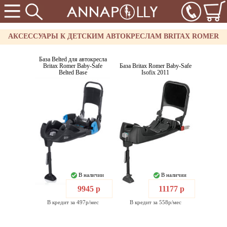
АКСЕССУАРЫ К ДЕТСКИМ АВТОКРЕСЛАМ BRITAX ROMER
База Belted для автокресла
Britax Romer Baby-Safe
База Britax Romer Baby-Safe
Belted Base
Isofix 2011
В наличии
В наличии
9945 р
11177 р
В кредит за 497р/мес
В кредит за 558р/мес