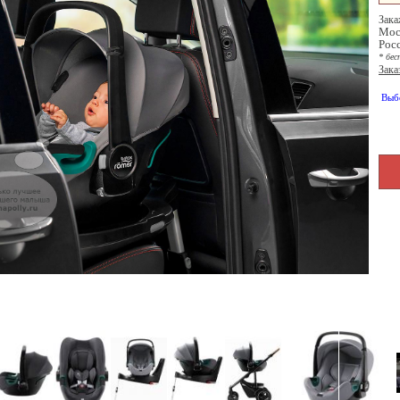
Зака
Мос
Рос
* бес
Зака
Выб