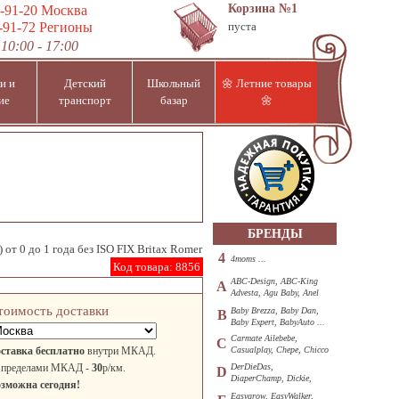
Корзина
№1
-91-20
Москва
-91-72
Регионы
пуста
10:00 - 17:00
и и
Детский
Школьный
🌼 Летние товары
ие
транспорт
базар
🌼
БРЕНДЫ
) от 0 до 1 года без ISO FIX Britax Romer
4
4moms ...
Код товара:
8856
ABC-Design, ABC-King
A
Advesta, Agu Baby, Anel
...
тоимость доставки
Baby Brezza, Baby Dan,
B
Baby Expert, BabyAuto ...
Carmate Ailebebe,
C
ставка бесплатно
внутри МКАД.
Casualplay, Chepe, Chicco
...
 пределами МКАД -
30
р/км.
DerDieDas,
D
DiaperChamp, Dickie,
зможна сегодня!
Diono, DOHANY ...
Easygrow, EasyWalker,