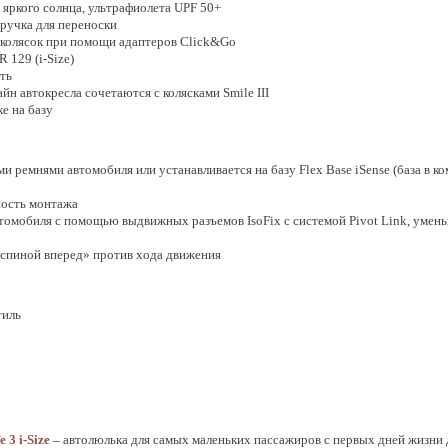
яркого солнца, ультрафиолета UPF 50+
 ручка для переноски
колясок при помощи адаптеров Click&Go
 129 (i-Size)
ть
йн автокресла сочетаются с колясками Smile III
е на базу
 ремнями автомобиля или устанавливается на базу Flex Base iSense (база в ко
ность монтажа
автомобиля с помощью выдвижных разъемов IsoFix с системой Pivot Link, ум
«спиной вперед» против хода движения
тиль
fe 3
i-
Size –
автолюлька для самых маленьких пассажиров с первых дней жизни 