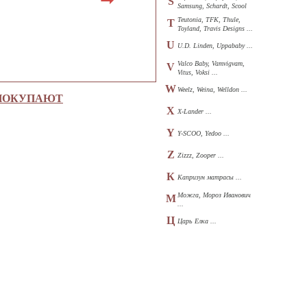
S
Samsung, Schardt, Scool
...
Teutonia, TFK, Thule,
T
Toyland, Travis Designs ...
U
U.D. Linden, Uppababy ...
Valco Baby, Vamvigvam,
V
Vitus, Voksi ...
W
Weelz, Weina, Welldon ...
 ПОКУПАЮТ
X
X-Lander ...
Y
Y-SCOO, Yedoo ...
Z
Zizzz, Zooper ...
К
Капризун матрасы ...
Можга, Мороз Иванович
М
...
Ц
Царь Елка ...