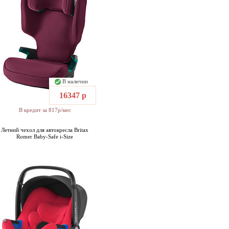
В наличии
16347 р
В кредит за 817р/мес
Летний чехол для автокресла Britax
Romer Baby-Safe i-Size