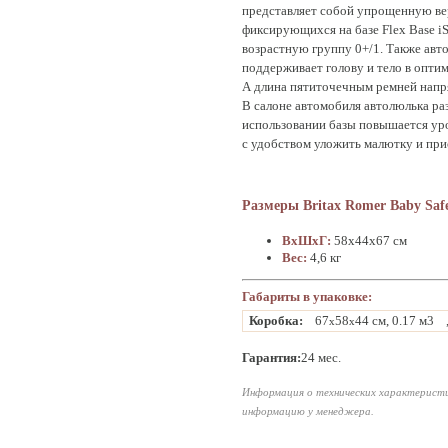
представляет собой упрощенную вер
фиксирующихся на базе Flex Base iSe
возрастную группу 0+/1. Также авто
поддерживает голову и тело в опти
А длина пятиточечным ремней напря
В салоне автомобиля автолюлька раз
использовании базы повышается уро
с удобством уложить малютку и прис
Размеры Britax Romer Baby Safe 
ВхШхГ:
58х44х67 см
Вес:
4,6 кг
Габариты в упаковке:
Коробка:
67
58
44 см, 0.17 м3
x
x
Гарантия:
24 мес.
Информация о технических характеристи
информацию у менеджера.