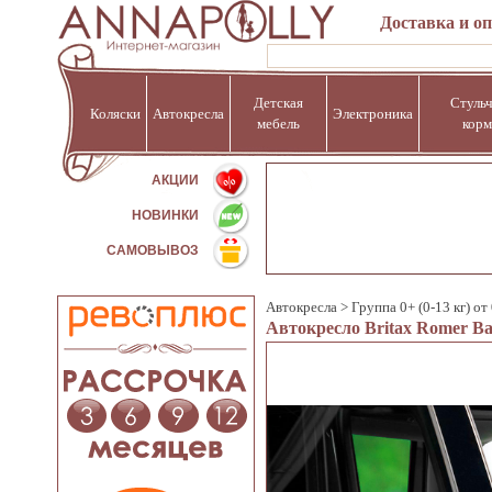
Доставка и о
Детская
Стульч
Коляски
Автокресла
Электроника
мебель
корм
%
АКЦИИ
НОВИНКИ
САМОВЫВОЗ
Автокресла
>
Группа 0+ (0-13 кг) от
Автокресло Britax Romer Bab