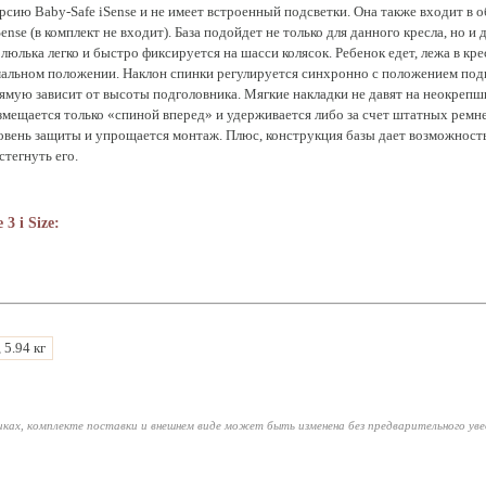
сию Baby-Safe iSense и не имеет встроенный подсветки. Она также входит в 
nse (в комплект не входит). База подойдет не только для данного кресла, но и
люлька легко и быстро фиксируется на шасси колясок. Ребенок едет, лежа в к
мальном положении. Наклон спинки регулируется синхронно с положением под
мую зависит от высоты подголовника. Мягкие накладки не давят на неокрепш
мещается только «спиной вперед» и удерживается либо за счет штатных ремней
вень защиты и упрощается монтаж. Плюс, конструкция базы дает возможность
тегнуть его.
3 i Size:
, 5.94 кг
ках, комплекте поставки и внешнем виде может быть изменена без предварительного ув