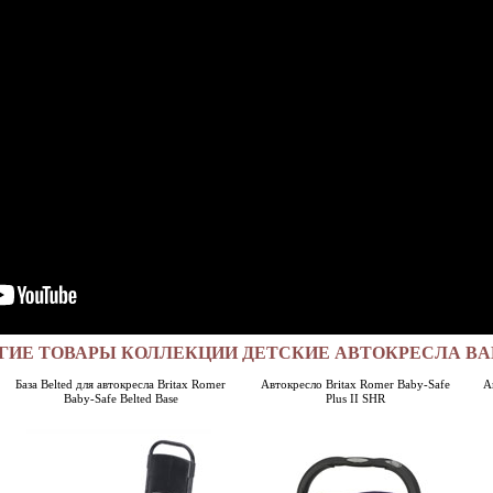
ГИЕ ТОВАРЫ КОЛЛЕКЦИИ ДЕТСКИЕ АВТОКРЕСЛА BA
База Belted для автокресла Britax Romer
Автокресло Britax Romer Baby-Safe
А
Baby-Safe Belted Base
Plus II SHR