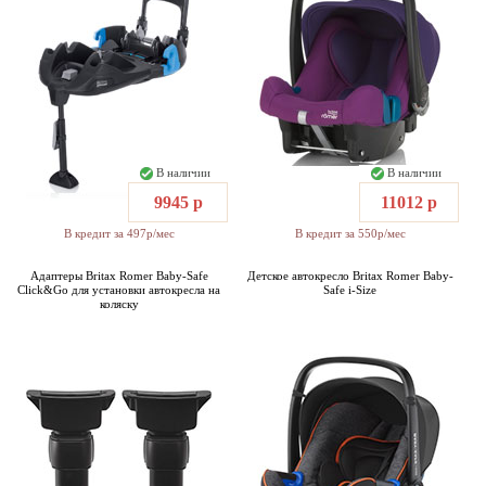
В наличии
В наличии
9945 р
11012 р
В кредит за 497р/мес
В кредит за 550р/мес
Адаптеры Britax Romer Baby-Safe
Детское автокресло Britax Romer Baby-
Click&Go для установки автокресла на
Safe i-Size
коляску