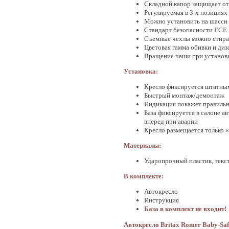
Складной капор защищает от 
Регулируемая в 3-х позициях
Можно установить на шасси 
Стандарт безопасности ECE R
Съемные чехлы можно стира
Цветовая гамма обивки и диза
Вращение чаши при установк
Установка:
Кресло фиксируется штатными
Быстрый монтаж/демонтаж
Индикация покажет правиль
База фиксируется в салоне 
вперед при аварии
Кресло размещается только 
Материалы:
Ударопрочный пластик, текс
В комплекте:
Автокресло
Инструкция
База в комплект не входит!
Автокресло
Britax
Romer
Baby-
Sa