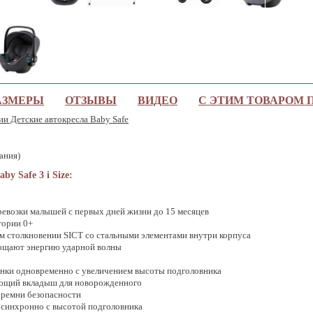
АЗМЕРЫ
ОТЗЫВЫ
ВИДЕО
С ЭТИМ ТОВАРОМ
ии Детские автокресла Baby Safe
ания)
y Safe 3 i Size:
ревозки малышей с первых дней жизни до 15 месяцев
гории 0+
м столкновении SICT со стальными элементами внутри корпуса
ощают энергию ударной волны
пинки одновременно с увеличением высоты подголовника
ющий вкладыш для новорожденного
 ремни безопасности
 синхронно с высотой подголовника