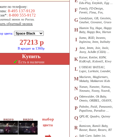
E
Edu-Play, Eezykids, Egg ...
жите по телефону:
Family, FD-Design,
F
ква:
8-495 137-9120
Feretti, Flexa, Fox,
сия*:
8-800 555-9172
Funkids ...
Gandylyan, GB, Gesslein,
G
платный звонок по России.
Geuther, Giovanni, Graco
зать обратный звонок
...
Haenim Toy, Hape, Happy
H
Baby, Happy Box, Hartan
ор цвета:
...
Iiamo, IKID, Incanto,
I
27213
р
Inglesina, Intex, Italbaby
...
Jane, Jetem, Joie, Joolz,
В кредит за 1360р
J
Joovy, JuJuBe (США) ...
Купить
Kaiser, Kettler, KHW,
K
✓
Есть в наличии
KidKraft, Kidsmill, Kiwy
...
L'OISEAU BATEAU,
L
Lapsi, Larktale, Leander,
Loon ...
Maclaren, Magformers,
M
Makaby, Makkaroni Kids
...
Nanan, Nanotec, Nattou,
N
Neonato, Noony, Noordi,
Nuk ...
Odenwalder, Ok Baby,
O
Omnio, ORIBEL, OSANN,
Oyster ...
Pabobo, Paidi, Panasonic,
P
Papallona, Paradiso ...
QPLAY, Quadro, Quinny
Q
выбор
...
цвета
Ramicom, Ramili Baby,
R
Rastar, Razor, Recaro, RT
...
➡
Safe Care, Safety 1st,