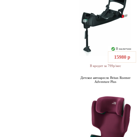
В наличии
15980 р
В кредит за 799р/мес
Детское автокресло Britax Roemer
Adventure Plus