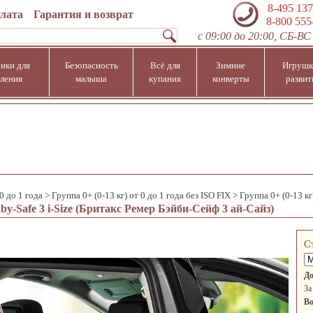
8-495 137
плата
Гарантия и возврат
8-800 555
с 09:00 до 20:00, СБ-ВС 
ики для
Безопасность
Всё для
Зимние
Игрушк
ления
малыша
купания
конверты
развит
 0 до 1 года
>
Группа 0+ (0-13 кг) от 0 до 1 года без ISO FIX
>
Группа 0+ (0-13 кг
y-Safe 3 i-Size (Бритакс Ремер Бэйби-Сейф 3 ай-Сайз)
С
До
За
Во