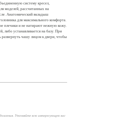
объединенную систему кресел,
 для моделей, рассчитанных на
ресле. Анатомический вкладыш
головника для максимального комфорта.
ие плечики и не натирают нежную кожу.
, либо устанавливается на базу. При
 развернуть чашу лицом к двери, чтобы
едомления. Уточняйте всю интересующую вас