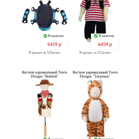
В наличии
В наличии
6419 р
6459 р
В кредит за 320р/мес
В кредит за 322р/мес
Костюм карнавальный Travis
Костюм карнавальный Travis
Designs "Ковбой"
Designs "Тигренок"