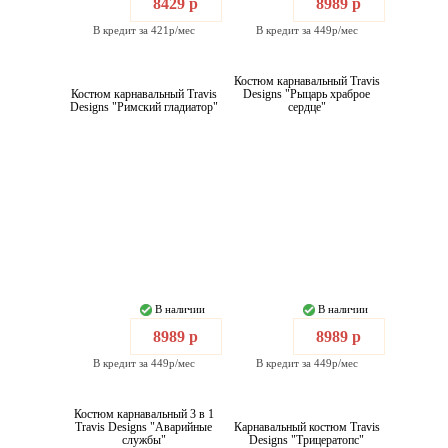
8429 р
8989 р
В кредит за 421р/мес
В кредит за 449р/мес
Костюм карнавальный Travis
Костюм карнавальный Travis
Designs "Рыцарь храброе
Designs "Римский гладиатор"
сердце"
В наличии
В наличии
8989 р
8989 р
В кредит за 449р/мес
В кредит за 449р/мес
Костюм карнавальный 3 в 1
Travis Designs "Аварийные
Карнавальный костюм Travis
службы"
Designs "Трицератопс"