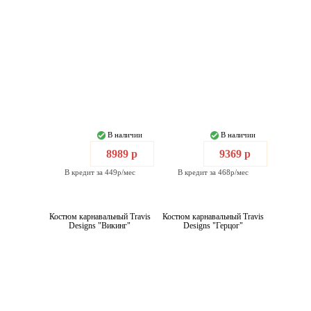
В наличии
В наличии
8989 р
9369 р
В кредит за 449р/мес
В кредит за 468р/мес
Костюм карнавальный Travis
Костюм карнавальный Travis
Designs "Викинг"
Designs "Герцог"