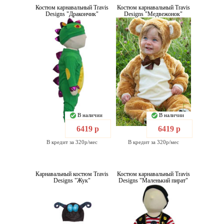
Костюм карнавальный Travis
Костюм карнавальный Travis
Designs "Дракончик"
Designs "Медвежонок"
В наличии
В наличии
6419 р
6419 р
В кредит за 320р/мес
В кредит за 320р/мес
Карнавальный костюм Travis
Костюм карнавальный Travis
Designs "Жук"
Designs "Маленький пират"