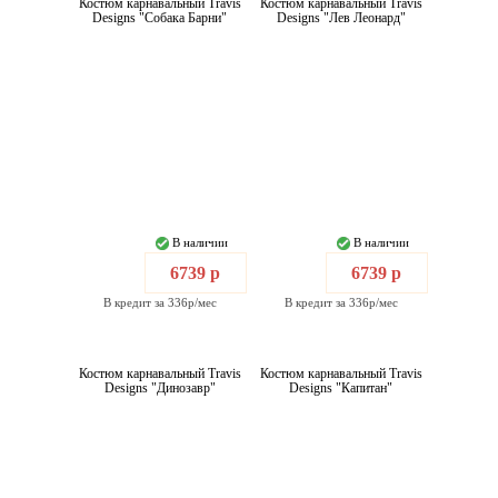
Костюм карнавальный Travis
Костюм карнавальный Travis
Designs "Собака Барни"
Designs "Лев Леонард"
В наличии
В наличии
6739 р
6739 р
В кредит за 336р/мес
В кредит за 336р/мес
Костюм карнавальный Travis
Костюм карнавальный Travis
Designs "Динозавр"
Designs "Капитан"