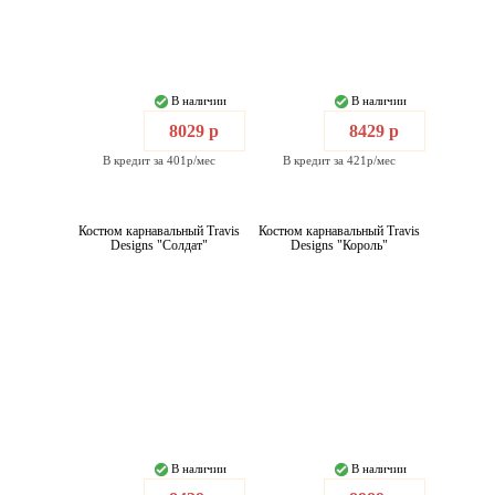
В наличии
В наличии
8029 р
8429 р
В кредит за 401р/мес
В кредит за 421р/мес
Костюм карнавальный Travis
Костюм карнавальный Travis
Designs "Солдат"
Designs "Король"
В наличии
В наличии