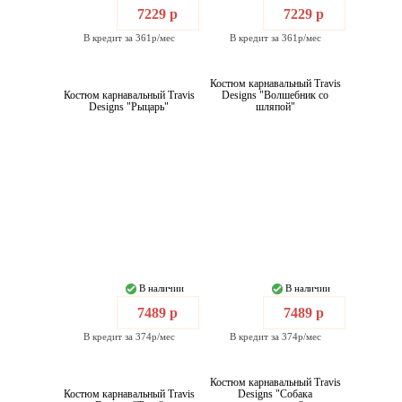
7229 р
7229 р
В кредит за 361р/мес
В кредит за 361р/мес
Костюм карнавальный Travis
Костюм карнавальный Travis
Designs "Волшебник со
Designs "Рыцарь"
шляпой"
В наличии
В наличии
7489 р
7489 р
В кредит за 374р/мес
В кредит за 374р/мес
Костюм карнавальный Travis
Костюм карнавальный Travis
Designs "Собака