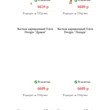
В наличии
В наличии
6659 р
6689 р
В кредит за 332р/мес
В кредит за 334р/мес
Костюм карнавальный Travis
Костюм карнавальный Travis
Designs "Дракон"
Designs "Лошадь"
В наличии
В наличии
6689 р
6689 р
В кредит за 334р/мес
В кредит за 334р/мес