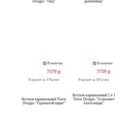
Designs "Тигр"
далматинец"
В наличии
В наличии
7579 р
7759 р
В кредит за 378р/мес
В кредит за 387р/мес
Костюм карнавальный 2 в 1
Костюм карнавальный Travis
Travis Designs "Астронавт/
Designs "Одноногий пират"
Автогонщик"