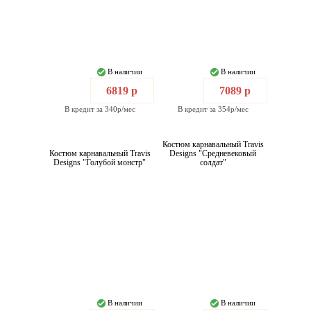
В наличии
В наличии
6819 р
7089 р
В кредит за 340р/мес
В кредит за 354р/мес
Костюм карнавальный Travis
Костюм карнавальный Travis
Designs "Средневековый
Designs "Голубой монстр"
солдат"
В наличии
В наличии