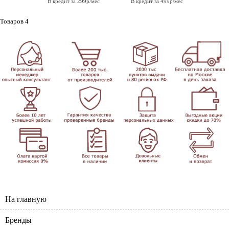
В кредит за 299р/мес
В кредит за 499р/мес
Товаров 4
На главную
Бренды