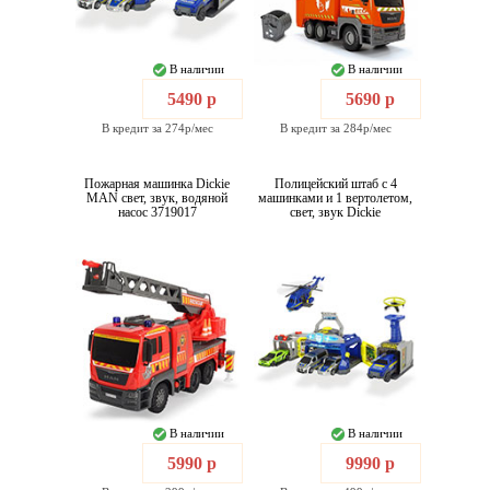
В наличии
В наличии
5490 р
5690 р
В кредит за 274р/мес
В кредит за 284р/мес
Пожарная машинка Dickie
Полицейский штаб с 4
MAN свет, звук, водяной
машинками и 1 вертолетом,
насос 3719017
свет, звук Dickie
В наличии
В наличии
5990 р
9990 р