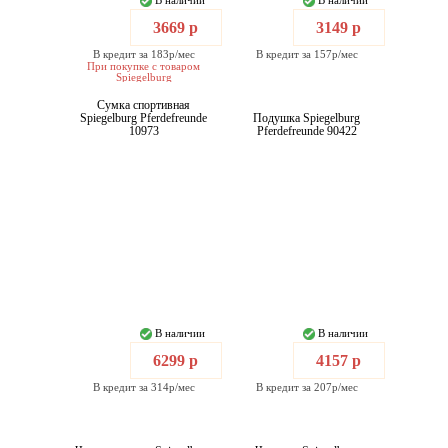
В наличии
В наличии
3669 р
3149 р
В кредит за 183р/мес
В кредит за 157р/мес
При покупке с товаром
Spiegelburg
Сумка спортивная
Spiegelburg Pferdefreunde
Подушка Spiegelburg
10973
Pferdefreunde 90422
В наличии
В наличии
6299 р
4157 р
В кредит за 314р/мес
В кредит за 207р/мес