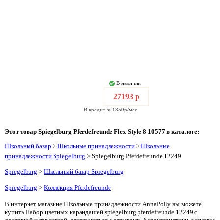
В наличии
27193 р
В кредит за 1359р/мес
Этот товар Spiegelburg Pferdefreunde Flex Style 8 10577 в каталоге:
Школьный базар
>
Школьные принадлежности
>
Школьные
принадлежности Spiegelburg
> Spiegelburg Pferdefreunde 12249
Spiegelburg
>
Школьный базар Spiegelburg
Spiegelburg
>
Коллекция Pferdefreunde
В интернет магазине Школьные принадлежности AnnaPolly вы можете
купить Набор цветных карандашей spiegelburg pferdefreunde 12249 с
доставкой и гарантией, ознакомиться с отзывами. Характеристики, размеры