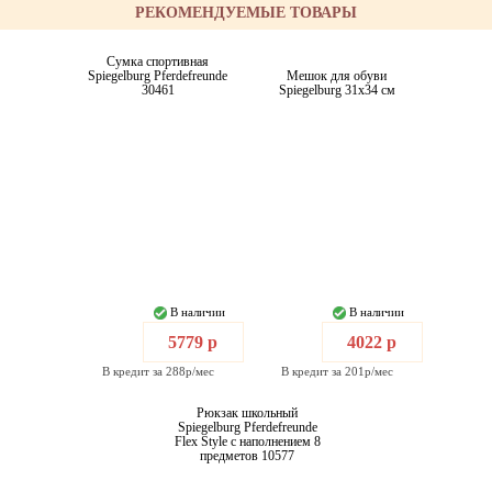
РЕКОМЕНДУЕМЫЕ ТОВАРЫ
Сумка спортивная
Spiegelburg Pferdefreunde
Мешок для обуви
30461
Spiegelburg 31x34 см
В наличии
В наличии
5779 р
4022 р
В кредит за 288р/мес
В кредит за 201р/мес
Рюкзак школьный
Spiegelburg Pferdefreunde
Flex Style с наполнением 8
предметов 10577