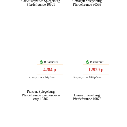
Часы наручные Spiegelburg
Чемодан Spiegelburg
Pferdefreunde 10301
Pferdefreunde 30593
В наличии
В наличии
4284 р
12929 р
В кредит за 214р/мес
В кредит за 646р/мес
Рюкзак Spiegelburg
Pferdefreunde для детского
Пенал Spiegelburg
сада 10562
Pferdefreunde 10872