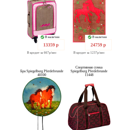
В наличии
В наличии
13359 р
24759 р
В кредит за 667р/мес
В кредит за 1237р/мес
Спортивная сумка
Бра Spiegelburg Pferdefreunde
Spiegelburg Pferdefreunde
40100
11448