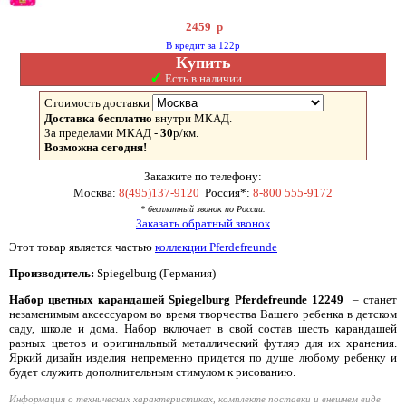
2459
р
В кредит за 122р
Купить
✓
Есть в наличии
Стоимость доставки
Доставка бесплатно
внутри МКАД.
За пределами МКАД -
30
р/км.
Возможна сегодня!
Закажите по телефону:
Москва:
8(495)137-9120
Россия*:
8-800 555-9172
* бесплатный звонок по России.
Заказать обратный звонок
Этот товар является частью
коллекции Pferdefreunde
Производитель:
Spiegelburg (Германия)
Набор цветных карандашей Spiegelburg Pferdefreunde 12249
– станет
незаменимым аксессуаром во время творчества Вашего ребенка в детском
саду, школе и дома. Набор включает в свой состав шесть карандашей
разных цветов и оригинальный металлический футляр для их хранения.
Яркий дизайн изделия непременно придется по душе любому ребенку и
будет служить дополнительным стимулом к рисованию.
Информация о технических характеристиках, комплекте поставки и внешнем виде