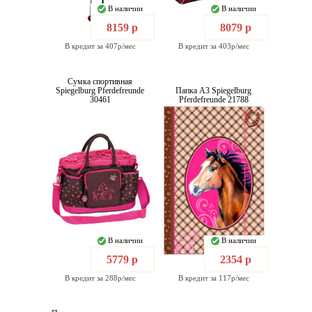
В наличии
В наличии
8159 р
8079 р
В кредит за 407р/мес
В кредит за 403р/мес
Сумка спортивная
Spiegelburg Pferdefreunde
Папка А3 Spiegelburg
30461
Pferdefreunde 21788
В наличии
В наличии
5779 р
2354 р
В кредит за 288р/мес
В кредит за 117р/мес