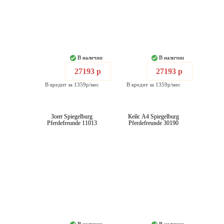
В наличии
В наличии
27193 р
27193 р
В кредит за 1359р/мес
В кредит за 1359р/мес
Зонт Spiegelburg
Кейс А4 Spiegelburg
Pferdefreunde 11013
Pferdefreunde 30190