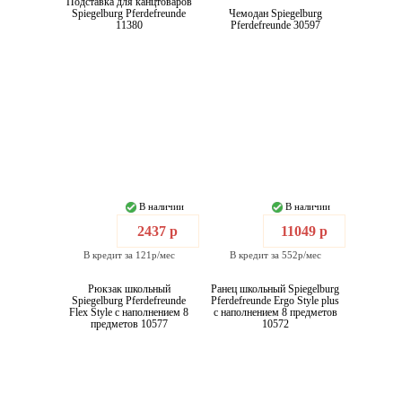
Подставка для канцтоваров
Spiegelburg Pferdefreunde
Чемодан Spiegelburg
11380
Pferdefreunde 30597
В наличии
В наличии
2437 р
11049 р
В кредит за 121р/мес
В кредит за 552р/мес
Рюкзак школьный
Ранец школьный Spiegelburg
Spiegelburg Pferdefreunde
Pferdefreunde Ergo Style plus
Flex Style с наполнением 8
с наполнением 8 предметов
предметов 10577
10572