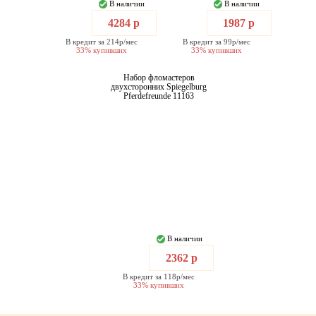
В наличии
В наличии
4284 р
1987 р
В кредит за 214р/мес
В кредит за 99р/мес
33% купивших
33% купивших
Набор фломастеров
двухсторонних Spiegelburg
Pferdefreunde 11163
В наличии
2362 р
В кредит за 118р/мес
33% купивших