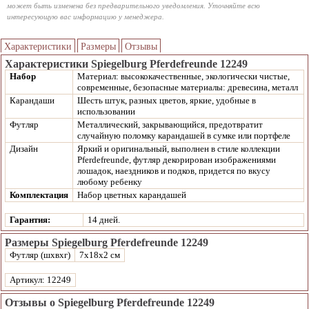
может быть изменена без предварительного уведомления. Уточняйте всю
интересующую вас информацию у менеджера.
Характеристики
Размеры
Отзывы
Характеристики Spiegelburg Pferdefreunde 12249
Набор
Материал: высококачественные, экологически чистые,
современные, безопасные материалы: древесина, металл
Карандаши
Шесть штук, разных цветов, яркие, удобные в
использовании
Футляр
Металлический, закрывающийся, предотвратит
случайную поломку карандашей в сумке или портфеле
Дизайн
Яркий и оригинальный, выполнен в стиле коллекции
Pferdefreunde, футляр декорирован изображениями
лошадок, наездников и подков, придется по вкусу
любому ребенку
Комплектация
Набор цветных карандашей
Гарантия:
14 дней.
Размеры Spiegelburg Pferdefreunde 12249
Футляр (шхвхг)
7х18х2 см
Артикул: 12249
Отзывы о Spiegelburg Pferdefreunde 12249