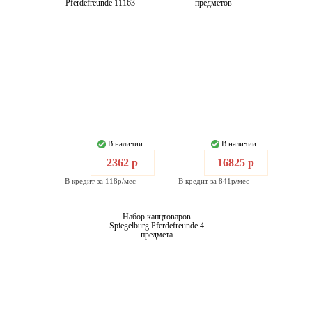
Pferdefreunde 11163
предметов
В наличии
В наличии
2362 р
16825 р
В кредит за 118р/мес
В кредит за 841р/мес
Набор канцтоваров
Spiegelburg Pferdefreunde 4
предмета