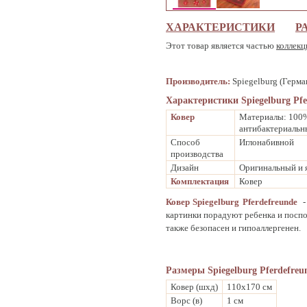
ХАРАКТЕРИСТИКИ
Р
Этот товар является частью
коллекц
Производитель:
Spiegelburg (Герма
Характеристики Spiegelburg Pfe
Ковер
Материалы: 100%
антибактериальн
Способ
Иглонабивной
производства
Дизайн
Оригинальный и 
Комплектация
Ковер
Ковер Spiegelburg Pferdefreunde
-
картинки порадуют ребенка и поспо
также безопасен и гипоаллергенен.
Размеры Spiegelburg Pferdefreun
Ковер (шхд)
110х170 см
Ворс (в)
1 см