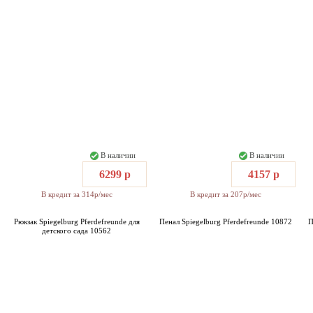
В наличии
В наличии
6299 р
4157 р
В кредит за 314р/мес
В кредит за 207р/мес
Рюкзак Spiegelburg Pferdefreunde для
Пенал Spiegelburg Pferdefreunde 10872
П
детского сада 10562