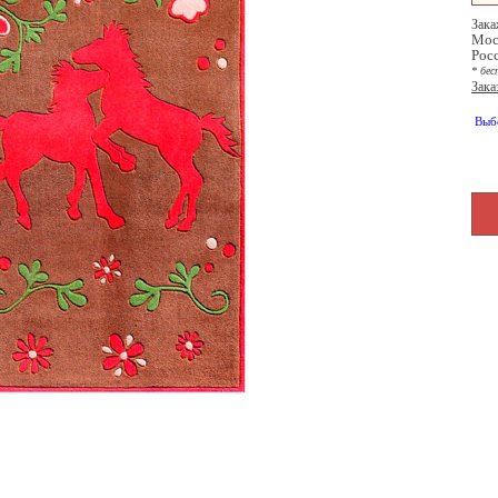
Зака
Мос
Рос
* бес
Зака
Выб