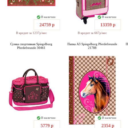
В наличии
В наличии
24759 р
13359 р
В кредит за 1237р/мес
В кредит за 667р/мес
Сумка спортивная Spiegelburg
Папка А3 Spiegelburg Pferdefreunde
П
Pferdefreunde 30461
21788
В наличии
В наличии
5779 р
2354 р