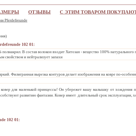
АЗМЕРЫ
ОТЗЫВЫ
С ЭТИМ ТОВАРОМ ПОКУПАЮ
ии Pferdefreunde
ния)
rdefreunde 102 01:
 полиакрил. В состав волокон входит Хитозан - вещество 100% натурального 
ым свойством и нейтрализует запахи
яркий. Филигранная вырезка контуров делает изображения на ковре по-особе
 ковер для маленькой принцессы! Он убережет вашу малышку от хождения 
собствуют развитию фантазии. Ковер имеет длительный срок эксплуатации, х
de 102 01: