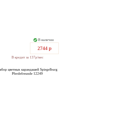
В наличии
2744 р
В кредит за 137р/мес
абор цветных карандашей Spiegelburg
Pferdefreunde 12249