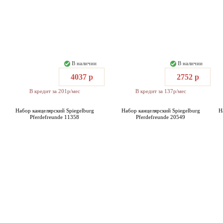
В наличии
В наличии
4037 р
2752 р
В кредит за 201р/мес
В кредит за 137р/мес
Набор канцелярский Spiegelburg
Набор канцелярский Spiegelburg
Н
Pferdefreunde 11358
Pferdefreunde 20549