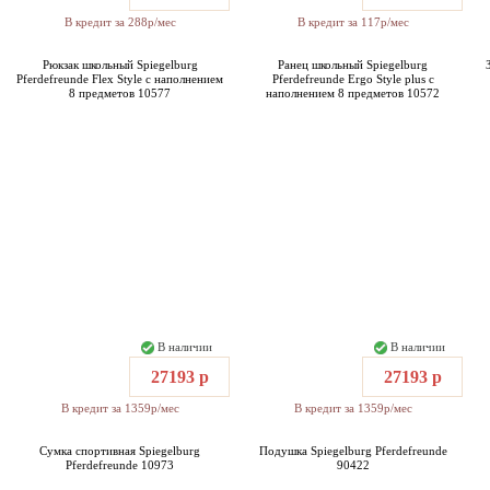
В кредит за 288р/мес
В кредит за 117р/мес
Рюкзак школьный Spiegelburg
Ранец школьный Spiegelburg
Pferdefreunde Flex Style с наполнением
Pferdefreunde Ergo Style plus с
8 предметов 10577
наполнением 8 предметов 10572
В наличии
В наличии
27193 р
27193 р
В кредит за 1359р/мес
В кредит за 1359р/мес
Сумка спортивная Spiegelburg
Подушка Spiegelburg Pferdefreunde
Pferdefreunde 10973
90422