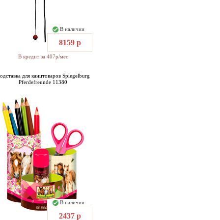
В наличии
8159 р
В кредит за 407р/мес
одставка для канцтоваров Spiegelburg
Pferdefreunde 11380
В наличии
2437 р