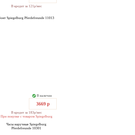
В кредит за 121р/мес
Зонт Spiegelburg Pferdefreunde 11013
В наличии
3669 р
В кредит за 183р/мес
При покупке с товаром Spiegelburg
Часы наручные Spiegelburg
Pferdefreunde 10301