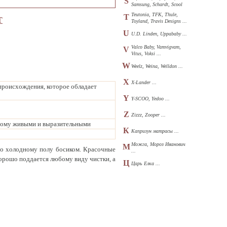
S
Samsung, Schardt, Scool
...
Teutonia, TFK, Thule,
T
Т
Toyland, Travis Designs ...
U
U.D. Linden, Uppababy ...
Valco Baby, Vamvigvam,
V
Vitus, Voksi ...
W
Weelz, Weina, Welldon ...
X
X-Lander ...
происхождения, которое обладает
Y
Y-SCOO, Yedoo ...
Z
Zizzz, Zooper ...
нному живыми и выразительными
К
Капризун матрасы ...
Можга, Мороз Иванович
М
по холодному полу босиком. Красочные
...
орошо поддается любому виду чистки, а
Ц
Царь Елка ...