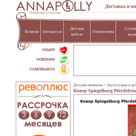
Доставка и о
Детская
Стульч
Коляски
Автокресла
Электроника
мебель
корм
%
АКЦИИ
НОВИНКИ
САМОВЫВОЗ
Детские комнаты
>
Аксессуары к де
Ковер Spiegelburg Pferdefr