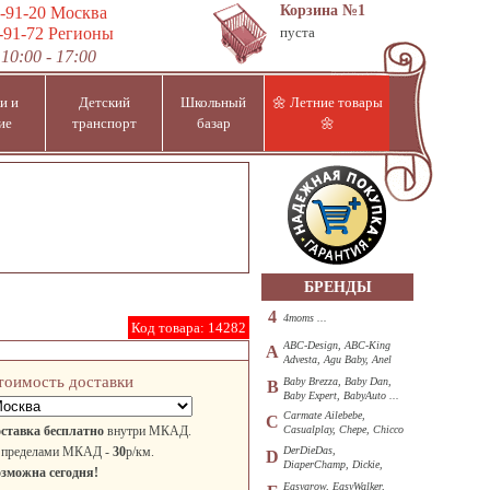
Корзина
№1
-91-20
Москва
-91-72
Регионы
пуста
10:00 - 17:00
и и
Детский
Школьный
🌼 Летние товары
ие
транспорт
базар
🌼
БРЕНДЫ
4
4moms ...
Код товара:
14282
ABC-Design, ABC-King
A
Advesta, Agu Baby, Anel
...
тоимость доставки
Baby Brezza, Baby Dan,
B
Baby Expert, BabyAuto ...
Carmate Ailebebe,
C
ставка бесплатно
внутри МКАД.
Casualplay, Chepe, Chicco
...
 пределами МКАД -
30
р/км.
DerDieDas,
D
DiaperChamp, Dickie,
зможна сегодня!
Diono, DOHANY ...
Easygrow, EasyWalker,