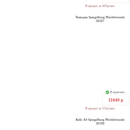
В кредит за 403р/мес
Чемодан Spiegelburg Pferdefreunde
30597
В наличии
11049 р
В кредит за 552р/мес
Кейс А4 Spiegelburg Pferdefreunde
30190