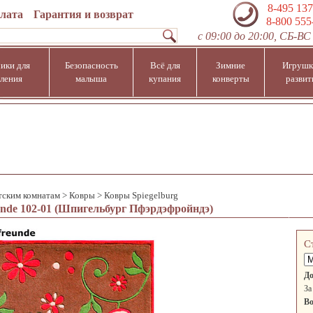
8-495 137
плата
Гарантия и возврат
8-800 555
с 09:00 до 20:00, СБ-ВС 
ики для
Безопасность
Всё для
Зимние
Игрушк
ления
малыша
купания
конверты
развит
тским комнатам
>
Ковры
>
Ковры Spiegelburg
eunde 102-01 (Шпигельбург Пфэрдэфройндэ)
С
До
За
Во