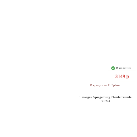
В наличии
3149 р
В кредит за 157р/мес
Чемодан Spiegelburg Pferdefreunde
30593