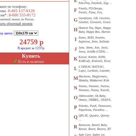
E
Edu-Play, Eezykids, Egg ...
жите по телефону:
Family, FD-Design,
F
ква:
8-495 137-9120
Feretti, Flexa, Fox,
сия*:
8-800 555-9172
Funkids ...
Gandylyan, GB, Gesslein,
G
платный звонок по России.
Geuther, Giovanni, Graco
зать обратный звонок
...
Haenim Toy, Hape, Happy
H
Baby, Happy Box, Hartan
ор цвета:
...
Iiamo, IKID, Incanto,
I
24759
р
Inglesina, Intex, Italbaby
...
Jane, Jetem, Joie, Joolz,
В кредит за 1237р
J
Joovy, JuJuBe (США) ...
Купить
Kaiser, Kettler, KHW,
K
✓
Есть в наличии
KidKraft, Kidsmill, Kiwy
...
L'OISEAU BATEAU,
L
Lapsi, Larktale, Leander,
Loon ...
Maclaren, Magformers,
M
Makaby, Makkaroni Kids
...
Nanan, Nanotec, Nattou,
N
Neonato, Noony, Noordi,
Nuk ...
Odenwalder, Ok Baby,
O
Omnio, ORIBEL, OSANN,
Oyster ...
Pabobo, Paidi, Panasonic,
P
Papallona, Paradiso ...
QPLAY, Quadro, Quinny
Q
...
Ramicom, Ramili Baby,
R
Rastar, Razor, Recaro, RT
...
Safe Care, Safety 1st,