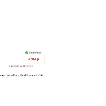
В наличии
4284 р
В кредит за 214р/мес
енал Spiegelburg Pferdefreunde 25562