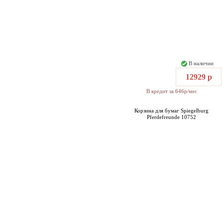
В наличии
12929 р
В кредит за 646р/мес
Корзина для бумаг Spiegelburg
Pferdefreunde 10752