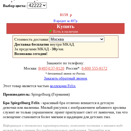
Выбор цвета:
8159
р
В кредит за 407р
Купить
✓
Есть в наличии
Стоимость доставки
Доставка бесплатно
внутри МКАД.
За пределами МКАД -
30
р/км.
Возможна сегодня!
Закажите по телефону:
Москва:
8(495)137-9120
Россия*:
8-800 555-9172
* бесплатный звонок по России.
Заказать обратный звонок
Этот товар является частью
коллекции Felix
Производитель:
Spiegelburg (Германия)
Бра Spiegelburg Felix
- красивый бра отлично впишется в детскую
девочки или мальчика. Милый рисунок с изображением забавного кролика
служит не только украшением: принт приглушает свет от лампочки, так что
освещение становится более мягким и щадящим для детских глаз.
Информация о технических характеристиках, комплекте поставки и внешнем виде
может быть изменена без предварительного уведомления. Уточняйте всю