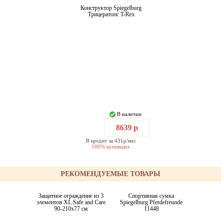
Конструктор Spiegelburg
Трицератопс T-Rex
В наличии
8639 р
В кредит за 431р/мес
100% купивших
РЕКОМЕНДУЕМЫЕ ТОВАРЫ
Защитное ограждение из 3
Спортивная сумка
элементов XL Safe and Care
Spiegelburg Pferdefreunde
90-210x77 см
11448