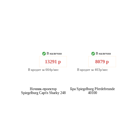
В наличии
В наличии
13291 р
8079 р
В кредит за 664р/мес
В кредит за 403р/мес
Ночник-проектор
Бра Spiegelburg Pferdefreunde
Spiegelburg Capt'n Sharky 248
40100