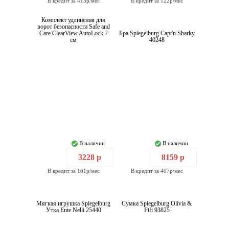
В кредит за 413р/мес
В кредит за 122р/мес
Комплект удлинения для
ворот безопасности Safe and
Care ClearView AutoLock 7
Бра Spiegelburg Capt'n Sharky
см
40248
В наличии
В наличии
3228 р
8159 р
В кредит за 161р/мес
В кредит за 407р/мес
Мягкая игрушка Spiegelburg
Сумка Spiegelburg Olivia &
Утка Ente Nelli 25440
Fifi 93825