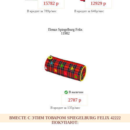
15782 р
12929 р
В кредит за 789р/мес
В кредит за 646р/мес
Пенал Spiegelburg Felix
11902
В наличии
2707 р
В кредит за 135р/мес
ВМЕСТЕ С ЭТИМ ТОВАРОМ SPIEGELBURG FELIX 42222
ПОКУПАЮТ: