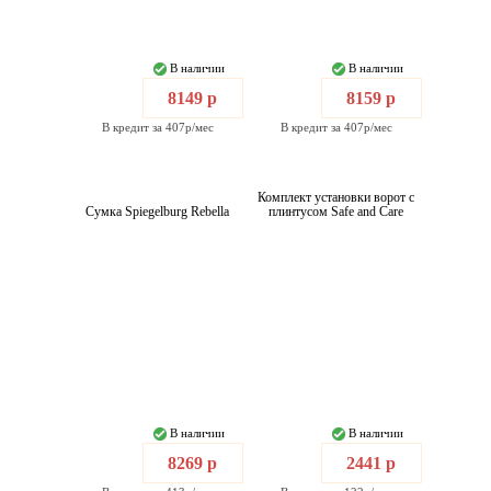
В наличии
В наличии
8149 р
8159 р
В кредит за 407р/мес
В кредит за 407р/мес
Комплект установки ворот с
Сумка Spiegelburg Rebella
плинтусом Safe and Care
В наличии
В наличии
8269 р
2441 р