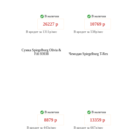
В наличии
В наличии
26227 р
10769 р
В кредит за 1311р/мес
В кредит за 538р/мес
Сумка Spiegelburg Olivia &
Fifi 93938
Чемодан Spiegelburg T-Rex
В наличии
В наличии
8879 р
13359 р
В кредит за 443р/мес
В кредит за 667р/мес