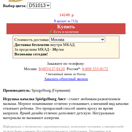
Выбор цвета:
14249
р
В кредит за 712р
Купить
✓
Есть в наличии
Стоимость доставки
Доставка бесплатно
внутри МКАД.
За пределами МКАД -
30
р/км.
Возможна сегодня!
Закажите по телефону:
Москва:
8(495)137-9120
Россия*:
8-800 555-9172
* бесплатный звонок по России.
Заказать обратный звонок
Производитель:
Spiegelburg (Германия)
Игрушка-качалка Spielgelburg Аист
- станет любимым развлечением
малыша. Мерное покачивание отлично успокаивает, а внешний вид качалки
отвлекает ребенка. Это прекрасный способ занять кроху во время
капризов. Яркий дизайн отлично дополняет детскую. Натуральные
материалы не вызывают аллергии.
Информация о технических характеристиках, комплекте поставки и внешнем виде
может быть изменена без предварительного уведомления. Уточняйте всю