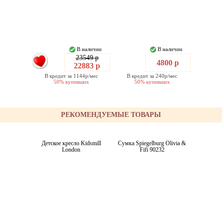
В наличии
В наличии
23549 р
4800 р
22883 р
В кредит за 1144р/мес
В кредит за 240р/мес
50% купивших
50% купивших
РЕКОМЕНДУЕМЫЕ ТОВАРЫ
Детское кресло Kidsmill
Сумка Spiegelburg Olivia &
London
Fifi 90232