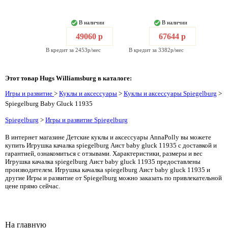
В наличии
В наличии
49060 р
67644 р
В кредит за 2453р/мес
В кредит за 3382р/мес
Этот товар Hugs Williamsburg в каталоге:
Игры и развитие
>
Куклы и аксессуары
>
Куклы и аксессуары Spiegelburg
>
Spiegelburg Baby Gluck 11935
Spiegelburg
>
Игры и развитие Spiegelburg
В интернет магазине Детские куклы и аксессуары AnnaPolly вы можете
купить Игрушка качалка spiegelburg Аист baby gluck 11935 с доставкой и
гарантией, ознакомиться с отзывами. Характеристики, размеры и вес
Игрушка качалка spiegelburg Аист baby gluck 11935 предоставлены
производителем. Игрушка качалка spiegelburg Аист baby gluck 11935 и
другие Игры и развитие от Spiegelburg можно заказать по привлекательной
цене прямо сейчас.
На главную