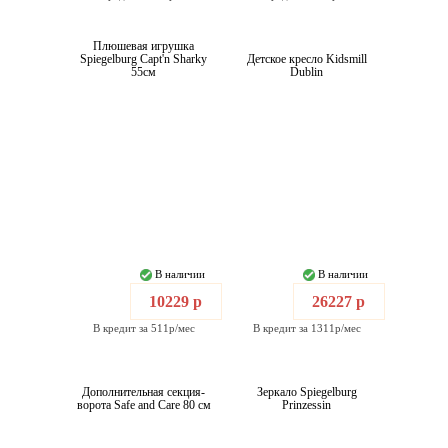
Плюшевая игрушка
Spiegelburg Capt'n Sharky
Детское кресло Kidsmill
55см
Dublin
В наличии
В наличии
10229 р
26227 р
В кредит за 511р/мес
В кредит за 1311р/мес
Дополнительная секция-
Зеркало Spiegelburg
ворота Safe and Care 80 см
Prinzessin