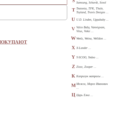
S
Samsung, Schardt, Scool
...
Teutonia, TFK, Thule,
T
Toyland, Travis Designs ...
U
U.D. Linden, Uppababy ...
Valco Baby, Vamvigvam,
V
Vitus, Voksi ...
W
Weelz, Weina, Welldon ...
 ПОКУПАЮТ
X
X-Lander ...
Y
Y-SCOO, Yedoo ...
Z
Zizzz, Zooper ...
К
Капризун матрасы ...
Можга, Мороз Иванович
М
...
Ц
Царь Елка ...