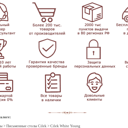
талоге:
лы
>
Письменные столы Cilek
> Cilek White Young