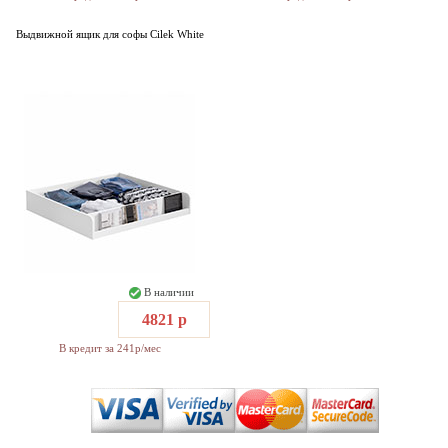
Выдвижной ящик для софы Cilek White
В наличии
4821 р
В кредит за 241р/мес