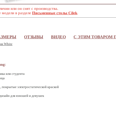
личии или он снят с производства.
е модели в разделе
Письменные столы Cilek
.
АЗМЕРЫ
ОТЗЫВЫ
ВИДЕО
С ЭТИМ ТОВАРОМ
ии White
ung:
ика или студента
ица
 покрытые электростатической краской
дизайн для юношей и девушек