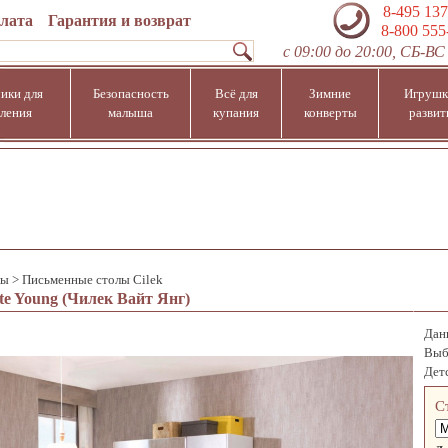
8-495 137
плата
Гарантия и возврат
8-800 555
с 09:00 до 20:00, СБ-ВС 
ики для
Безопасность
Всё для
Зимние
Игрушк
ления
малыша
купания
конверты
развит
лы
>
Письменные столы Cilek
e Young (Чилек Вайт Янг)
Данн
Выб
Дет
С