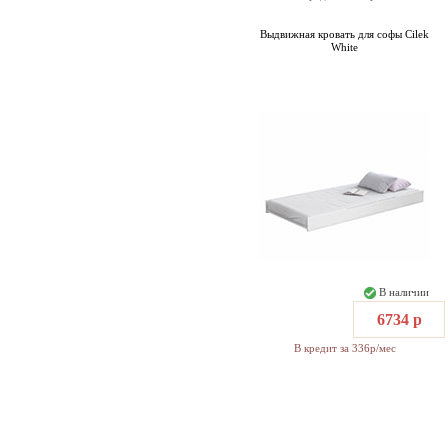
Выдвижная кровать для софы Cilek
White
В наличии
6734 р
В кредит за 336р/мес