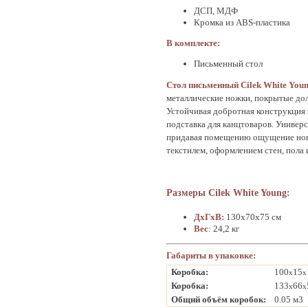
ДСП, МДФ
Кромка из ABS-пластика
В комплекте:
Письменный стол
Стол письменный Cilek White Youn
металлические ножки, покрытые долг
Устойчивая добротная конструкция 
подставка для канцтоваров. Универс
придавая помещению ощущение новиз
текстилем, оформлением стен, пола 
Размеры Cilek White Young:
ДхГхВ:
130х70х75 см
Вес
: 24,2 кг
Габариты в упаковке:
Коробка:
100
15
x
x
Коробка:
133
66
x
x
Общий объём коробок:
0.05 м3