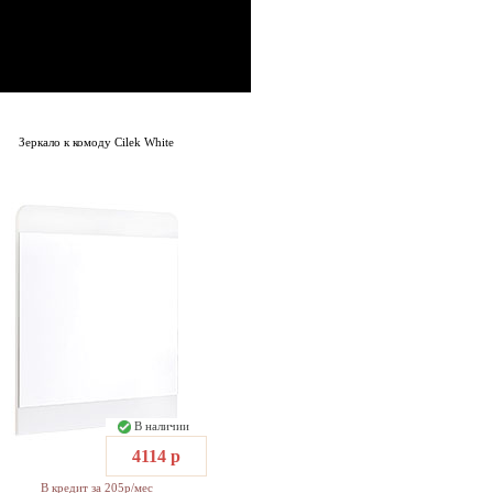
Зеркало к комоду Cilek White
В наличии
4114 р
В кредит за 205р/мес