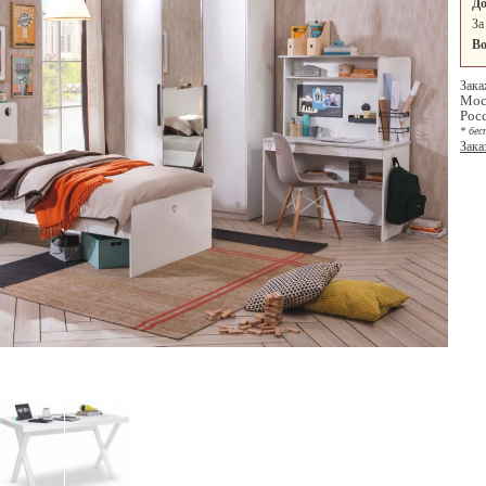
До
За
Во
Зака
Мос
Рос
* бес
Зака