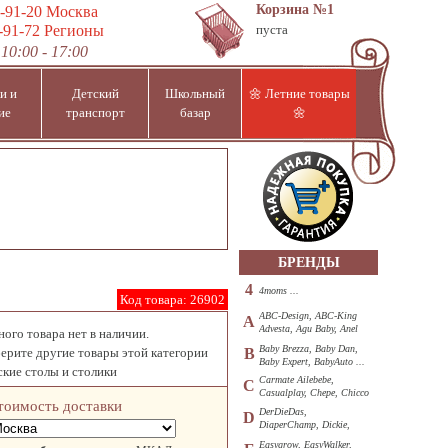
Корзина
№1
-91-20
Москва
-91-72
Регионы
пуста
10:00 - 17:00
и и
Детский
Школьный
🌼 Летние товары
ие
транспорт
базар
🌼
БРЕНДЫ
4
4moms ...
Код товара:
26902
ABC-Design, ABC-King
A
Advesta, Agu Baby, Anel
ого товара нет в наличии.
...
Baby Brezza, Baby Dan,
ерите другие товары этой категории
B
Baby Expert, BabyAuto ...
ские столы и столики
Carmate Ailebebe,
C
Casualplay, Chepe, Chicco
тоимость доставки
...
DerDieDas,
D
DiaperChamp, Dickie,
Diono, DOHANY ...
Easygrow, EasyWalker,