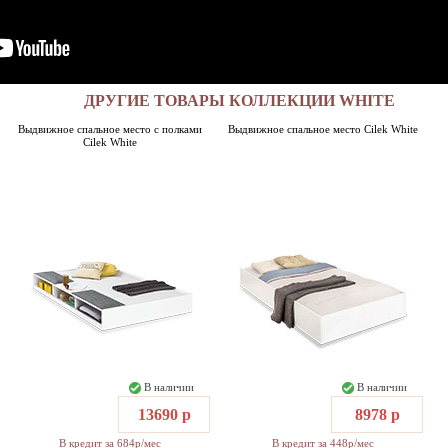
ДРУГИЕ ТОВАРЫ КОЛЛЕКЦИИ WHITE
Выдвижное спальное место c полками
Выдвижное спальное место Cilek White
Cilek White
В наличии
В наличии
13690 р
8978 р
В кредит за 684р/мес
В кредит за 448р/мес