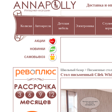
Доставка и о
Детская
Стульч
Коляски
Автокресла
Электроника
мебель
корм
%
АКЦИИ
НОВИНКИ
САМОВЫВОЗ
Школьный базар
>
Письменные сто
Стол письменный Cilek Whit