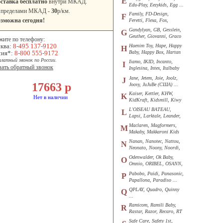
E
ставка бесплатно
внутри МКАД.
Edu-Play, Eezykids, Egg ...
 пределами МКАД -
30
р/км.
Family, FD-Design,
F
зможна сегодня!
Feretti, Flexa, Fox,
Funkids ...
Gandylyan, GB, Gesslein,
G
Geuther, Giovanni, Graco
жите по телефону:
...
ква:
8-495 137-9120
Haenim Toy, Hape, Happy
H
сия*:
8-800 555-9172
Baby, Happy Box, Hartan
...
платный звонок по России.
Iiamo, IKID, Incanto,
I
зать обратный звонок
Inglesina, Intex, Italbaby
...
Jane, Jetem, Joie, Joolz,
J
17663
р
Joovy, JuJuBe (США) ...
Kaiser, Kettler, KHW,
K
Нет в наличии
KidKraft, Kidsmill, Kiwy
...
L'OISEAU BATEAU,
L
Lapsi, Larktale, Leander,
Loon ...
Maclaren, Magformers,
M
Makaby, Makkaroni Kids
...
Nanan, Nanotec, Nattou,
N
Neonato, Noony, Noordi,
Nuk ...
Odenwalder, Ok Baby,
O
Omnio, ORIBEL, OSANN,
Oyster ...
Pabobo, Paidi, Panasonic,
P
Papallona, Paradiso ...
QPLAY, Quadro, Quinny
Q
...
Ramicom, Ramili Baby,
R
Rastar, Razor, Recaro, RT
...
Safe Care, Safety 1st,