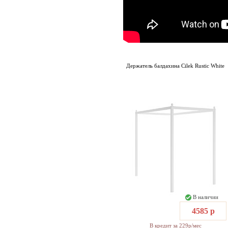
Держатель балдахина Cilek Rustic White
В наличии
4585 р
В кредит за 229р/мес