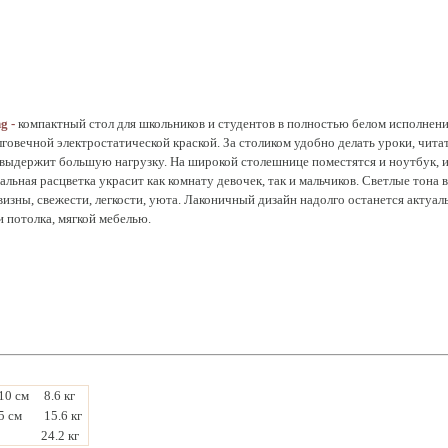
g -
компактный стол для школьников и студентов в полностью белом исполнен
овечной электростатической краской. За столиком удобно делать уроки, читат
выдержит большую нагрузку. На широкой столешнице поместятся и ноутбук, и 
альная расцветка украсит как комнату девочек, так и мальчиков. Светлые тона
ны, свежести, легкости, уюта. Лаконичный дизайн надолго останется актуаль
и потолка, мягкой мебелью.
10 см
8.6 кг
5 см
15.6 кг
24.2 кг