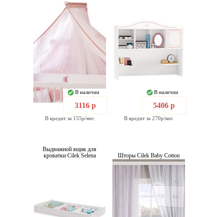
В наличии
В наличии
3116 р
5406 р
В кредит за 155р/мес
В кредит за 270р/мес
Выдвижной ящик для
кроватки Cilek Selena
Шторы Cilek Baby Cotton