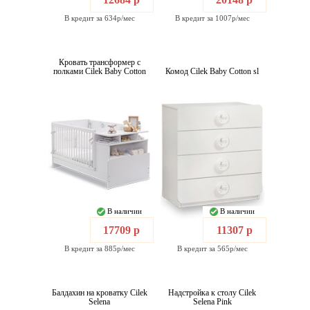
В кредит за 634р/мес
В кредит за 1007р/мес
Кровать трансформер с
полками Cilek Baby Cotton
Комод Cilek Baby Cotton sl
В наличии
В наличии
17709 р
11307 р
В кредит за 885р/мес
В кредит за 565р/мес
Балдахин на кроватку Cilek
Надстройка к столу Cilek
Selena
Selena Pink