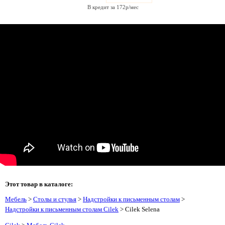
В кредит за 172р/мес
Этот товар в каталоге:
Мебель
>
Столы и стулья
>
Надстройки к письменным столам
>
Надстройки к письменным столам Cilek
> Cilek Selena