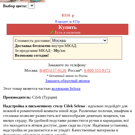
Выбор цвета:
8316
р
В кредит за 415р
Купить
✓
Есть в наличии
Стоимость доставки
Доставка бесплатно
внутри МКАД.
За пределами МКАД -
30
р/км.
Возможна сегодня!
Закажите по телефону:
Москва:
8(495)137-9120
Россия*:
8-800 555-9172
* бесплатный звонок по России.
Заказать обратный звонок
Этот товар является частью
коллекции Selena
Производитель:
Cilek (Турция)
Надстройка к письменному столу Cilek Selena
- идеально подойдёт для
нежной и романтичной комнаты юной леди. Различные полочки, шкафчик и
стеллажи позволят разместить всё многообразие девичьих вещичек, так
милых сердцу. На удобной подставке разместятся ручки и карандаши, всё
это находится в лёгком доступе, даже сидя на стуле. Надёжная установка,
надстройка не расшатается и не упадёт. Качественные материалы и
фурнитура обеспечат долгую службу.