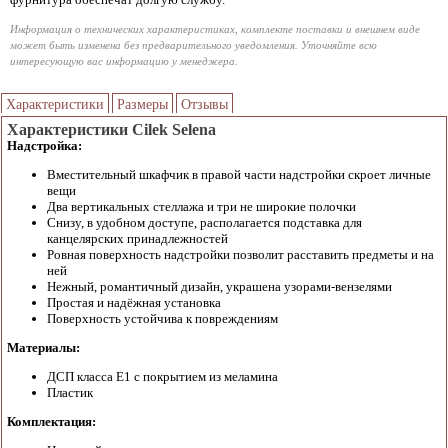
Информация о технических характеристиках, комплекте поставки и внешнем виде
может быть изменена без предварительного уведомления. Уточняйте всю
интересующую вас информацию у менеджера.
Характеристики
Размеры
Отзывы
Характеристики Cilek Selena
Надстройка:
Вместительный шкафчик в правой части надстройки скроет личные
вещи
Два вертикальных стеллажа и три не широкие полочки
Снизу, в удобном доступе, располагается подставка для
канцелярских принадлежностей
Ровная поверхность надстройки позволит расставить предметы и на
ней
Нежный, романтичный дизайн, украшена узорами-вензелями
Простая и надёжная установка
Поверхность устойчива к повреждениям
Материалы:
ДСП класса Е1 с покрытием из меламина
Пластик
Комплектация: