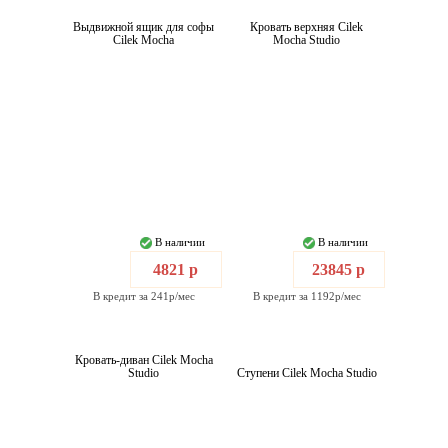
Выдвижной ящик для софы
Кровать верхняя Cilek
Cilek Mocha
Mocha Studio
В наличии
В наличии
4821 р
23845 р
В кредит за 241р/мес
В кредит за 1192р/мес
Кровать-диван Cilek Mocha
Studio
Ступени Cilek Mocha Studio