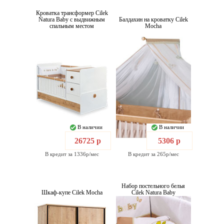
Кроватка трансформер Cilek
Natura Baby с выдвижным
Балдахин на кроватку Cilek
спальным местом
Mocha
В наличии
В наличии
26725 р
5306 р
В кредит за 1336р/мес
В кредит за 265р/мес
Набор постельного белья
Шкаф-купе Cilek Mocha
Cilek Natura Baby