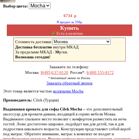
Выбор цвета:
6734
р
В кредит за 336р
Купить
✓
Есть в наличии
Стоимость доставки
Доставка бесплатно
внутри МКАД.
За пределами МКАД -
30
р/км.
Возможна сегодня!
Закажите по телефону:
Москва:
8(495)137-9120
Россия*:
8-800 555-9172
* бесплатный звонок по России.
Заказать обратный звонок
Этот товар является частью
коллекции Mocha
Производитель:
Cilek (Турция)
Выдвижная кровать для софы Cilek Mocha –
это дополнительный
аксессуар для кровати-дивана, входящей в серию мебели Мокка.
Выдвижное спальное место позволит с комфортом разместить на ночь
гостей. Ложе достаточно широкое, подойдет как для детей, так и для
подростков школьного возраста. Конструкция представляет собой короб
под матрас. Обратите внимание, матрас в комплект не входит и
приобретается отдельно. Вместо матраса туда можно сложить сезонную