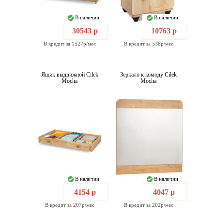
В наличии
В наличии
30543 р
10763 р
В кредит за 1527р/мес
В кредит за 538р/мес
Ящик выдвижной Cilek
Зеркало к комоду Cilek
Mocha
Mocha
В наличии
В наличии
4154 р
4047 р
В кредит за 207р/мес
В кредит за 202р/мес