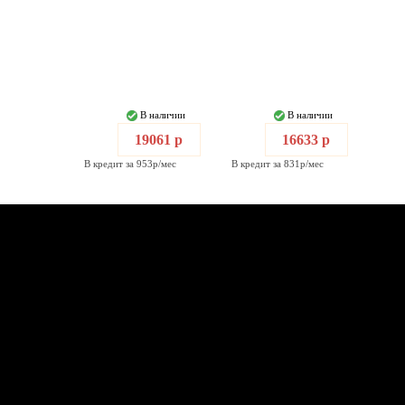
В наличии
В наличии
19061 р
16633 р
В кредит за 953р/мес
В кредит за 831р/мес