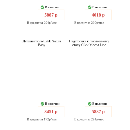
В наличии
В наличии
5887 р
4018 р
В кредит за 294р/мес
В кредит за 200р/мес
Детский тюль Cilek Natura
Надстройка к письменному
Baby
столу Cilek Mocha Line
В наличии
В наличии
3451 р
5887 р
В кредит за 172р/мес
В кредит за 294р/мес