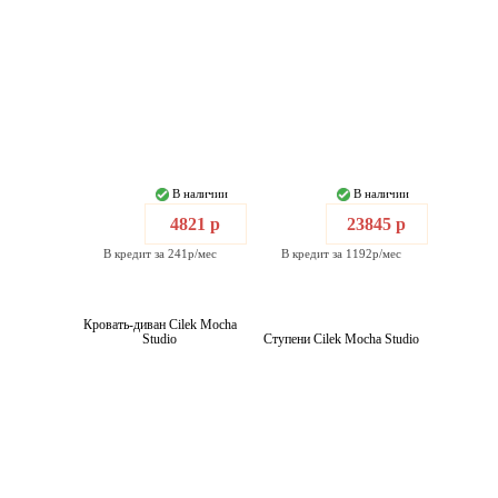
В наличии
В наличии
4821 р
23845 р
В кредит за 241р/мес
В кредит за 1192р/мес
Кровать-диван Cilek Mocha
Studio
Ступени Cilek Mocha Studio