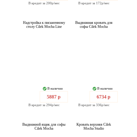
В кредит за 200р/мес
В кредит за 172р/мес
Надстройка к письменному
Выдвижная кровать для
столу Cilek Mocha Line
софы Cilek Mocha
В наличии
В наличии
5887 р
6734 р
В кредит за 294р/мес
В кредит за 336р/мес
Выдвижной ящик для софы
Кровать верхняя Cilek
Cilek Mocha
Mocha Studio