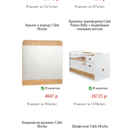
В кредит за 1527р/мес
В кредит за 207р/мес
Кроватка трансформер Cilek
Зеркало к комоду Cilek
Natura Baby с выдвижным
Mocha
спальным местом
В наличии
В наличии
4047 р
26725 р
В кредит за 202р/мес
В кредит за 1336р/мес
Балдахин на кроватку Cilek
Mocha
Шкаф-купе Cilek Mocha