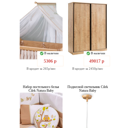
В наличии
В наличии
5306 р
49017 р
В кредит за 265р/мес
В кредит за 2450р/мес
Набор постельного белья
Подвесной светильник Cilek
Cilek Natura Baby
Natura Baby