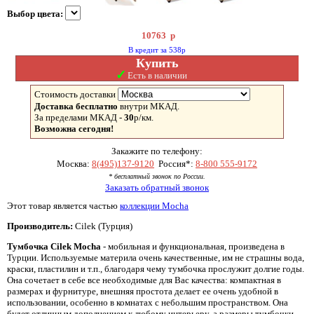
Выбор цвета:
10763
р
В кредит за 538р
Купить
✓
Есть в наличии
Стоимость доставки
Доставка бесплатно
внутри МКАД.
За пределами МКАД -
30
р/км.
Возможна сегодня!
Закажите по телефону:
Москва:
8(495)137-9120
Россия*:
8-800 555-9172
* бесплатный звонок по России.
Заказать обратный звонок
Этот товар является частью
коллекции Mocha
Производитель:
Cilek (Турция)
Тумбочка Cilek Mocha
- мобильная и функциональная, произведена в
Турции. Используемые материла очень качественные, им не страшны вода,
краски, пластилин и т.п., благодаря чему тумбочка прослужит долгие годы.
Она сочетает в себе все необходимые для Вас качества: компактная в
размерах и фурнитуре, внешняя простота делает ее очень удобной в
использовании, особенно в комнатах с небольшим пространством. Она
будет отличным дополнением к любому интерьеру, а размеры тумбочки