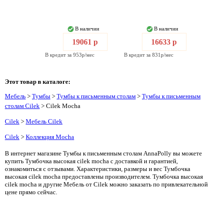
В наличии
В наличии
19061 р
16633 р
В кредит за 953р/мес
В кредит за 831р/мес
Этот товар в каталоге:
Мебель
>
Тумбы
>
Тумбы к письменным столам
>
Тумбы к письменным
столам Cilek
> Cilek Mocha
Cilek
>
Мебель Cilek
Cilek
>
Коллекция Mocha
В интернет магазине Тумбы к письменным столам AnnaPolly вы можете
купить Тумбочка высокая cilek mocha с доставкой и гарантией,
ознакомиться с отзывами. Характеристики, размеры и вес Тумбочка
высокая cilek mocha предоставлены производителем. Тумбочка высокая
cilek mocha и другие Мебель от Cilek можно заказать по привлекательной
цене прямо сейчас.